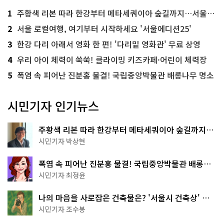
1
주황색 리본 따라 한강부터 메타세쿼이아 숲길까지…서울둘레길 15코스
2
서울 로컬여행, 여기부터 시작하세요 '서울에디션25'
3
한강 다리 아래서 영화 한 편! '다리밑 영화관' 무료 상영
4
우리 아이 체력이 쑥쑥! 클라이밍 키즈카페·어린이 체력장
5
폭염 속 피어난 진분홍 물결! 국립중앙박물관 배롱나무 명소
시민기자 인기뉴스
주황색 리본 따라 한강부터 메타세쿼이아 숲길까지…
서울둘레길 15코스
시민기자 박상현
폭염 속 피어난 진분홍 물결! 국립중앙박물관 배롱나
무 명소
시민기자 최정윤
나의 마음을 사로잡은 건축물은? '서울시 건축상' 수
상작 공개!
시민기자 조수봉