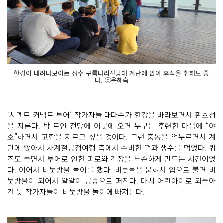
한강이 내려다보이는 성수 구름다리전망대 계단에 앉아 휴식을 취해도 좋
다. ⓒ윤혜숙
'시멘트 커넥트 투어' 참가자들 대다수가 한강을 바라보면서 환호성
을 지른다. 탁 트인 전망에 이곳에 오면 누구든 후련한 마음에 “야
호”하면서 고함을 지르고 싶을 것이다. 그런 충동을 억누르면서 계
단에 앉아서 사계절공정여행 측에서 준비한 떡과 생수를 먹었다. 퀴
즈도 풀면서 투어로 인한 피로와 긴장을 느슨하게 만드는 시간이었
다. 이어서 비눗방울 놀이를 했다. 비눗물을 묻혀서 입으로 불면 비
눗방울이 되어서 알알이 공중으로 퍼진다. 마치 어린아이로 되돌아
간 듯 참가자들이 비눗방울 놀이에 빠져든다.