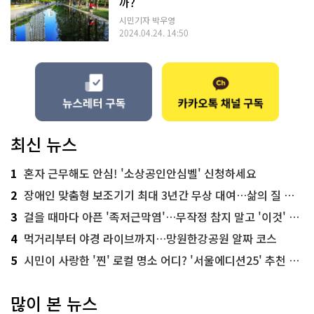
까?
시민기자 박우영
2024.04.24. 14:50
최신 뉴스
1
혼자 근무해도 안심! '소상공인안심벨' 신청하세요
2
장애인 맞춤형 보조기기 최대 3년간 무상 대여…삶의 질 높인다
3
걸을 때마다 아픈 '족저근막염'…무작정 참지 말고 '이것' 해보세요!
4
먹거리부터 야경 라이브까지…망원한강공원 알짜 코스
5
시민이 사랑한 '찐' 로컬 명소 어디? '서울에디션25' 추천 코스
많이 본 뉴스