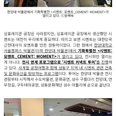
한양대 박물관에서 기획특별전 <시멘트: 모멘트_CEMENT: MOMENT>가
열리고 있다. ⓒ윤혜숙
삼표레미콘 공장은 사라졌지만, 삼표레미콘 공장에서 생산했던 시
멘트는 여전히 우리에게 중요하다. 따지고 보면 시멘트는 대한민국
근현대사의 모멘트를 만든 원동력이었다. 그런 점에서
한양대학교
서울캠퍼스 박물관(이하 한양대 박물관)에서
기획특별전 <시멘트:
모멘트_CEMENT: MOMENT>
가 열리고 있다.
전시회만 열리는
게 아니다.
전시 연계 프로그램으로 '시멘트 커넥트 투어'
를 진행
하
고 있다.
사계절 공정여행과 함께 성동구 지역 내 시멘트 관련 건축
및 문화유산을 탐방하는 프로그램
이다. 투어는 한양대 박물관 전시
관람부터 시작해서 수도박물관, 문화공연, 성수 구름다리 전망대, 연
무장길, 구두테마공원, 성동문화재단 성수 아틀리에 순으로 끝난다.