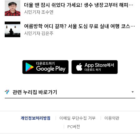
더울 땐 잠시 쉬었다 가세요! 생수 냉장고부터 해피소
·무더위쉼터까지
시민기자 조수연
여름방학 어디 갈까? 서울 도심 무료 실내 여행 코스
추천
시민기자 김은주
다
A
운
p
로
p
드
S
하
t
기
o
관련 누리집 바로가기
G
r
o
e
o
에
g
서
l
다
개인정보처리방침
이메일 무단수집 거부
이용약관
e
운
P
로
PC버전
l
드
a
하