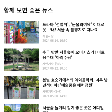
함께 보면 좋은 뉴스
드라마 '선업튀', '눈물의여왕' 이대로
못 보내! 서울 속 촬영지로 떠나요
서울사랑
2024.06.14. 16:30
수국 만발 서울숲에 오아시스가? 아트
음수대 '아리수림'
시민기자 문청야
2024.06.12. 10:50
봄날 호숫가에서의 야외음악회, 너무 낭
만적이야! '예술품은 매력정원'
시민기자 이선미
2024.05.08. 14:10
서울숲 놀거리 걷기 좋은 곳은 어디일