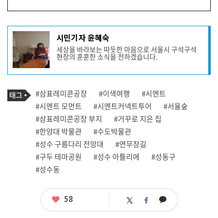
기
시민기자 윤혜숙
사
세상을 바라보는 따듯한 마음으로 서울시 구석구석
작
현장의 훈훈한 소식을 전하겠습니다.
성
자
프
로
기
필
태
#삼표레미콘공장
#이색여행
#시멘트
사
그
관
#시멘트 모먼트
#시멘트커넥트투어
#서울숲
련
#삼표레미콘공장 부지
#거꾸로 지은 집
태
그
#한양대 박물관
#수도박물관
#성수 구름다리 전망대
#연무장길
#구두 테마공원
#성수 아틀리에
#성동구
#성수동
좋
58
카
트
페
아
카
위
이
요
오
터
스