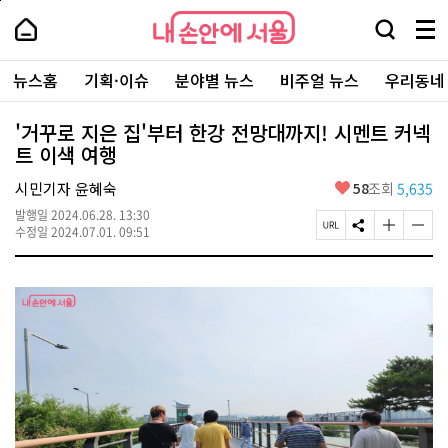
본
페
내
문
이
내
손
검
메
바
지
손
안
색
뉴
로
상
안
주
에
창
전
가
단
에
뉴스홈
기획·이슈
분야별 뉴스
비주얼 뉴스
우리동네
요
서
열
체
기
으
서
서
울
기
보
로
울
비
기
이
-
'거꾸로 지은 집'부터 한강 전망대까지! 시멘트 커넥
스
동
서
트 이색 여행
바
울
로
시
가
좋
시민기자 윤혜숙
58
조회
5,635
대
기
아
표
발행일
2024.06.28. 13:30
요
소
페
S
글
글
수정일
2024.07.01. 09:51
통
이
N
자
자
포
지
S
크
크
털
U
공
기
기
R
유
크
작
L
하
게
게
복
기
변
변
사
경
경
하
하
기
기