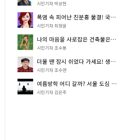
시민기자 박상현
폭염 속 피어난 진분홍 물결! 국립중앙박물관 배롱나무 명소
시민기자 최정윤
나의 마음을 사로잡은 건축물은? '서울시 건축상' 수상작 공개!
시민기자 조수봉
더울 땐 잠시 쉬었다 가세요! 생수 냉장고부터 해피소·무더위쉼터까지
시민기자 조수연
여름방학 어디 갈까? 서울 도심 무료 실내 여행 코스 추천
시민기자 김은주