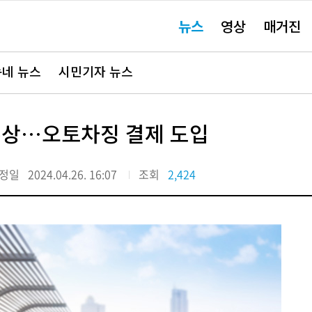
주
뉴스
영상
매거진
요
서
비
스
바
네 뉴스
시민기자 뉴스
로
가
기"
수상…오토차징 결제 도입
정일
2024.04.26. 16:07
조회
2,424