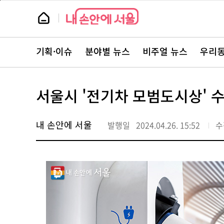
본
페
문
이
뉴
바
지
스
로
상
룸
가
단
뉴
기
으
스
로
기획·이슈
분야별 뉴스
비주얼 뉴스
우리동
주
이
요
동
서
비
스
서울시 '전기차 모범도시상' 
바
로
가
기
내 손안에 서울
발행일
2024.04.26. 15:52
수