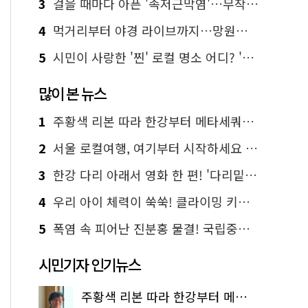
3
걸을 때마다 아픈 '족저근막염'…무작정 참지 말고 '이것' 해보세요!
4
먹거리부터 야경 라이브까지…망원한강공원 알짜 코스
5
시민이 사랑한 '찐' 로컬 명소 어디? '서울에디션25' 추천 코스
많이 본 뉴스
1
주황색 리본 따라 한강부터 메타세쿼이아 숲길까지…서울둘레길 15코스
2
서울 로컬여행, 여기부터 시작하세요 '서울에디션25'
3
한강 다리 아래서 영화 한 편! '다리밑 영화관' 무료 상영
4
우리 아이 체력이 쑥쑥! 클라이밍 키즈카페·어린이 체력장
5
폭염 속 피어난 진분홍 물결! 국립중앙박물관 배롱나무 명소
시민기자 인기뉴스
주황색 리본 따라 한강부터 메타세쿼이아 숲길까지…서울둘레길 15코스