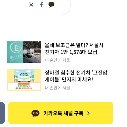
카
트
페
카
위
이
오
터
스
톡
북
올해 보조금은 얼마? 서울시
전기차 1만 1,578대 보급
내 손안에 서울
장마철 침수한 전기차 '고전압
케이블' 만지지 마세요!
내 손안에 서울