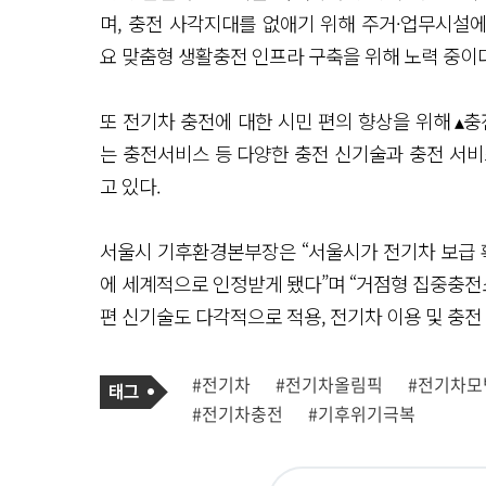
며, 충전 사각지대를 없애기 위해 주거·업무시설에
요 맞춤형 생활충전 인프라 구축을 위해 노력 중이
또 전기차 충전에 대한 시민 편의 향상을 위해 ▴충
는 충전서비스 등 다양한 충전 신기술과 충전 서비
고 있다.
서울시 기후환경본부장은 “서울시가 전기차 보급 
에 세계적으로 인정받게 됐다”며 “거점형 집중충전
편 신기술도 다각적으로 적용, 전기차 이용 및 충전
기
태
#전기차
#전기차올림픽
#전기차모
사
그
관
#전기차충전
#기후위기극복
련
태
그