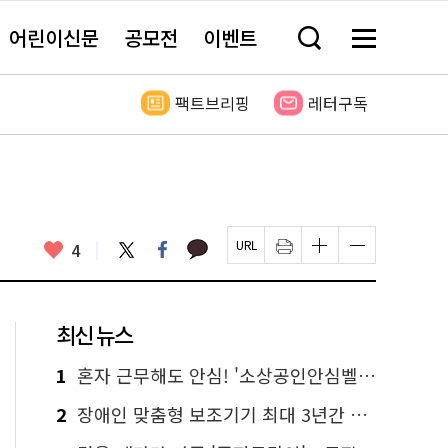
어린이신문
공모전
이벤트
검
메
색
뉴
창
전
열
체
팩트브리핑
레터구독
기
보
기
카
좋
트
페
4
페
인
글
글
카
위
이
아
이
쇄
자
자
오
터
스
요
지
하
크
크
톡
북
U
기
기
기
R
새
크
작
L
창
게
게
최신 뉴스
복
열
변
변
사
림
경
경
하
하
1
혼자 근무해도 안심! '소상공인안심벨' 신청하세요
기
기
2
장애인 맞춤형 보조기기 최대 3년간 무상 대여…삶의 질 높인다