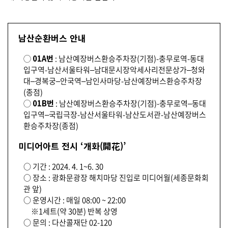
남산순환버스 안내
◯
01A번
: 남산예장버스환승주차장(기점)-충무로역-동대
입구역-남산서울타워–남대문시장악세사리전문상가–청와
대–경복궁–안국역–남인사마당-남산예장버스환승주차장
(종점)
◯
01B번
: 남산예장버스환승주차장(기점)-충무로역–동대
입구역–국립극장-남산서울타워-남산도서관-남산예장버스
환승주차장(종점)
미디어아트 전시 ‘개화(開花)’
○ 기간 : 2024. 4. 1~6. 30
○ 장소 : 광화문광장 해치마당 진입로 미디어월(세종문화회
관 앞)
○ 운영시간 : 매일 08:00 ~ 22:00
※1세트(약 30분) 반복 상영
○ 문의 : 다산콜재단 02-120