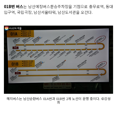
01B번 버스
는 남산예장버스환승주차장을 기점으로 충무로역, 동대
입구역, 국립극장, 남산서울타워, 남산도서관을 오간다.
해치버스는 남산순환버스 01A번과 01B번 2개 노선이 운행 중이다. ©강성
희