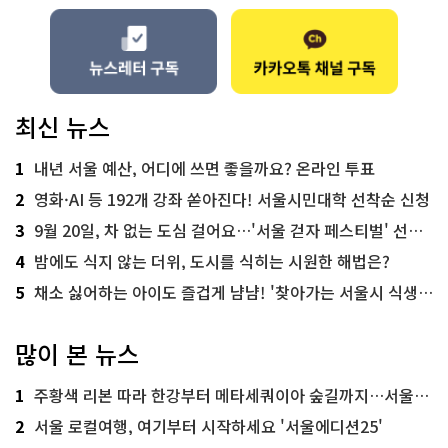
최신 뉴스
1
내년 서울 예산, 어디에 쓰면 좋을까요? 온라인 투표
2
영화·AI 등 192개 강좌 쏟아진다! 서울시민대학 선착순 신청
3
9월 20일, 차 없는 도심 걸어요…'서울 걷자 페스티벌' 선착순 5천명
4
밤에도 식지 않는 더위, 도시를 식히는 시원한 해법은?
5
채소 싫어하는 아이도 즐겁게 냠냠! '찾아가는 서울시 식생활 교육' 현장
많이 본 뉴스
1
주황색 리본 따라 한강부터 메타세쿼이아 숲길까지…서울둘레길 15코스
2
서울 로컬여행, 여기부터 시작하세요 '서울에디션25'