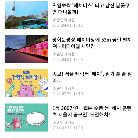
귀염뽀짝 '해치버스' 타고 남산 봄꽃구
경 떠나볼까!
내 손안에 서울
2024.04.01. 16:12
광화문광장 해치마당에 53m 꽃길 펼쳐
져…미디어월 새단장
내 손안에 서울
2024.04.01. 16:05
속보! 서울 캐릭터 '해치', 일기 쓸 줄 알
아...
내 손안에 서울
2024.03.29. 15:10
1등 300만원…웹툰·숏폼 등 '해치 콘텐
츠 서울시 공모전' 도전해치!
내 손안에 서울
2024.03.28. 17:00