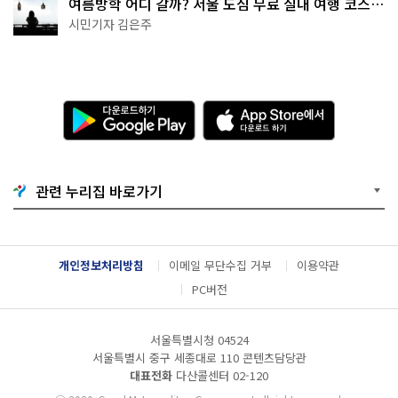
여름방학 어디 갈까? 서울 도심 무료 실내 여행 코스
추천
시민기자 김은주
다
A
운
p
로
p
드
S
하
t
기
o
관련 누리집 바로가기
G
r
o
e
o
에
g
서
l
다
개인정보처리방침
이메일 무단수집 거부
이용약관
e
운
P
로
PC버전
l
드
a
하
y
기
서울특별시청 04524
서울특별시 중구 세종대로 110 콘텐츠담당관
대표전화
다산콜센터
02-120