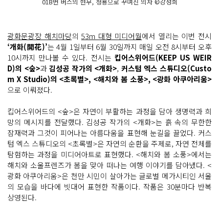
01B번 버스의 현무, 청룡으로 꾸며진 의자 ©강성희
광화문광장 해치마당
의
53m 대형 미디어월
에서 열리는 이번 전시
‘개화(開花)’
는 4월 1일부터 6월 30일까지 매일 오전 8시부터 오후
10시까지 만나볼 수 있다. 전시는
킵어스위어드(KEEP US WEIR
D)의 <숲>
과
김성공 작가의 <개화>
,
커스텀 엑스 스튜디오(Custo
m X Studio)의 <초록별>, <해치와 봄 소풍>, <광화 아쿠아리움>
으로 이뤄졌다.
킵어스위어드의 <숲>은 자연이 부활하는 과정을 담아 생명력과 희
망의 메시지를 전달했다. 김성공 작가의 <개화>는 흙 속의 무한한
잠재력과 그것이 피어나는 아름다움을 표현해 눈길을 끌었다. 커스
텀 엑스 스튜디오의 <초록별>은 자연의 순환을 주제로, 자연 전체를
탐험하는 과정을 미디어아트로 표현했다. <해치와 봄 소풍>에서는
해치와 소울프렌즈가 봄을 맞아 떠나는 여행 이야기를 담아냈다. <
광화 아쿠아리움>은 천만 시민이 살아가는 글로벌 메가시티인 서울
의 모습을 바다에 빗대어 표현한 작품이다. 작품은 30분마다 반복
상영된다.