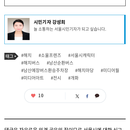
기
시민기자 강성희
사
늘 소통하는 서울시민기자가 되고 싶습니다.
작
성
자
프
로
기
필
태
#해치
#소울프렌즈
#서울시캐릭터
사
그
관
#해치버스
#남산순환버스
련
#남산예장버스환승주차장
#해치마당
#미디어월
태
그
#미디어아트
#전시
#개화
좋
10
카
트
페
아
카
위
이
요
오
터
스
톡
북
댓글은 자유로운 의견 공유의 장이므로 서울시에 대한 신고,