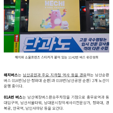
해치와 소울프렌즈 스티커가 붙어 있는 1142번 버스 ©강성희
해치버스
는
남산공원과 주요 지하철 역사 등을 경유
하는 남산순환
버스 01A번(남산-청와대 순환)과 01B번(남산공원 순환) 2개 노선이
운행 중이다.
01A번 버스
는 남산예장버스환승주차장을 기점으로 충무로역과 동
대입구역, 남산서울타워, 남대문시장악세사리전문상가, 청와대, 경
복궁, 안국역, 남인사마당 등을 오간다.