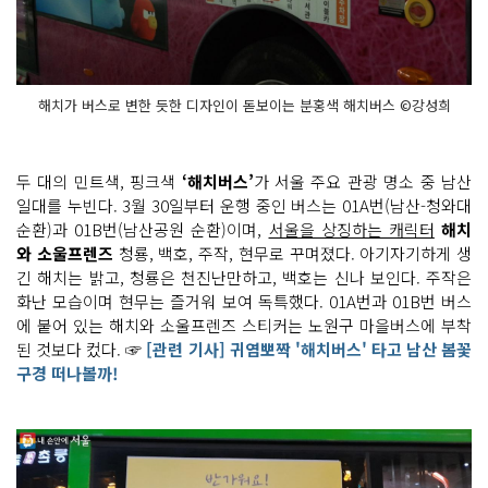
해치가 버스로 변한 듯한 디자인이 돋보이는 분홍색 해치버스 ©강성희
두 대의 민트색, 핑크색
‘해치버스’
가 서울 주요 관광 명소 중 남산
일대를 누빈다. 3월 30일부터 운행 중인 버스는 01A번(남산-청와대
순환)과 01B번(남산공원 순환)이며,
서울을 상징하는 캐릭터
해치
와 소울프렌즈
청룡, 백호, 주작, 현무로 꾸며졌다. 아기자기하게 생
긴 해치는 밝고, 청룡은 천진난만하고, 백호는 신나 보인다. 주작은
화난 모습이며 현무는 즐거워 보여 독특했다. 01A번과 01B번 버스
에 붙어 있는 해치와 소울프렌즈 스티커는 노원구 마을버스에 부착
된 것보다 컸다. ☞
[관련 기사] 귀염뽀짝 '해치버스' 타고 남산 봄꽃
구경 떠나볼까!