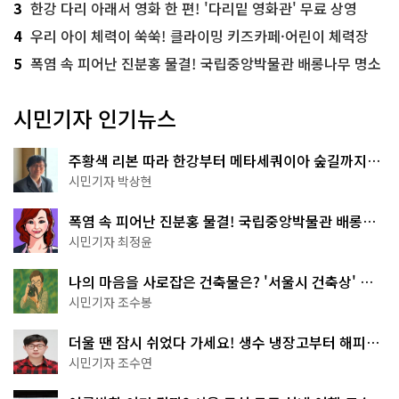
3
한강 다리 아래서 영화 한 편! '다리밑 영화관' 무료 상영
4
우리 아이 체력이 쑥쑥! 클라이밍 키즈카페·어린이 체력장
5
폭염 속 피어난 진분홍 물결! 국립중앙박물관 배롱나무 명소
시민기자 인기뉴스
주황색 리본 따라 한강부터 메타세쿼이아 숲길까지…
서울둘레길 15코스
시민기자 박상현
폭염 속 피어난 진분홍 물결! 국립중앙박물관 배롱나
무 명소
시민기자 최정윤
나의 마음을 사로잡은 건축물은? '서울시 건축상' 수
상작 공개!
시민기자 조수봉
더울 땐 잠시 쉬었다 가세요! 생수 냉장고부터 해피소
·무더위쉼터까지
시민기자 조수연