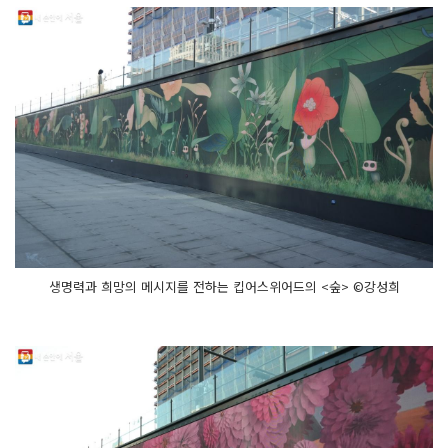
생명력과 희망의 메시지를 전하는 킵어스위어드의 <숲> ©강성희