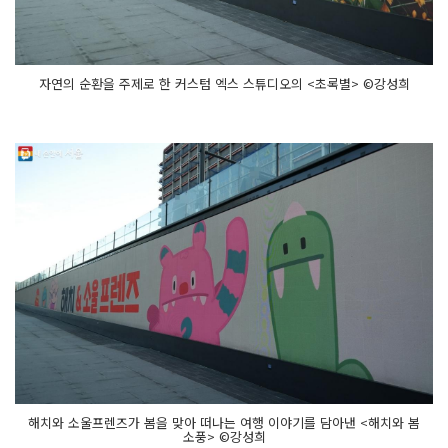
자연의 순환을 주제로 한 커스텀 엑스 스튜디오의 <초록별> ©강성희
해치와 소울프렌즈가 봄을 맞아 떠나는 여행 이야기를 담아낸 <해치와 봄
소풍> ©강성희