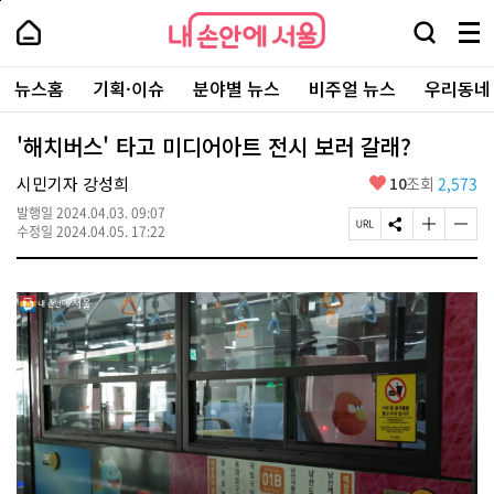
본
페
내
문
이
내
손
검
메
바
지
손
안
색
뉴
로
상
안
주
에
창
전
가
단
에
뉴스홈
기획·이슈
분야별 뉴스
비주얼 뉴스
우리동네
요
서
열
체
기
으
서
서
울
기
보
로
울
비
기
이
-
'해치버스' 타고 미디어아트 전시 보러 갈래?
스
동
서
바
울
좋
시민기자 강성희
10
조회
2,573
로
시
아
가
대
발행일
2024.04.03. 09:07
요
기
페
S
글
글
표
수정일
2024.04.05. 17:22
이
N
자
자
소
지
S
크
크
통
U
공
기
기
포
R
유
크
작
털
L
하
게
게
복
기
변
변
사
경
경
하
하
기
기