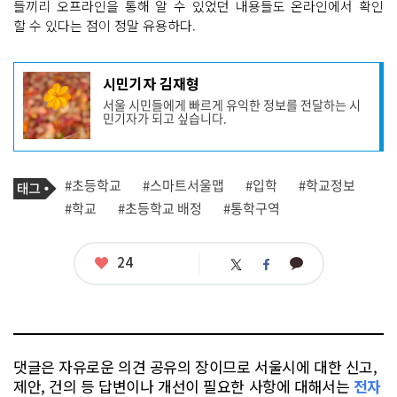
들끼리 오프라인을 통해 알 수 있었던 내용들도 온라인에서 확인
할 수 있다는 점이 정말 유용하다.
기
시민기자 김재형
사
서울 시민들에게 빠르게 유익한 정보를 전달하는 시
작
민기자가 되고 싶습니다.
성
자
프
로
기
필
태
#초등학교
#스마트서울맵
#입학
#학교정보
사
그
관
#학교
#초등학교 배정
#통학구역
련
태
그
좋
24
카
트
페
아
카
위
이
요
오
터
스
톡
북
댓글은 자유로운 의견 공유의 장이므로 서울시에 대한 신고,
제안, 건의 등 답변이나 개선이 필요한 사항에 대해서는
전자