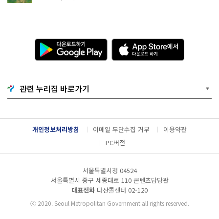
다
A
운
p
로
p
드
S
하
t
기
o
관련 누리집 바로가기
G
r
o
e
o
에
g
서
l
다
개인정보처리방침
이메일 무단수집 거부
이용약관
e
운
P
로
PC버전
l
드
a
하
y
기
서울특별시청 04524
서울특별시 중구 세종대로 110 콘텐츠담당관
대표전화
다산콜센터
02-120
ⓒ
2020. Seoul Metropolitan Government all rights reserved.