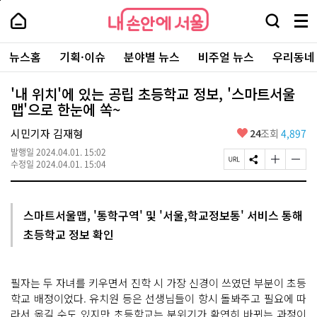
본
페
내
문
이
내
손
검
메
바
지
손
안
색
뉴
로
상
안
주
에
창
전
가
단
에
뉴스홈
기획·이슈
분야별 뉴스
비주얼 뉴스
우리동네
요
서
열
체
기
으
서
서
울
기
보
로
울
비
기
이
-
'내 위치'에 있는 공립 초등학교 정보, '스마트서울
스
동
서
맵'으로 한눈에 쏙~
바
울
로
시
가
좋
시민기자 김재형
24
조회
4,897
대
기
아
표
발행일
2024.04.01. 15:02
요
소
페
S
글
글
수정일
2024.04.01. 15:04
통
이
N
자
자
포
지
S
크
크
털
U
공
기
기
R
유
크
작
스마트서울맵, '통학구역' 및 '서울,학교정보통' 서비스 통해
L
하
게
게
초등학교 정보 확인
복
기
변
변
사
경
경
하
하
기
기
필자는 두 자녀를 키우면서 진학 시 가장 신경이 쓰였던 부분이 초등
학교 배정이었다. 유치원 등은 선생님들이 항시 돌봐주고 필요에 따
라서 옮길 수도 있지만 초등학교는 분위기가 확연히 바뀌는 과정이