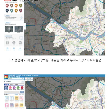
'도시생활지도-서울,학교정보통' 메뉴를 차례로 누르자. Ⓒ스마트서울맵