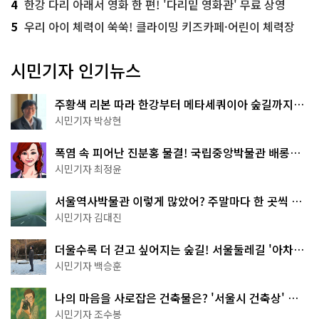
4
한강 다리 아래서 영화 한 편! '다리밑 영화관' 무료 상영
5
우리 아이 체력이 쑥쑥! 클라이밍 키즈카페·어린이 체력장
시민기자 인기뉴스
주황색 리본 따라 한강부터 메타세쿼이아 숲길까지…
서울둘레길 15코스
시민기자 박상현
폭염 속 피어난 진분홍 물결! 국립중앙박물관 배롱나
무 명소
시민기자 최정윤
서울역사박물관 이렇게 많았어? 주말마다 한 곳씩 떠
나는 역사 산책
시민기자 김대진
더울수록 더 걷고 싶어지는 숲길! 서울둘레길 '아차산
코스'
시민기자 백승훈
나의 마음을 사로잡은 건축물은? '서울시 건축상' 수
상작 공개!
시민기자 조수봉