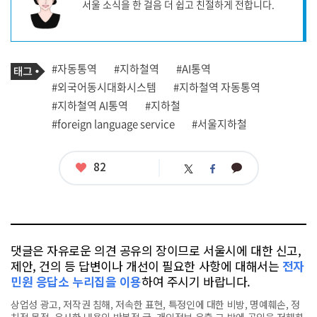
서울 소식을 한 걸음 더 쉽고 친절하게 전합니다.
작
성
자
프
로
기
필
태
#자동통역
#지하철역
#AI통역
사
그
관
#외국어동시대화시스템
#지하철역 자동통역
련
#지하철역 AI통역
#지하철
태
그
#foreign language service
#서울지하철
좋
82
카
트
페
아
카
위
이
요
오
터
스
톡
북
댓글은 자유로운 의견 공유의 장이므로 서울시에 대한 신고,
제안, 건의 등 답변이나 개선이 필요한 사항에 대해서는
전자
민원 응답소 누리집을 이용
하여 주시기 바랍니다.
상업성 광고, 저작권 침해, 저속한 표현, 특정인에 대한 비방, 명예훼손, 정
치적 목적, 유사한 내용의 반복적 글, 개인정보 유출,그 밖에 공익을 저해하