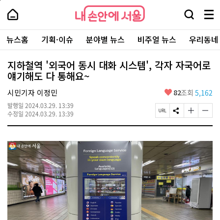
본
페
내
문
이
내
손
검
메
바
지
손
안
색
뉴
로
상
안
주
에
창
전
가
단
에
뉴스홈
기획·이슈
분야별 뉴스
비주얼 뉴스
우리동네
요
서
열
체
기
으
서
서
울
기
보
로
울
비
기
이
-
지하철역 '외국어 동시 대화 시스템', 각자 자국어로
스
동
서
얘기해도 다 통해요~
바
울
로
시
가
좋
시민기자 이정민
82
조회
5,162
대
기
아
표
발행일
2024.03.29. 13:39
요
소
페
S
글
글
수정일
2024.03.29. 13:39
통
이
N
자
자
포
지
S
크
크
털
U
공
기
기
R
유
크
작
L
하
게
게
복
기
변
변
사
경
경
하
하
기
기