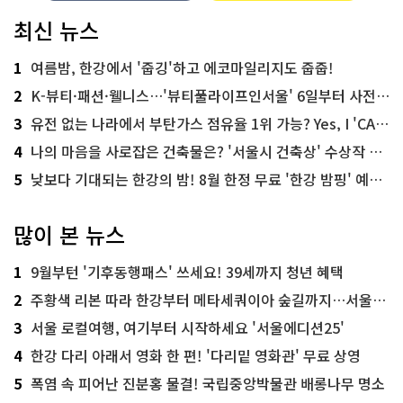
최신 뉴스
1
여름밤, 한강에서 '줍깅'하고 에코마일리지도 줍줍!
2
K-뷰티·패션·웰니스…'뷰티풀라이프인서울' 6일부터 사전 예약
3
유전 없는 나라에서 부탄가스 점유율 1위 가능? Yes, I 'CAN'
4
나의 마음을 사로잡은 건축물은? '서울시 건축상' 수상작 공개!
5
낮보다 기대되는 한강의 밤! 8월 한정 무료 '한강 밤핑' 예약은?
많이 본 뉴스
1
9월부턴 '기후동행패스' 쓰세요! 39세까지 청년 혜택
2
주황색 리본 따라 한강부터 메타세쿼이아 숲길까지…서울둘레길 15코스
3
서울 로컬여행, 여기부터 시작하세요 '서울에디션25'
4
한강 다리 아래서 영화 한 편! '다리밑 영화관' 무료 상영
5
폭염 속 피어난 진분홍 물결! 국립중앙박물관 배롱나무 명소