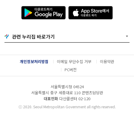
다
A
운
p
로
p
드
S
하
t
기
o
관련 누리집 바로가기
G
r
o
e
o
에
g
서
l
다
개인정보처리방침
이메일 무단수집 거부
이용약관
e
운
P
로
PC버전
l
드
a
하
y
기
서울특별시청 04524
서울특별시 중구 세종대로 110 콘텐츠담당관
대표전화
다산콜센터
02-120
ⓒ
2020. Seoul Metropolitan Government all rights reserved.