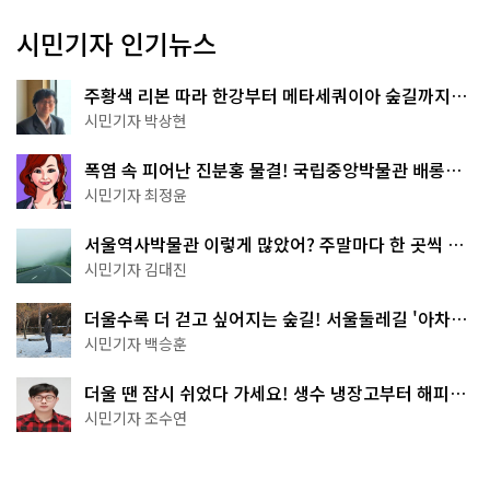
시민기자 인기뉴스
주황색 리본 따라 한강부터 메타세쿼이아 숲길까지…
서울둘레길 15코스
시민기자 박상현
폭염 속 피어난 진분홍 물결! 국립중앙박물관 배롱나
무 명소
시민기자 최정윤
서울역사박물관 이렇게 많았어? 주말마다 한 곳씩 떠
나는 역사 산책
시민기자 김대진
더울수록 더 걷고 싶어지는 숲길! 서울둘레길 '아차산
코스'
시민기자 백승훈
더울 땐 잠시 쉬었다 가세요! 생수 냉장고부터 해피소
·무더위쉼터까지
시민기자 조수연