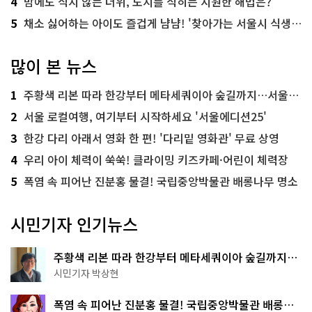
4
밤에도 식지 않는 더위, 도시를 식히는 시원한 해법은?
5
채소 싫어하는 아이도 즐겁게 냠냠! '찾아가는 서울시 식생활 교육' 현장
많이 본 뉴스
1
주황색 리본 따라 한강부터 메타세쿼이아 숲길까지…서울둘레길 15코스
2
서울 로컬여행, 여기부터 시작하세요 '서울에디션25'
3
한강 다리 아래서 영화 한 편! '다리밑 영화관' 무료 상영
4
우리 아이 체력이 쑥쑥! 클라이밍 키즈카페·어린이 체력장
5
폭염 속 피어난 진분홍 물결! 국립중앙박물관 배롱나무 명소
시민기자 인기뉴스
주황색 리본 따라 한강부터 메타세쿼이아 숲길까지…
서울둘레길 15코스
시민기자 박상현
폭염 속 피어난 진분홍 물결! 국립중앙박물관 배롱나