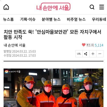
본
페
내
문
이
내
손
검
메
바
지
손
안
색
뉴
로
상
안
주
에
창
전
가
단
에
뉴스홈
기획·이슈
분야별 뉴스
비주얼 뉴스
우리동네
요
서
열
체
기
으
서
서
울
기
보
로
울
비
기
이
-
치안 만족도 쑥! '안심마을보안관' 모든 자치구에서
스
동
서
활동 시작
바
울
로
시
가
좋
내 손안에 서울
7
조회
5,114
대
기
아
표
발행일
2024.03.22. 15:03
요
소
페
S
글
글
수정일
2024.03.22. 17:03
통
이
N
자
자
포
지
S
크
크
털
U
공
기
기
R
유
크
작
L
하
게
게
복
기
변
변
사
경
경
하
하
기
기