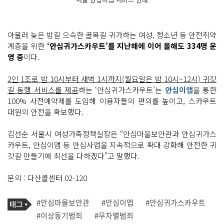
아울러 늦은 밤길 으슥한 골목길 귀가하는 여성, 청소년 등 안전취약
계층을 위한
‘안심귀가스카우트’를 지난해에 이어 올해도 334명 운
영 중
이다.
2인 1조로 밤 10시부터 새벽 1시까지(월요일은 밤 10시~12시) 귀갓
길 동행 서비스를 제공
하는 ‘안심귀가스카우트’는
안심이앱
을 통한
100% 사전예약제를 도입해 이용자들의 편의를 높이고, 스카우트
대원의 안전을 확보했다.
김선순 서울시 여성가족정책실장은 “안심마을보안관과 안심귀가스
카우트, 안심이앱 등 안심사업을 지속적으로 확대 강화해 안전한 귀
갓길 만들기에 최선을 다하겠다”고 말했다.
문의 : 다산콜센터 02-120
기
태
#안심마을보안관
#안심이앱
#안심귀가스카우트
사
그
관
#이상동기범죄
#무차별범죄
련