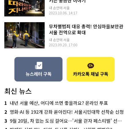
키는 궁금한 이야기
내 손안에 서울
2023.10.06. 14:17
무차별범죄 대응 총력! 안심마을보안관
서울 전역으로 확대
내 손안에 서울
2023.09.20. 17:00
최신 뉴스
1
내년 서울 예산, 어디에 쓰면 좋을까요? 온라인 투표
2
영화·AI 등 192개 강좌 쏟아진다! 서울시민대학 선착순 신청
3
9월 20일, 차 없는 도심 걸어요…'서울 걷자 페스티벌' 선착순 5천명