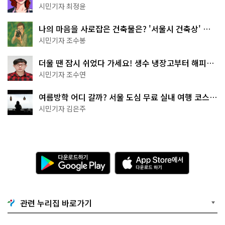
무 명소
시민기자 최정윤
나의 마음을 사로잡은 건축물은? '서울시 건축상' 수
상작 공개!
시민기자 조수봉
더울 땐 잠시 쉬었다 가세요! 생수 냉장고부터 해피소
·무더위쉼터까지
시민기자 조수연
여름방학 어디 갈까? 서울 도심 무료 실내 여행 코스
추천
시민기자 김은주
다
A
운
p
로
p
드
S
하
t
기
o
관련 누리집 바로가기
G
r
o
e
o
에