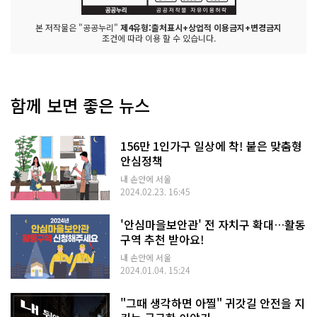
본 저작물은 "공공누리"
제4유형:출처표시+상업적 이용금지+변경금지
조건에 따라 이용 할 수 있습니다.
함께 보면 좋은 뉴스
156만 1인가구 일상에 착! 붙은 맞춤형
안심정책
내 손안에 서울
2024.02.23. 16:45
'안심마을보안관' 전 자치구 확대…활동
구역 추천 받아요!
내 손안에 서울
2024.01.04. 15:24
"그때 생각하면 아찔" 귀갓길 안전을 지