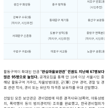
서초구 반포1동
광진구 화양동
중구 황학동
(시민추천)
강북구 수유3동
동대문구 제기동
용산구 보광동
(자치구, 시민추천)
도봉구 방학2동
중랑구 면목본동
서대문구 신촌동
(자치구, 시민추천)
(자치구, 시민추천)
구로구 구로4동
마포구 서교동
노원구 공릉1동
활동구역이 확대된 만큼
‘안심마을보안관’ 인원도 지난해 67명보다
많은 95명으로 늘었다.
공개모집을 통해 만 18세 이상 서울시민 중
해당 활동구역 거주민, 자율방범대원, 군(軍) 간부 경력, 경찰 및 경
호 관련 학사, 경비 또는 유단자 자격증 보유자를 우대 선발했다.
선발된 모든 보안관은 경비업법에 따른 결격사유(성폭력, 아동성범
죄, 폭력행위 등의 범죄경력자) 조회를 완료했고, 한국경비협회가