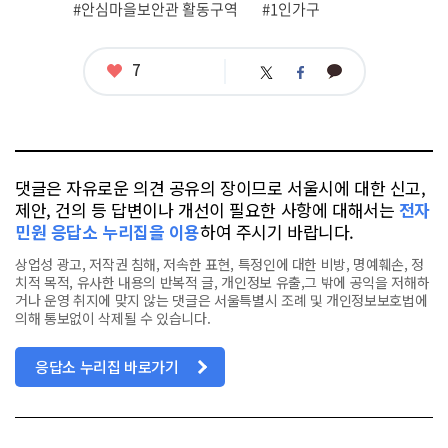
#안심마을보안관 활동구역
#1인가구
태
그
좋
7
카
트
페
아
카
위
이
요
오
터
스
톡
북
댓글은 자유로운 의견 공유의 장이므로 서울시에 대한 신고,
제안, 건의 등 답변이나 개선이 필요한 사항에 대해서는
전자
민원 응답소 누리집을 이용
하여 주시기 바랍니다.
상업성 광고, 저작권 침해, 저속한 표현, 특정인에 대한 비방, 명예훼손, 정
치적 목적, 유사한 내용의 반복적 글, 개인정보 유출,그 밖에 공익을 저해하
거나 운영 취지에 맞지 않는 댓글은 서울특별시 조례 및 개인정보보호법에
의해 통보없이 삭제될 수 있습니다.
응답소 누리집 바로가기