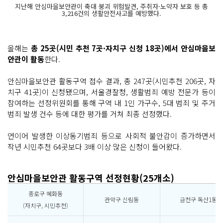
지난해 안심마을보안관이 축대 붕괴 위험발견, 주취자·노약자 보호 등 총
3,216건의 생활안전사고를 예방했다.
올해는
총 25곳(시민 추천 7곳·자치구 신청 18곳)에서 안심마을보
안관이 활동
한다.
안심마을보안관 활동구역 접수 결과, 총 247곳(시민추천 206곳, 자
치구 41곳)이 신청됐으며, 서울경찰청, 생활범죄 예방 전문가 등이
참여하는 선정위원회를 통해 구역 내 1인 가구수, 5대 범죄 및 주거
범죄 발생 건수 등에 대한 평가를 거쳐 최종 선정했다.
연이어 발생한 이상동기범죄 등으로 사회적 불안감이 증가하면서
작년 시민추천 64곳보다 3배 이상 많은 신청이 들어왔다.
안심마을보안관 활동구역 선정현황(25개소)
종로구 혜화동
관악구 신림동
금천구 독산1동
(자치구, 시민추천)