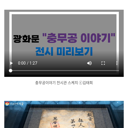
충무공이야기 전시관 스케치 ⓒ김태희
닫
기