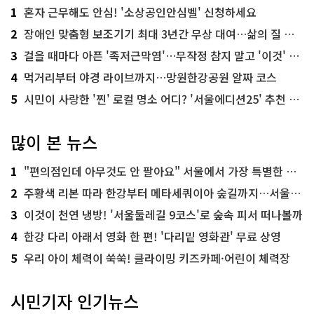
1
혼자 근무해도 안심! '소상공인안심벨' 신청하세요
2
장애인 맞춤형 보조기기 최대 3년간 무상 대여…삶의 질 높인다
3
걸을 때마다 아픈 '족저근막염'…무작정 참지 말고 '이것' 해보세요!
4
먹거리부터 야경 라이브까지…망원한강공원 알짜 코스
5
시민이 사랑한 '찐' 로컬 명소 어디? '서울에디션25' 추천 코스
많이 본 뉴스
1
"편의점인데 아무것도 안 팔아요" 서울에서 가장 특별한 편의점의 정체
2
주황색 리본 따라 한강부터 메타세쿼이아 숲길까지…서울둘레길 15코스
3
이것이 천연 냉방! '서울둘레길 9코스'로 숲속 피서 떠나볼까
4
한강 다리 아래서 영화 한 편! '다리밑 영화관' 무료 상영
5
우리 아이 체력이 쑥쑥! 클라이밍 키즈카페·어린이 체력장
시민기자 인기뉴스