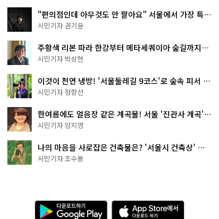
"편의점인데 아무것도 안 팔아요" 서울에서 가장 특별
한 편의점의 정체
시민기자 권기윤
주황색 리본 따라 한강부터 메타세쿼이아 숲길까지…
서울둘레길 15코스
시민기자 박상현
이것이 천연 냉방! '서울둘레길 9코스'로 숲속 피서 떠
나볼까
시민기자 정향선
한여름에도 얼음장 같은 계곡물! 서울 '진관사 계곡'이
천국이네~
시민기자 양지영
나의 마음을 사로잡은 건축물은? '서울시 건축상' 수
상작 공개!
시민기자 조수봉
다
A
운
p