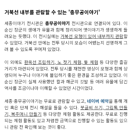
거북선 내부를 관람할 수 있는 '충무공이야기'
세종이야기 전시관은
충무공이야기
전시관으로 연결되어 있다. 이
순신 장군의 생애가 유물과 함께 정리되어 옛이야기가 생생하게 들
려오는 듯했다. 이 전시실에는
거북선 모형이 있어 내부까지 관람
할
수 있었다. 거북선 안에는 전투 당시의 모습이 어땠는지 선명하게 그
려 볼 수 있도록 꾸며져 있었다.
이 외에도
판옥선 조립하기, 노 젓기 체험, 돛 체험
등 다양한 즐길
거리가 마련되어 있었다. 전투 당시를 재현한 영상이 모형과 함께 상
영되어 누구나 이야기에 몰입하기 좋은 환경을 조성하고 있었다. 이
순신 장군이 실제 사용했던 칼과 해군의 깃발 등 여러 유물에 담긴
역사를 조금이나마 이해할 수 있었던 시간이었다.
세종·충무공이야기는 무료로 관람할 수 있고,
네이버 예약
을 통해 개
인 혹은 단체 전시 해설을 들을 수 있다.
붓글씨 쓰기, 그립톡 만들
기, 복주머니 만들기
등 다양한 체험 활동도 제공한다. 무료로 진행
되는 체험 활동도 있고 저렴한 금액으로 진행할 수 있는 활동도 있으
니 관람 전 확인해 보는 것이 좋다.