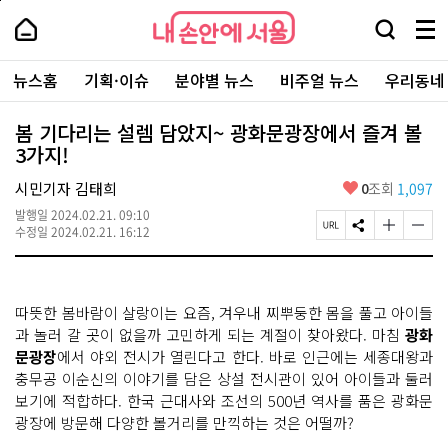
본
페
내
문
이
내
손
검
메
바
지
손
안
색
뉴
로
상
안
주
에
창
전
가
단
에
뉴스홈
기획·이슈
분야별 뉴스
비주얼 뉴스
우리동네
요
서
열
체
기
으
서
서
울
기
보
로
울
비
기
이
-
봄 기다리는 설렘 담았지~ 광화문광장에서 즐겨 볼
스
동
서
3가지!
바
울
로
시
가
좋
시민기자 김태희
0
조회
1,097
대
기
아
표
발행일
2024.02.21. 09:10
요
소
페
S
글
글
수정일
2024.02.21. 16:12
통
이
N
자
자
포
지
S
크
크
털
U
공
기
기
R
유
크
작
따뜻한 봄바람이 살랑이는 요즘, 겨우내 찌뿌둥한 몸을 풀고 아이들
L
하
게
게
복
기
변
변
과 놀러 갈 곳이 없을까 고민하게 되는 계절이 찾아왔다. 마침
광화
사
경
경
문광장
에서 야외 전시가 열린다고 한다. 바로 인근에는 세종대왕과
하
하
충무공 이순신의 이야기를 담은 상설 전시관이 있어 아이들과 둘러
기
기
보기에 적합하다. 한국 근대사와 조선의 500년 역사를 품은 광화문
광장에 방문해 다양한 볼거리를 만끽하는 것은 어떨까?