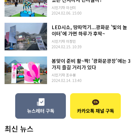
시민기자 이선미
2024.02.06. 15:00
LED시소, 땅따먹기...광화문 '빛의 놀
이터'에 가면 하루가 후딱~
시민기자 이정민
2024.02.15. 10:39
봄맞이 준비 활~짝! '광화문광장'에는 3
가지 즐길 거리가 있다
시민기자 조수봉
2024.02.14. 13:40
최신 뉴스