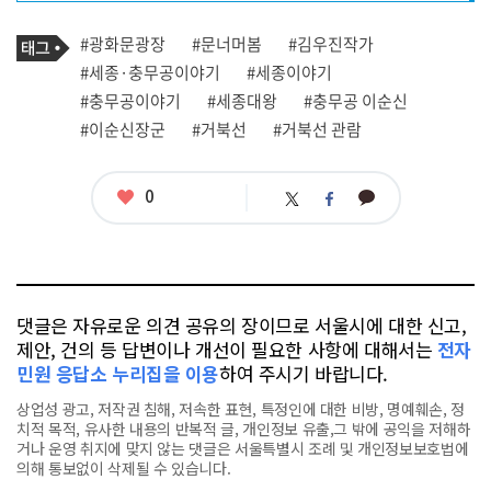
프
로
기
필
태
#광화문광장
#문너머봄
#김우진작가
사
그
관
#세종·충무공이야기
#세종이야기
련
#충무공이야기
#세종대왕
#충무공 이순신
태
그
#이순신장군
#거북선
#거북선 관람
좋
0
카
트
페
아
카
위
이
요
오
터
스
톡
북
댓글은 자유로운 의견 공유의 장이므로 서울시에 대한 신고,
제안, 건의 등 답변이나 개선이 필요한 사항에 대해서는
전자
민원 응답소 누리집을 이용
하여 주시기 바랍니다.
상업성 광고, 저작권 침해, 저속한 표현, 특정인에 대한 비방, 명예훼손, 정
치적 목적, 유사한 내용의 반복적 글, 개인정보 유출,그 밖에 공익을 저해하
거나 운영 취지에 맞지 않는 댓글은 서울특별시 조례 및 개인정보보호법에
의해 통보없이 삭제될 수 있습니다.