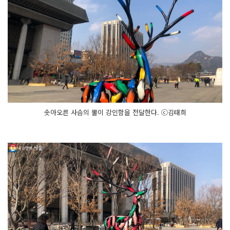
솟아오른 사슴의 뿔이 강인함을 전달한다. ⓒ김태희