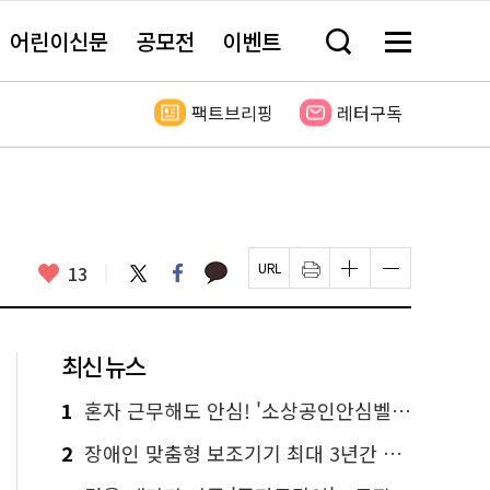
어린이신문
공모전
이벤트
검
메
색
뉴
창
전
열
체
팩트브리핑
레터구독
기
보
기
카
좋
트
페
13
페
인
글
글
카
위
이
아
이
쇄
자
자
오
터
스
요
지
하
크
크
톡
북
U
기
기
기
R
새
크
작
L
창
게
게
최신 뉴스
복
열
변
변
사
림
경
경
하
하
1
혼자 근무해도 안심! '소상공인안심벨' 신청하세요
기
기
2
장애인 맞춤형 보조기기 최대 3년간 무상 대여…삶의 질 높인다