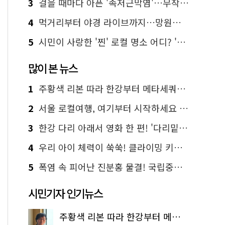
3
걸을 때마다 아픈 '족저근막염'…무작정 참지 말고 '이것' 해보세요!
4
먹거리부터 야경 라이브까지…망원한강공원 알짜 코스
5
시민이 사랑한 '찐' 로컬 명소 어디? '서울에디션25' 추천 코스
많이 본 뉴스
1
주황색 리본 따라 한강부터 메타세쿼이아 숲길까지…서울둘레길 15코스
2
서울 로컬여행, 여기부터 시작하세요 '서울에디션25'
3
한강 다리 아래서 영화 한 편! '다리밑 영화관' 무료 상영
4
우리 아이 체력이 쑥쑥! 클라이밍 키즈카페·어린이 체력장
5
폭염 속 피어난 진분홍 물결! 국립중앙박물관 배롱나무 명소
시민기자 인기뉴스
주황색 리본 따라 한강부터 메타세쿼이아 숲길까지…서울둘레길 15코스