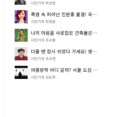
시민기자 박상현
폭염 속 피어난 진분홍 물결! 국립중앙박물관 배롱나무 명소
시민기자 최정윤
나의 마음을 사로잡은 건축물은? '서울시 건축상' 수상작 공개!
시민기자 조수봉
더울 땐 잠시 쉬었다 가세요! 생수 냉장고부터 해피소·무더위쉼터까지
시민기자 조수연
여름방학 어디 갈까? 서울 도심 무료 실내 여행 코스 추천
시민기자 김은주