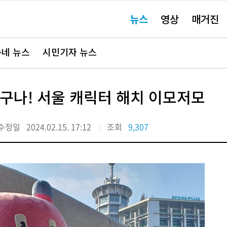
주
뉴스
영상
매거진
요
서
비
스
바
네 뉴스
시민기자 뉴스
로
가
기"
치’구나! 서울 캐릭터 해치 이모저모
수정일
2024.02.15. 17:12
조회
9,307