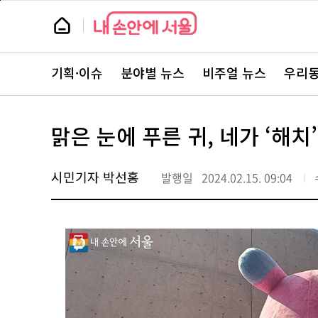
본
페
문
이
뉴
바
지
스
로
상
룸
가
단
뉴
기
으
스
로
기획·이슈
분야별 뉴스
비주얼 뉴스
우리동
주
이
요
동
서
비
스
맑은 눈에 푸른 귀, 네가 ‘해
바
로
가
기
시민기자 박선홍
발행일
2024.02.15. 09:04