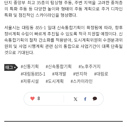
단지 중앙부 최고 35층의 탑상형 주동, 주변 지역을 고려한 중저층
의 특화 주동 등 다양한 높이와 형태의 주동 계획으로 주거 디자인
특화 및 점진적인 스카이라인을 형성했다.
서울시는 대림동 855-1 일대 신속통합기획이 확정됨에 따라, 향후
정비계획 수립이 빠르게 추진될 수 있도록 적극 지원할 예정이다. 신
속통합기획의 절차 간소화를 적용받아, 도시계획위원회 수권분과위
원회 및 사업 시행계획 관련 심의 통합으로 사업기간이 대폭 단축될
것으로 기대된다.
기
태
#신통기획
#신속통합기획
#노후주거지
사
그
관
#대림동855-1
#재개발
#반지하
#대림로
련
#저류시설
#도시계획
#스카이라인
태
그
좋
8
카
트
페
아
카
위
이
요
오
터
스
톡
북