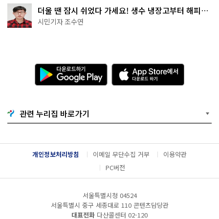
더울 땐 잠시 쉬었다 가세요! 생수 냉장고부터 해피소
·무더위쉼터까지
시민기자 조수연
다
A
운
p
로
p
드
S
하
t
기
o
관련 누리집 바로가기
G
r
o
e
o
에
g
서
l
다
개인정보처리방침
이메일 무단수집 거부
이용약관
e
운
P
로
PC버전
l
드
a
하
y
기
서울특별시청 04524
서울특별시 중구 세종대로 110 콘텐츠담당관
대표전화
다산콜센터
02-120