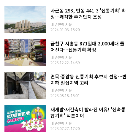
사근동 293, 번동 441-3 '신통기획' 확
정…쾌적한 주거단지 조성
내 손안에 서울
2024.01.03. 15:20
금천구 시흥동 871일대 2,000세대 들
어선다…신통기획 확정
내 손안에 서울
2023.12.22. 14:39
면목·종암동 신통기획 후보지 선정…반
지하 밀집지역 고려
내 손안에 서울
2023.08.18. 15:01
재개발·재건축이 빨라진 이유! '신속통
합기획' 덕분이야
내 손안에 서울
2023.07.27. 17:20