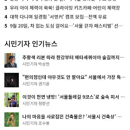
3
우리 아이 체력이 쑥쑥! 클라이밍 키즈카페·어린이 체력장
4
대학 다니며 일경험 '서영커' 캠프 모집…전액 무료
5
9월 20일, 차 없는 도심 걸어요…'서울 걷자 페스티벌' 선착순 5천명
시민기자 인기뉴스
주황색 리본 따라 한강부터 메타세쿼이아 숲길까지…
서울둘레길 15코스
시민기자 박상현
"편의점인데 아무것도 안 팔아요" 서울에서 가장 특별
한 편의점의 정체
시민기자 권기윤
이것이 천연 냉방! '서울둘레길 9코스'로 숲속 피서 떠
나볼까
시민기자 정향선
나의 마음을 사로잡은 건축물은? '서울시 건축상' 수
상작 공개!
시민기자 조수봉