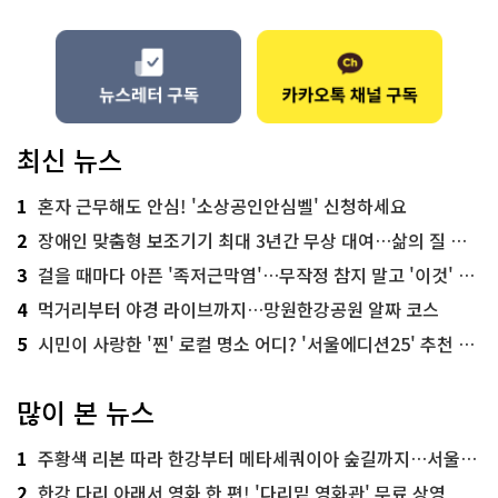
최신 뉴스
1
혼자 근무해도 안심! '소상공인안심벨' 신청하세요
2
장애인 맞춤형 보조기기 최대 3년간 무상 대여…삶의 질 높인다
3
걸을 때마다 아픈 '족저근막염'…무작정 참지 말고 '이것' 해보세요!
4
먹거리부터 야경 라이브까지…망원한강공원 알짜 코스
5
시민이 사랑한 '찐' 로컬 명소 어디? '서울에디션25' 추천 코스
많이 본 뉴스
1
주황색 리본 따라 한강부터 메타세쿼이아 숲길까지…서울둘레길 15코스
2
한강 다리 아래서 영화 한 편! '다리밑 영화관' 무료 상영