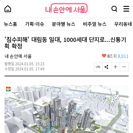
본
페
내
문
이
내
손
검
메
바
지
손
안
색
뉴
로
상
안
주
에
창
전
가
단
에
뉴스홈
기획·이슈
분야별 뉴스
비주얼 뉴스
우리동네
요
서
열
체
기
으
서
서
울
기
보
로
울
비
기
이
-
'침수피해' 대림동 일대, 1000세대 단지로...신통기
스
동
서
획 확정
바
울
로
시
가
좋
내 손안에 서울
8
조회
8,011
대
기
아
표
발행일
2024.01.05. 15:23
요
소
페
S
글
글
수정일
2024.01.05. 17:49
통
이
N
자
자
포
지
S
크
크
털
U
공
기
기
R
유
크
작
L
하
게
게
복
기
변
변
사
경
경
하
하
기
기