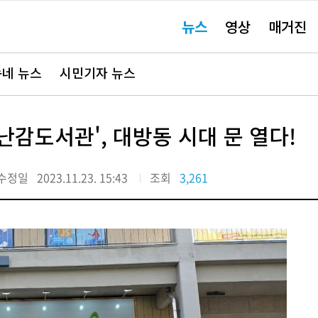
주
뉴스
영상
매거진
요
서
비
스
바
네 뉴스
시민기자 뉴스
로
가
기"
감도서관', 대방동 시대 문 열다!
수정일
2023.11.23. 15:43
조회
3,261