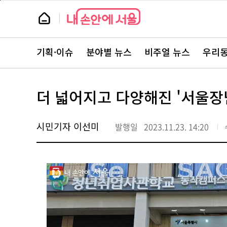
본
페
문
이
뉴
바
지
스
로
상
룸
가
단
뉴
기
으
스
로
기획·이슈
분야별 뉴스
비주얼 뉴스
우리동
주
이
요
동
서
비
스
더 넓어지고 다양해진 '서울장난
바
로
가
기
시민기자 이선미
발행일
2023.11.23. 14:20