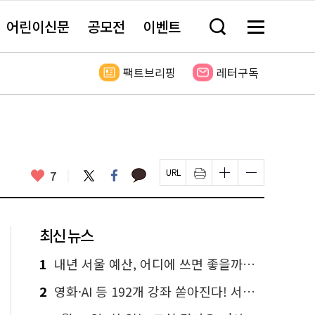
어린이신문
공모전
이벤트
검
메
색
뉴
창
전
열
체
팩트브리핑
레터구독
기
보
기
카
좋
트
페
7
페
인
글
글
카
위
이
아
이
쇄
자
자
오
터
스
요
지
하
크
크
톡
북
U
기
기
기
R
새
크
작
L
창
게
게
최신 뉴스
복
열
변
변
사
림
경
경
하
하
1
내년 서울 예산, 어디에 쓰면 좋을까요? 온라인 투표
기
기
2
영화·AI 등 192개 강좌 쏟아진다! 서울시민대학 선착순 신청