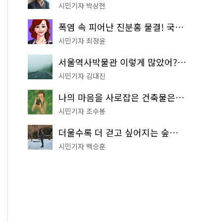
시민기자 박상현
폭염 속 피어난 진분홍 물결! 국립중앙박물관 배롱나무 명소
시민기자 최정윤
서울역사박물관 이렇게 많았어? 주말마다 한 곳씩 떠나는 역사 산책
시민기자 김대진
나의 마음을 사로잡은 건축물은? '서울시 건축상' 수상작 공개!
시민기자 조수봉
더울수록 더 걷고 싶어지는 숲길! 서울둘레길 '아차산 코스'
시민기자 백승훈