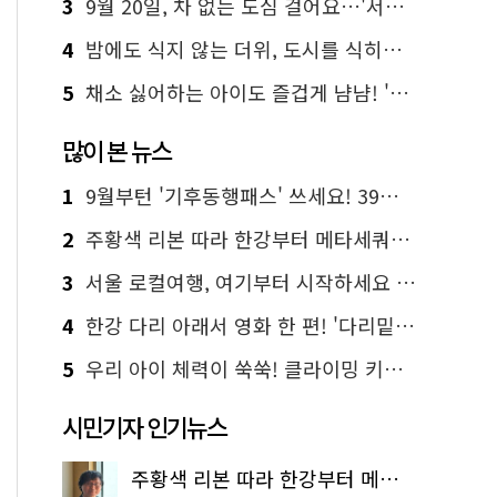
3
9월 20일, 차 없는 도심 걸어요…'서울 걷자 페스티벌' 선착순 5천명
4
밤에도 식지 않는 더위, 도시를 식히는 시원한 해법은?
5
채소 싫어하는 아이도 즐겁게 냠냠! '찾아가는 서울시 식생활 교육' 현장
많이 본 뉴스
1
9월부턴 '기후동행패스' 쓰세요! 39세까지 청년 혜택
2
주황색 리본 따라 한강부터 메타세쿼이아 숲길까지…서울둘레길 15코스
3
서울 로컬여행, 여기부터 시작하세요 '서울에디션25'
4
한강 다리 아래서 영화 한 편! '다리밑 영화관' 무료 상영
5
우리 아이 체력이 쑥쑥! 클라이밍 키즈카페·어린이 체력장
시민기자 인기뉴스
주황색 리본 따라 한강부터 메타세쿼이아 숲길까지…서울둘레길 15코스