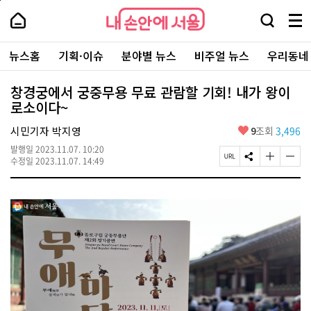
본
페
내
문
이
내
손
검
메
바
지
손
안
색
뉴
로
상
안
주
에
창
전
가
단
에
뉴스홈
기획·이슈
분야별 뉴스
비주얼 뉴스
우리동네
요
서
열
체
기
으
서
서
울
기
보
로
울
비
기
이
-
창경궁에서 궁중무용 무료 관람할 기회! 내가 왕이
스
동
서
로소이다~
바
울
로
시
가
좋
시민기자 박지영
9
조회
3,496
대
기
아
표
발행일
2023.11.07. 10:20
요
소
페
S
글
글
수정일
2023.11.07. 14:49
통
이
N
자
자
포
지
S
크
크
털
U
공
기
기
R
유
크
작
L
하
게
게
복
기
변
변
사
경
경
하
하
기
기