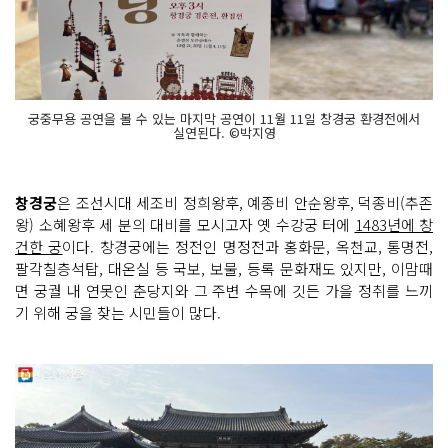
궁중무용 공연을 볼 수 있는 마지막 공연이 11월 11일 창경궁 환경전에서
실연된다. ©박지영
창경궁
은 조선시대 세조비 정희왕후, 예종비 안순왕후, 덕종비(추존
왕) 소혜왕후 세 분의 대비를 모시고자 옛 수강궁 터에
1483년에 창
건한 궁
이다. 창경궁에는 정전인 명정전과 홍화문, 옥천교, 통명전,
팔각칠층석탑, 대온실 등 국보, 보물, 등록 문화재도 있지만, 이맘때
면 궁궐 내 연못인 춘당지와 그 주변 수목에 깃든 가을 정취를 느끼
기 위해 궁을 찾는 시민들이 많다.