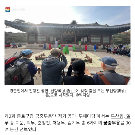
경춘전에서 진행된 공연. 산향곡(山香曲)에 맞춰 춤을 추는 무산향(舞山
香)으로 시작했다. ©박지영
제2회 종로구립 궁중무용단 정기 공연 '무애마당'에서는
무산향, 일
무 중 희문, 학무, 춘앵전, 처용무, 검기무
총 6가지의
궁중무용
을 30
여 분간 선보였다.