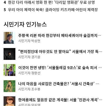
4
한강 다리 아래서 영화 한 편! '다리밑 영화관' 무료 상영
5
우리 아이 체력이 쑥쑥! 클라이밍 키즈카페·어린이 체력장
시민기자 인기뉴스
주황색 리본 따라 한강부터 메타세쿼이아 숲길까지…
서울둘레길 15코스
시민기자 박상현
"편의점인데 아무것도 안 팔아요" 서울에서 가장 특별
한 편의점의 정체
시민기자 권기윤
이것이 천연 냉방! '서울둘레길 9코스'로 숲속 피서 떠
나볼까
시민기자 정향선
나의 마음을 사로잡은 건축물은? '서울시 건축상' 수
상작 공개!
시민기자 조수봉
한여름에도 얼음장 같은 계곡물! 서울 '진관사 계곡'이
천국이네~
시민기자 양지영