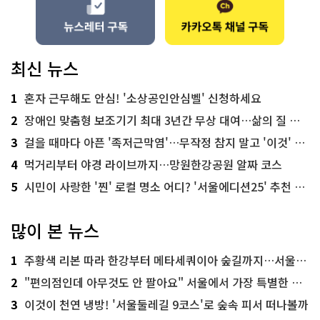
최신 뉴스
1
혼자 근무해도 안심! '소상공인안심벨' 신청하세요
2
장애인 맞춤형 보조기기 최대 3년간 무상 대여…삶의 질 높인다
3
걸을 때마다 아픈 '족저근막염'…무작정 참지 말고 '이것' 해보세요!
4
먹거리부터 야경 라이브까지…망원한강공원 알짜 코스
5
시민이 사랑한 '찐' 로컬 명소 어디? '서울에디션25' 추천 코스
많이 본 뉴스
1
주황색 리본 따라 한강부터 메타세쿼이아 숲길까지…서울둘레길 15코스
2
"편의점인데 아무것도 안 팔아요" 서울에서 가장 특별한 편의점의 정체
3
이것이 천연 냉방! '서울둘레길 9코스'로 숲속 피서 떠나볼까