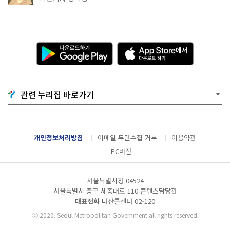
다
A
운
p
로
p
드
S
하
t
기
o
관련 누리집 바로가기
G
r
o
e
o
에
g
서
l
다
개인정보처리방침
이메일 무단수집 거부
이용약관
e
운
P
로
PC버전
l
드
a
하
y
기
서울특별시청 04524
서울특별시 중구 세종대로 110 콘텐츠담당관
대표전화
다산콜센터
02-120
ⓒ
2020. Seoul Metropolitan Government all rights reserved.