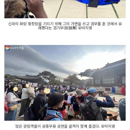
신라의 화랑 황창랑을 기리기 위해 그의 가면을 쓰고 검무를 춘 것에서 유
래했다는 검기무(劍器舞) ©박지영
많은 관람객들이 궁중무용 공연을 끝까지 함께 즐겼다. ©박지영