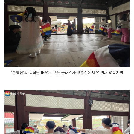
'춘앵전'의 동작을 배우는 오픈 클래스가 경춘전에서 열렸다. ©박지영