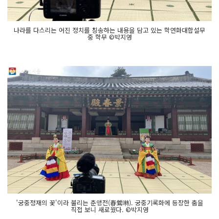
나라를 다스리는 어진 정치를 칭송하는 내용을 담고 있는 학연화대합설무
중 학무 ©박지영
'궁중정재의 꽃'이라 불리는 춘앵전(春鶯囀). 궁중기록화에 등장한 춤을
직접 보니 새로웠다. ©박지영