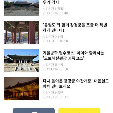
우리 역사
시민기자 김창일
2023.05.09. 16:40
'동궐도'와 함께 창경궁을 조금 더 특별
하게 만나다!
시민기자 이선미
2023.04.13. 09:50
겨울방학 필수코스! 아이와 함께하는
'도보해설관광 가족코스'
시민기자 조수봉
2022.12.07. 15:10
다시 돌아온 창경궁 야간개장! 대온실도
함께 만나보세요
시민기자 임중빈
2023.03.29. 15:27