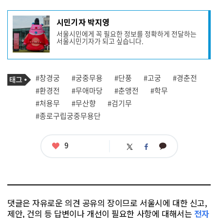
기
시민기자 박지영
사
서울시민에게 꼭 필요한 정보를 정확하게 전달하는
작
서울시민기자가 되고 싶습니다.
성
자
프
로
기
필
태
#창경궁
#궁중무용
#단풍
#고궁
#경춘전
사
그
관
#환경전
#무애마당
#춘앵전
#학무
련
#처용무
#무산향
#검기무
태
그
#종로구립궁중무용단
좋
9
카
트
페
아
카
위
이
요
오
터
스
톡
북
댓글은 자유로운 의견 공유의 장이므로 서울시에 대한 신고,
제안, 건의 등 답변이나 개선이 필요한 사항에 대해서는
전자