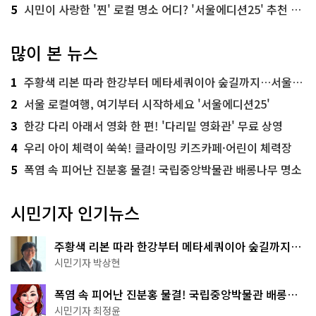
5
시민이 사랑한 '찐' 로컬 명소 어디? '서울에디션25' 추천 코스
많이 본 뉴스
1
주황색 리본 따라 한강부터 메타세쿼이아 숲길까지…서울둘레길 15코스
2
서울 로컬여행, 여기부터 시작하세요 '서울에디션25'
3
한강 다리 아래서 영화 한 편! '다리밑 영화관' 무료 상영
4
우리 아이 체력이 쑥쑥! 클라이밍 키즈카페·어린이 체력장
5
폭염 속 피어난 진분홍 물결! 국립중앙박물관 배롱나무 명소
시민기자 인기뉴스
주황색 리본 따라 한강부터 메타세쿼이아 숲길까지…
서울둘레길 15코스
시민기자 박상현
폭염 속 피어난 진분홍 물결! 국립중앙박물관 배롱나
무 명소
시민기자 최정윤