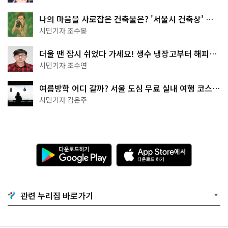
나의 마음을 사로잡은 건축물은? '서울시 건축상' 수
상작 공개!
시민기자 조수봉
더울 땐 잠시 쉬었다 가세요! 생수 냉장고부터 해피소
·무더위쉼터까지
시민기자 조수연
여름방학 어디 갈까? 서울 도심 무료 실내 여행 코스
추천
시민기자 김은주
다
A
운
p
로
p
드
S
하
t
기
o
관련 누리집 바로가기
G
r
o
e
o
에
g
서