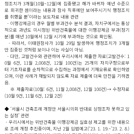
정조치가 3개월(10월~12월)에 집중됐고 해가 바뀌자 예년 수준으
로 회귀한 셈이라는 내용과 참사 직후에만 보여주시기식 행정조치
를 취했을 뿐’이라는 보도자료 내용 관련
- 이행강제금의 경우 월별 부과건수 분석 결과, 자치구에서는 통상
적으로 과년도 미시정된 위반건축물에 대한 이행강제금 부과(정기
분)를 매년 10월에서 12월 시기에 부과하는 것으로 확인됨.
- 따라서, 이태원참사가 10월 29일 발생하여 행정조치가 3개월
만 집중된 것처럼 보이나 이는 사실이 아님.
- 다만, 고발건수와 관련하여 우리시에서 제출한 자료(고발건수: 1
0월 6건, 11월 2,008건, 12월 100건)는 25개의 자치구청으로부
터 기초자료를 순차적으로 수집하는 과정에서 기재오류로 확인하였
으며, 이런 사례가 재발되지 않도록 자료 제출에 더욱 만전을 기하겠
음.
※ 제출자료(10월: 6건, 11월 2,008건, 12월 100건)→ 수정자료
(10월 9건, 11월 6건, 12월 2건)
◆ ‘서울시 건축조례 개정안 서울시의회 반대로 상정조차 못하고 있
는 실정’ 관련
- 우리시에서는 위반건축물 이행강제금 실효성 제고를 위한 내용으
로 조례 개정 추진중이며, 지난 2월 입법예고(‘23. 1. 19.~’23. 2. 8.)