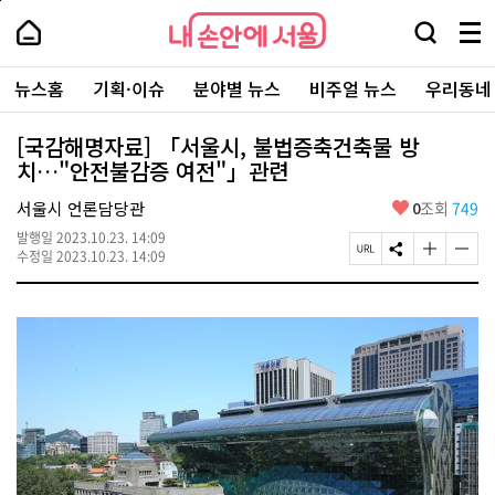
본
페
내
문
이
내
손
검
메
바
지
손
안
색
뉴
로
상
안
주
에
창
전
가
단
에
뉴스홈
기획·이슈
분야별 뉴스
비주얼 뉴스
우리동네
요
서
열
체
기
으
서
서
울
기
보
로
울
비
기
이
-
[국감해명자료] 「서울시, 불법증축건축물 방
스
동
서
치…"안전불감증 여전"」관련
바
울
로
시
가
좋
서울시 언론담당관
0
조회
749
대
기
아
표
발행일
2023.10.23. 14:09
요
소
페
S
글
글
수정일
2023.10.23. 14:09
통
이
N
자
자
포
지
S
크
크
털
U
공
기
기
R
유
크
작
L
하
게
게
복
기
변
변
사
경
경
하
하
기
기