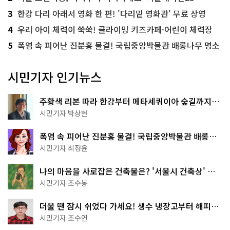
3
한강 다리 아래서 영화 한 편! '다리밑 영화관' 무료 상영
4
우리 아이 체력이 쑥쑥! 클라이밍 키즈카페·어린이 체력장
5
폭염 속 피어난 진분홍 물결! 국립중앙박물관 배롱나무 명소
시민기자 인기뉴스
주황색 리본 따라 한강부터 메타세쿼이아 숲길까지…
서울둘레길 15코스
시민기자 박상현
폭염 속 피어난 진분홍 물결! 국립중앙박물관 배롱나
무 명소
시민기자 최정윤
나의 마음을 사로잡은 건축물은? '서울시 건축상' 수
상작 공개!
시민기자 조수봉
더울 땐 잠시 쉬었다 가세요! 생수 냉장고부터 해피소
·무더위쉼터까지
시민기자 조수연