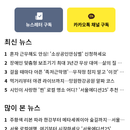
최신 뉴스
1
혼자 근무해도 안심! '소상공인안심벨' 신청하세요
2
장애인 맞춤형 보조기기 최대 3년간 무상 대여…삶의 질 높인다
3
걸을 때마다 아픈 '족저근막염'…무작정 참지 말고 '이것' 해보세요!
4
먹거리부터 야경 라이브까지…망원한강공원 알짜 코스
5
시민이 사랑한 '찐' 로컬 명소 어디? '서울에디션25' 추천 코스
많이 본 뉴스
1
주황색 리본 따라 한강부터 메타세쿼이아 숲길까지…서울둘레길 15코스
2
서울 로컬여행, 여기부터 시작하세요 '서울에디션25'