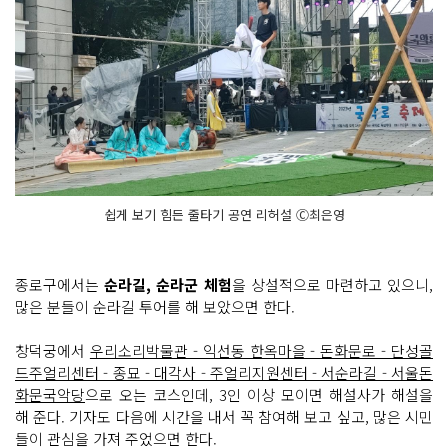
쉽게 보기 힘든 줄타기 공연 리허설 Ⓒ최은영
종로구에서는
순라길, 순라군 체험
을 상설적으로 마련하고 있으니,
많은 분들이 순라길 투어를 해 보았으면 한다.
창덕궁에서
우리소리박물관 - 익선동 한옥마을 - 돈화문로 - 단성골
드주얼리센터 - 종묘 - 대각사 - 주얼리지원센터 - 서순라길 - 서울돈
화문국악당
으로 오는 코스인데, 3인 이상 모이면 해설사가 해설을
해 준다. 기자도 다음에 시간을 내서 꼭 참여해 보고 싶고, 많은 시민
들이 관심을 가져 주었으면 한다.