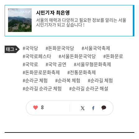
기
시민기자 최은영
사
서울의 매력과 다양하고 필요한 정보를 알리는 서울
작
시민기자가 되고 싶습니다 !
성
자
프
로
기
필
태
#국악당
#돈화문국악당
#서울국악축제
사
그
관
#국악로페스타
#서울돈화문국악당
#돈화문로
련
#국악로
#국악 공연
#서울무형문화축제
태
그
#돈화문로문화축제
#전통문화축제
#순라군 체험
#순라복 체험
#순라길 체험
#순라길 순라군 체험
#순라길 순라군 해설
좋
8
카
트
페
아
카
위
이
요
오
터
스
톡
북