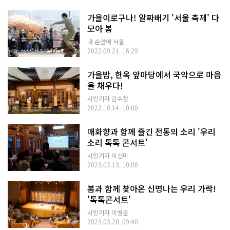
가을이로구나! 알짜배기 '서울 축제' 다
모아 봄
내 손안에 서울
2022.09.21. 16:29
가을밤, 한옥 앞마당에서 국악으로 마음
을 채우다!
시민기자 김수정
2022.10.14. 10:00
매화향과 함께 즐긴 전통의 소리 '우리
소리 톡톡 콘서트'
시민기자 이선미
2023.03.13. 10:00
봄과 함께 찾아온 신명나는 우리 가락!
'톡톡콘서트'
시민기자 이병문
2023.03.20. 09:40