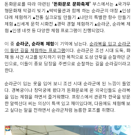
돈화문로를 따라 마련된
‘돈화문로 문화축제’
부스에서는 ▴국가무
형문화재 막걸리 빚기 ▴떡박물관과 함께 하는 순라군의 야참 ▴인성
다례 체험하기 ▴전통 실크모빌 만들기 ▴나만의 특별한 향수 만들기
체험 ▴신세계 문학 시화전 ▴경락 경혈 체험하기 ▴순라군, 순라복 체
험 ▴인생 네컷 등 다양한 체험 프로그램이 진행되었다.
이 중
순라군, 순라복 체험
이 기억에 남는다.
순라복을 입고 순라군
이 돌던 길을 체험하는 프로그램
이다. 순라군은 조선 시대 도둑, 화
재 등 사건 사고를 방지하기 위한 목적으로 도성 안팎을 순찰하던 군
인으로, 이들이 종묘 담장을 주변으로 순찰하는 길을 순라길이라고
한다.
순라군이 입는 옷을 입어 보니 조선 시대 순라군에 된 느낌이 들었
다. 경복궁이나 창덕궁에 왔다가 돈화문로에 온 외국인들도 순라복
을 입는 체험을 하면서 즐거워했다. 프랑스에서 관광차 한국을 방문
한 알렉산더 씨는 의상이 특색 있고 재미있다며, 다음에도 체험해 보
고 싶다는 말을 전하면서 순라군처럼 늠름한 포즈를 취했다.