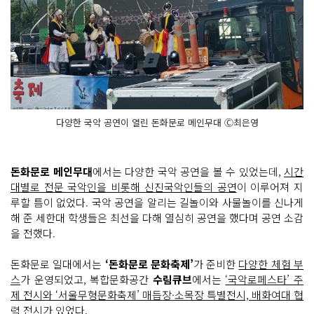
다양한 국악 공연이 열린 돈화문로 메인무대 Ⓒ최은영
돈화문로 메인무대
에서는 다양한 국악 공연을 볼 수 있었는데,
시간
대별로 전문 국악인을 비롯해 신진국악인들의 공연
이 이루어져 지
루할 틈이 없었다. 국악 공연을 알리는 길놀이와 사물놀이를 신나게
해 준 세한대 학생들은 최선을 다해 열심히 공연을 했다며 공연 소감
을 전했다.
돈화문로 일대에서는
‘돈화문로 문화축제’
가 준비한
다양한 체험 부
스
가 운영되었고, 복합문화공간
수림큐브
에서는
‘국악로페스타’ 주
제 전시와 ‘서울무형문화축제’ 매듭장·소목장 특별전시, 배화여대 협
력 전시
가 있었다.