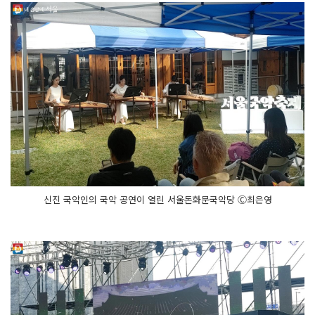
신진 국악인의 국악 공연이 열린 서울돈화문국악당 Ⓒ최은영