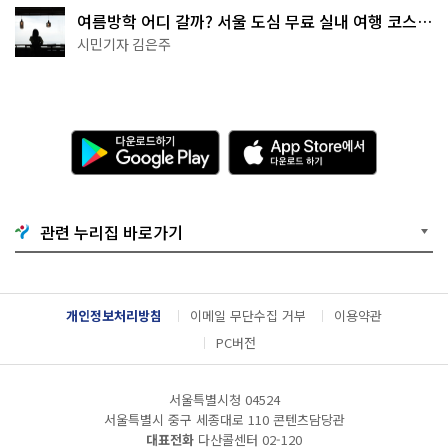
여름방학 어디 갈까? 서울 도심 무료 실내 여행 코스
추천
시민기자 김은주
다
A
운
p
로
p
드
S
하
t
기
o
관련 누리집 바로가기
G
r
o
e
o
에
g
서
l
다
개인정보처리방침
이메일 무단수집 거부
이용약관
e
운
P
로
PC버전
l
드
a
하
y
기
서울특별시청 04524
서울특별시 중구 세종대로 110 콘텐츠담당관
대표전화
다산콜센터
02-120