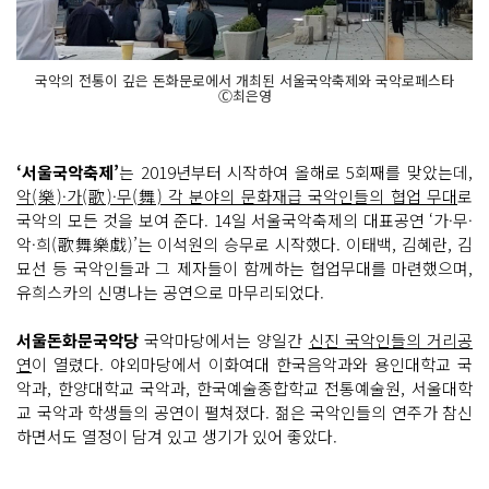
국악의 전통이 깊은 돈화문로에서 개최된 서울국악축제와 국악로페스타
Ⓒ최은영
‘서울국악축제’
는 2019년부터 시작하여 올해로 5회째를 맞았는데,
악(樂)·가(歌)·무(舞) 각 분야의 문화재급 국악인들의 협업 무대
로
국악의 모든 것을 보여 준다. 14일 서울국악축제의 대표공연 ‘가·무·
악·희(歌舞樂戱)’는 이석원의 승무로 시작했다. 이태백, 김혜란, 김
묘선 등 국악인들과 그 제자들이 함께하는 협업무대를 마련했으며,
유희스카의 신명나는 공연으로 마무리되었다.
서울돈화문국악당
국악마당에서는 양일간
신진 국악인들의 거리공
연
이 열렸다. 야외마당에서 이화여대 한국음악과와 용인대학교 국
악과, 한양대학교 국악과, 한국예술종합학교 전통예술원, 서울대학
교 국악과 학생들의 공연이 펼쳐졌다. 젊은 국악인들의 연주가 참신
하면서도 열정이 담겨 있고 생기가 있어 좋았다.