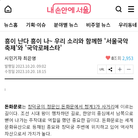
본
페
내
문
이
내
손
검
메
바
지
손
안
색
뉴
로
상
안
주
에
창
전
가
단
에
뉴스홈
기획·이슈
분야별 뉴스
비주얼 뉴스
우리동네
요
서
열
체
기
으
서
서
울
기
보
로
울
비
기
이
-
흥이 난다 흥이 나~ 우리 소리와 함께한 '서울국악
스
동
서
축제'와 '국악로페스타'
바
울
로
시
가
좋
시민기자 최은영
8
조회
2,953
대
기
아
표
발행일
2023.10.20. 09:02
요
소
페
S
글
글
수정일
2023.10.20. 18:15
통
이
N
자
자
포
지
S
크
크
털
U
공
기
기
R
유
크
작
L
하
게
게
복
기
변
변
돈화문로
는
창덕궁의 정문인 돈화문에서 청계3가 사거리
에 이르는
사
경
경
하
하
길이다. 조선 시대 왕이 행차하던 길로, 한양의 중심에서 남쪽으로
기
기
뻗어 나가는 주작대로 역할을 했던 중요한 길이다. 돈화문로는 세계
문화유산으로 등재된 종묘와 창덕궁 주변에 위치하고 있어 역사적
자산으로서 가치가 높다.