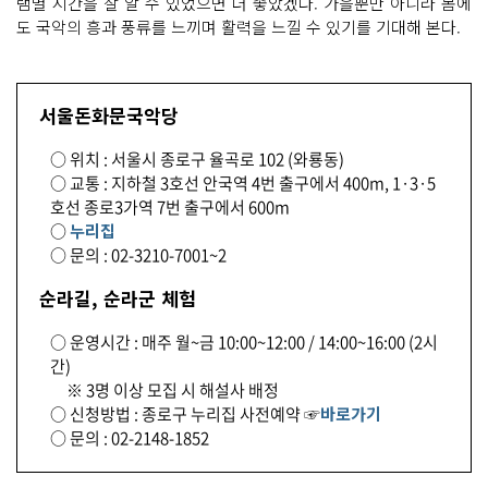
램별 시간을 잘 알 수 있었으면 더 좋았겠다. 가을뿐만 아니라 봄에
도 국악의 흥과 풍류를 느끼며 활력을 느낄 수 있기를 기대해 본다.
서울돈화문국악당
○ 위치 : 서울시 종로구 율곡로 102 (와룡동)
○ 교통 : 지하철 3호선 안국역 4번 출구에서 400m, 1·3·5
호선 종로3가역 7번 출구에서 600m
○
누리집
○ 문의 : 02-3210-7001~2
순라길, 순라군 체험
○ 운영시간 : 매주 월~금 10:00~12:00 / 14:00~16:00 (2시
간)
※ 3명 이상 모집 시 해설사 배정
○ 신청방법 : 종로구 누리집 사전예약 ☞
바로가기
○ 문의 : 02-2148-1852