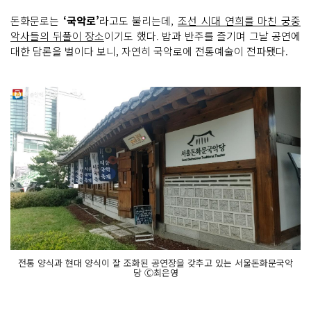
돈화문로는
‘국악로’
라고도 불리는데,
조선 시대 연희를 마친 궁중
악사들의 뒤풀이 장소
이기도 했다. 밥과 반주를 즐기며 그날 공연에
대한 담론을 벌이다 보니, 자연히 국악로에 전통예술이 전파됐다.
전통 양식과 현대 양식이 잘 조화된 공연장을 갖추고 있는 서울돈화문국악
당 Ⓒ최은영