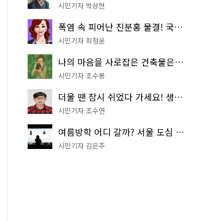
시민기자 박상현
폭염 속 피어난 진분홍 물결! 국립중앙박물관 배롱나무 명소
시민기자 최정윤
나의 마음을 사로잡은 건축물은? '서울시 건축상' 수상작 공개!
시민기자 조수봉
더울 땐 잠시 쉬었다 가세요! 생수 냉장고부터 해피소·무더위쉼터까지
시민기자 조수연
여름방학 어디 갈까? 서울 도심 무료 실내 여행 코스 추천
시민기자 김은주