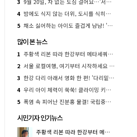
3
9월 20일, 차 없는 도심 걸어요…'서울 걷자 페스티벌' 선착순 5천명
4
밤에도 식지 않는 더위, 도시를 식히는 시원한 해법은?
5
채소 싫어하는 아이도 즐겁게 냠냠! '찾아가는 서울시 식생활 교육' 현장
많이 본 뉴스
1
주황색 리본 따라 한강부터 메타세쿼이아 숲길까지…서울둘레길 15코스
2
서울 로컬여행, 여기부터 시작하세요 '서울에디션25'
3
한강 다리 아래서 영화 한 편! '다리밑 영화관' 무료 상영
4
우리 아이 체력이 쑥쑥! 클라이밍 키즈카페·어린이 체력장
5
폭염 속 피어난 진분홍 물결! 국립중앙박물관 배롱나무 명소
시민기자 인기뉴스
주황색 리본 따라 한강부터 메타세쿼이아 숲길까지…서울둘레길 15코스