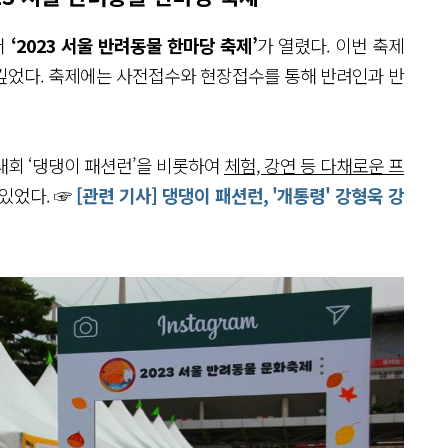
서
‘2023 서울 반려동물 한마당 축제’
가 열렸다. 이번 축제
깊었다. 축제에는 사전접수와 현장접수를 통해 반려인과 반
대회 ‘댕댕이 패션런’을 비롯하여
체험, 강연 등 다채로운 프
있었다. ☞
[관련 기사] 댕댕이 패션런, '개통령' 강형욱 강