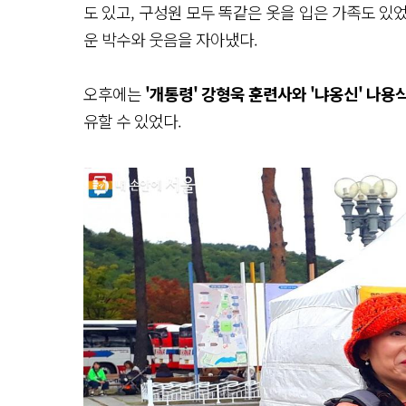
도 있고, 구성원 모두 똑같은 옷을 입은 가족도 있
운 박수와 웃음을 자아냈다.
오후에는
'개통령' 강형욱 훈련사와 '냐옹신' 나용
유할 수 있었다.