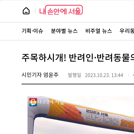
본
페
문
이
뉴
바
지
스
로
상
룸
가
단
뉴
기
으
스
로
기획·이슈
분야별 뉴스
비주얼 뉴스
우리동
주
이
요
동
서
비
스
주목하시개! 반려인·반려동물의
바
로
가
기
시민기자 엄윤주
발행일
2023.10.23. 13:44