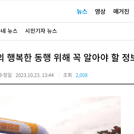
주
뉴스
영상
매거진
요
서
비
스
바
네 뉴스
시민기자 뉴스
로
가
기"
 행복한 동행 위해 꼭 알아야 할 정
수정일
2023.10.23. 13:44
조회
2,008