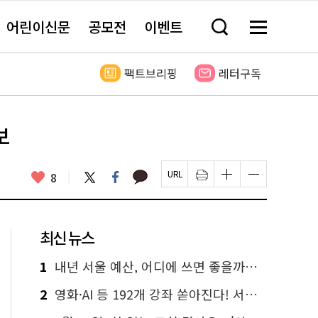
어린이신문
공모전
이벤트
검
메
색
뉴
창
전
열
체
팩트브리핑
레터구독
기
보
기
보
카
좋
트
페
8
페
인
글
글
카
위
이
아
이
쇄
자
자
오
터
스
요
지
하
크
크
톡
북
U
기
기
기
R
새
크
작
L
창
게
게
최신 뉴스
복
열
변
변
사
림
경
경
하
하
1
내년 서울 예산, 어디에 쓰면 좋을까요? 온라인 투표
기
기
2
영화·AI 등 192개 강좌 쏟아진다! 서울시민대학 선착순 신청