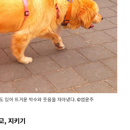
 있어 뜨거운 박수와 웃음을 자아냈다. ©엄윤주
고, 지키기