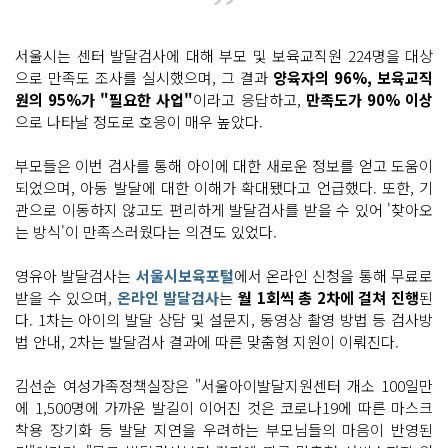
서울시는 센터 발달검사에 대해 부모 및 보육교직원 224명을 대상
으로 만족도 조사를 실시했으며, 그 결과
양육자의 96%, 보육교직
원의 95%가 "필요한 사업"
이라고 응답하고,
만족도가 90% 이상
으로 나타날 정도로 호응이 매우 높았다.
부모들은 이번 검사를 통해 아이에 대한 새로운 정보를 얻고 도움이
되었으며, 아동 발달에 대한 이해가 확대됐다고 언급했다. 또한, 기
관으로 이동하지 않고도 편리하게 발달검사를 받을 수 있어 '찾아오
는 방식'이 만족스러웠다는 의견도 있었다.
영유아 발달검사는
서울시보육포털
에서 온라인 신청을 통해 무료로
받을 수 있으며,
온라인 발달검사
는
월 1회씩 총 2차에 걸쳐 진행
된
다. 1차는 아이의 발달 상담 및 설문지, 동영상 촬영 방법 등 검사방
법 안내, 2차는 발달검사 결과에 따른 맞춤형 지원이 이뤄진다.
김선순 여성가족정책실장은 "서울아이발달지원센터 개소 100일만
에 1,500명에 가까운 발길이 이어진 것은 코로나19에 따른 마스크
착용 장기화 등 발달 지연을 우려하는 부모님들의 마음이 반영된