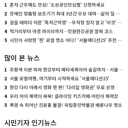
1
혼자 근무해도 안심! '소상공인안심벨' 신청하세요
2
장애인 맞춤형 보조기기 최대 3년간 무상 대여…삶의 질 높인다
3
걸을 때마다 아픈 '족저근막염'…무작정 참지 말고 '이것' 해보세요!
4
먹거리부터 야경 라이브까지…망원한강공원 알짜 코스
5
시민이 사랑한 '찐' 로컬 명소 어디? '서울에디션25' 추천 코스
많이 본 뉴스
1
주황색 리본 따라 한강부터 메타세쿼이아 숲길까지…서울둘레길 15코스
2
서울 로컬여행, 여기부터 시작하세요 '서울에디션25'
3
한강 다리 아래서 영화 한 편! '다리밑 영화관' 무료 상영
4
우리 아이 체력이 쑥쑥! 클라이밍 키즈카페·어린이 체력장
5
폭염 속 피어난 진분홍 물결! 국립중앙박물관 배롱나무 명소
시민기자 인기뉴스