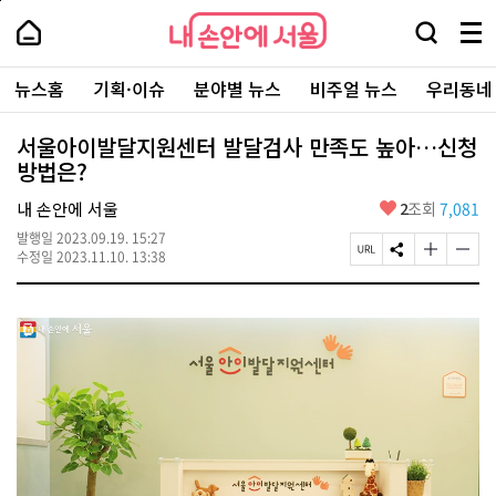
본
페
내
문
이
내
손
검
메
바
지
손
안
색
뉴
로
상
안
주
에
창
전
가
단
에
뉴스홈
기획·이슈
분야별 뉴스
비주얼 뉴스
우리동네
요
서
열
체
기
으
서
서
울
기
보
로
울
비
기
이
-
서울아이발달지원센터 발달검사 만족도 높아…신청
스
동
서
방법은?
바
울
로
시
가
좋
내 손안에 서울
2
조회
7,081
대
기
아
표
발행일
2023.09.19. 15:27
요
소
페
S
글
글
수정일
2023.11.10. 13:38
통
이
N
자
자
포
지
S
크
크
털
U
공
기
기
R
유
크
작
L
하
게
게
복
기
변
변
사
경
경
하
하
기
기