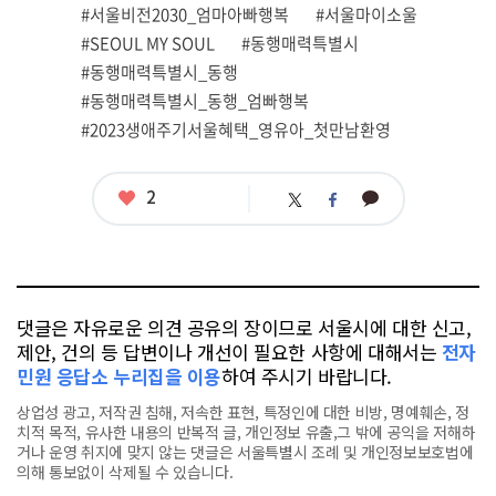
련
#서울비전2030_엄마아빠행복
#서울마이소울
태
그
#SEOUL MY SOUL
#동행매력특별시
#동행매력특별시_동행
#동행매력특별시_동행_엄빠행복
#2023생애주기서울혜택_영유아_첫만남환영
좋
2
카
트
페
아
카
위
이
요
오
터
스
톡
북
댓글은 자유로운 의견 공유의 장이므로 서울시에 대한 신고,
제안, 건의 등 답변이나 개선이 필요한 사항에 대해서는
전자
민원 응답소 누리집을 이용
하여 주시기 바랍니다.
상업성 광고, 저작권 침해, 저속한 표현, 특정인에 대한 비방, 명예훼손, 정
치적 목적, 유사한 내용의 반복적 글, 개인정보 유출,그 밖에 공익을 저해하
거나 운영 취지에 맞지 않는 댓글은 서울특별시 조례 및 개인정보보호법에
의해 통보없이 삭제될 수 있습니다.