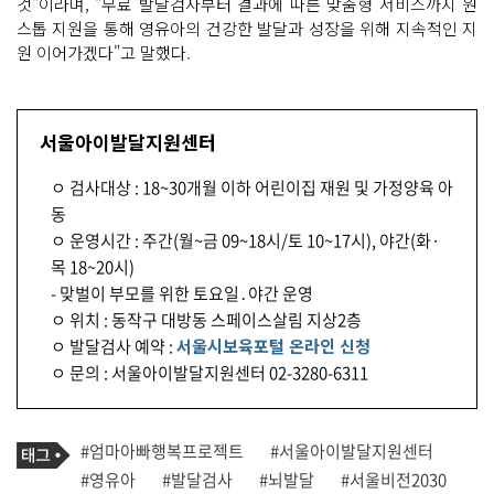
것"이라며, "무료 발달검사부터 결과에 따른 맞춤형 서비스까지 원
스톱 지원을 통해 영유아의 건강한 발달과 성장을 위해 지속적인 지
원 이어가겠다"고 말했다.
서울아이발달지원센터
ㅇ 검사대상 : 18~30개월 이하 어린이집 재원 및 가정양육 아
동
ㅇ 운영시간 : 주간(월~금 09~18시/토 10~17시), 야간(화·
목 18~20시)
- 맞벌이 부모를 위한 토요일․야간 운영
ㅇ 위치 : 동작구 대방동 스페이스살림 지상2층
ㅇ 발달검사 예약 :
서울시보육포털 온라인 신청
ㅇ 문의 : 서울아이발달지원센터 02-3280-6311
기
태
#엄마아빠행복프로젝트
#서울아이발달지원센터
사
그
관
#영유아
#발달검사
#뇌발달
#서울비전2030