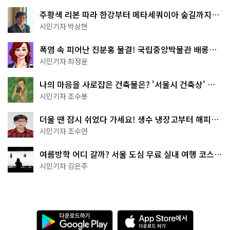
주황색 리본 따라 한강부터 메타세쿼이아 숲길까지…
서울둘레길 15코스
시민기자 박상현
폭염 속 피어난 진분홍 물결! 국립중앙박물관 배롱나
무 명소
시민기자 최정윤
나의 마음을 사로잡은 건축물은? '서울시 건축상' 수
상작 공개!
시민기자 조수봉
더울 땐 잠시 쉬었다 가세요! 생수 냉장고부터 해피소
·무더위쉼터까지
시민기자 조수연
여름방학 어디 갈까? 서울 도심 무료 실내 여행 코스
추천
시민기자 김은주
다
A
운
p