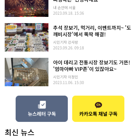
내 손안에 서울
2023.09.18. 15:36
추석 장보기, 먹거리, 이벤트까지~ '도
깨비시장'에서 뚝딱 해결!
시민기자 강사랑
2023.09.26. 09:18
아이 데리고 전통시장 장보기도 거뜬!
'엄마아빠 VIP존'이 있잖아요~
시민기자 이정민
2023.11.06. 15:30
최신 뉴스