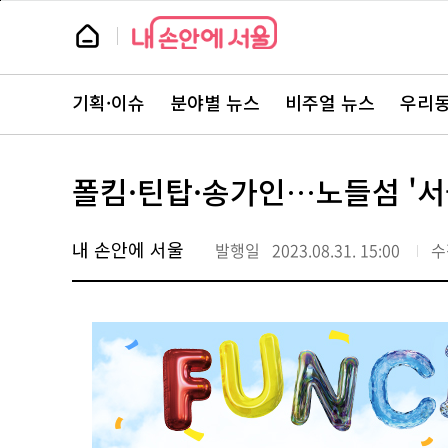
본
페
문
이
뉴
바
지
스
로
상
룸
가
단
뉴
기
으
스
로
기획·이슈
분야별 뉴스
비주얼 뉴스
우리동
주
이
요
동
서
비
스
폴킴·틴탑·송가인…노들섬 '
바
로
가
기
내 손안에 서울
발행일
2023.08.31. 15:00
수