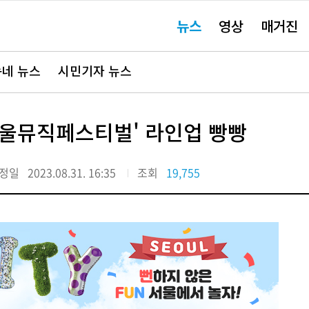
주
뉴스
영상
매거진
요
서
비
스
바
네 뉴스
시민기자 뉴스
로
가
기"
서울뮤직페스티벌' 라인업 빵빵
정일
2023.08.31. 16:35
조회
19,755