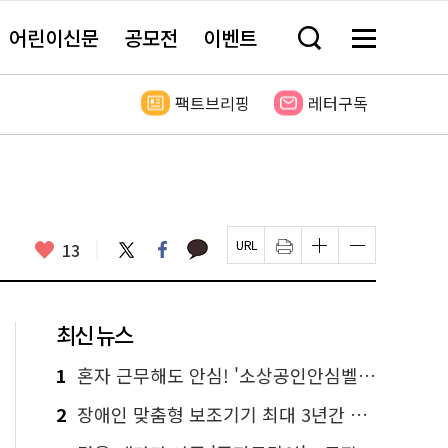
어린이신문
공모전
이벤트
검
메
색
뉴
창
전
열
체
팩트브리핑
레터구독
기
보
기
카
좋
트
페
13
페
인
글
글
카
위
이
아
이
쇄
자
자
오
터
스
요
지
하
크
크
톡
북
U
기
기
기
R
새
크
작
L
창
게
게
최신 뉴스
복
열
변
변
사
림
경
경
하
하
1
혼자 근무해도 안심! '소상공인안심벨' 신청하세요
기
기
2
장애인 맞춤형 보조기기 최대 3년간 무상 대여…삶의 질 높인다