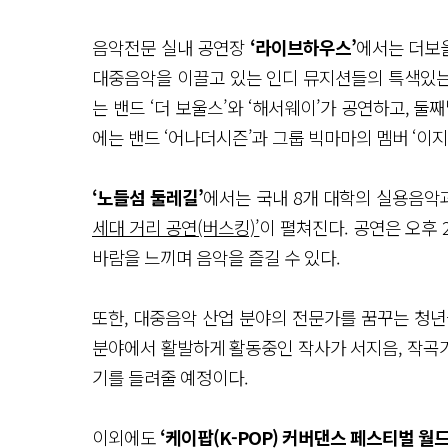
음악전문 실내 공연장
‘라이브하우스’
에서는 더보울
대중음악을 이끌고 있는 인디 뮤지션들의 특색있는 합
는 밴드 ‘더 보울스’와 ‘해서웨이’가 공연하고, 둘째날(9
에는 밴드 ‘어나더시즌’과 그룹 빅마마의 멤버 ‘이지
‘노들섬 둘레길’
에서는 국내 8개 대학의 실용음악
세대 거리 공연(버스킹)’
이 펼쳐진다. 공연은 오후
바람을 느끼며 음악을 즐길 수 있다.
또한, 대중음악 산업 분야의 전문가를 꿈꾸는 청
분야에서 활발하게 활동중인 작사가 서지음, 작곡가
기를 들려줄 예정이다.
이외에도
‘케이팝(K-POP) 커버댄스 페스티벌 월