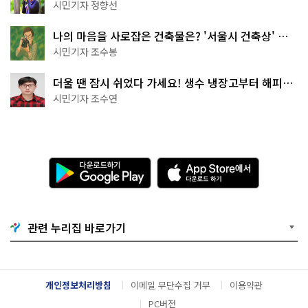
나볼까
시민기자 정향선
나의 마음을 사로잡은 건축물은? '서울시 건축상' 수
상작 공개!
시민기자 조수봉
더울 땐 잠시 쉬었다 가세요! 생수 냉장고부터 해피소
·무더위쉼터까지
시민기자 조수연
다
A
운
p
로
p
드
S
하
t
기
o
관련 누리집 바로가기
G
r
o
e
o
에
g
서
l
다
개인정보처리방침
이메일 무단수집 거부
이용약관
e
운
P
로
PC버전