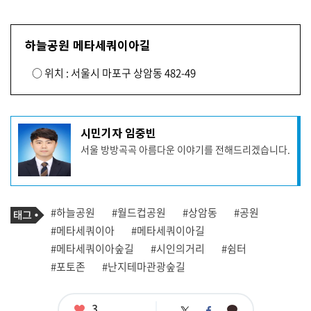
하늘공원 메타세쿼이아길
○ 위치 : 서울시 마포구 상암동 482-49
기
시민기자 임중빈
사
서울 방방곡곡 아름다운 이야기를 전해드리겠습니다.
작
성
자
프
로
기
필
태
#하늘공원
#월드컵공원
#상암동
#공원
사
그
관
#메타세쿼이아
#메타세쿼이아길
련
#메타세쿼이아숲길
#시인의거리
#쉼터
태
그
#포토존
#난지테마관광숲길
좋
3
카