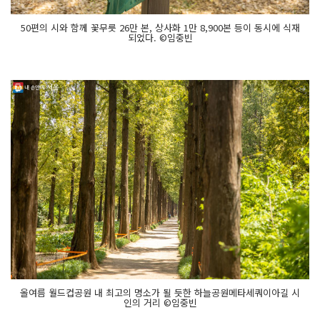
50편의 시와 함께 꽃무릇 26만 본, 상사화 1만 8,900본 등이 동시에 식재
되었다. ©임중빈
올여름 월드컵공원 내 최고의 명소가 될 듯한 하늘공원메타세쿼이아길 시
인의 거리 ©임중빈