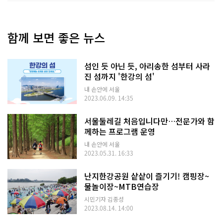
함께 보면 좋은 뉴스
섬인 듯 아닌 듯, 아리송한 섬부터 사라
진 섬까지 '한강의 섬'
내 손안에 서울
2023.06.09. 14:35
서울둘레길 처음입니다만…전문가와 함
께하는 프로그램 운영
내 손안에 서울
2023.05.31. 16:33
난지한강공원 샅샅이 즐기기! 캠핑장~
물놀이장~MTB연습장
시민기자 김종성
2023.08.14. 14:00