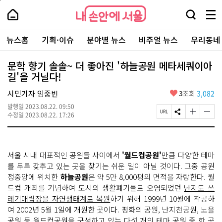
본
페
내
문
이
내
손
검
메
바
지
손
안
색
뉴
로
상
안
주
에
창
전
가
단
에
뉴스홈
기획·이슈
분야별 뉴스
비주얼 뉴스
우리동네
요
서
열
체
기
으
서
서
울
기
보
로
울
비
기
이
-
문학 향기 솔솔~ 더 좋아진 '하늘공원 메타세쿼이아
스
동
서
길'을 거닐다!
바
울
로
시
가
좋
시민기자 임중빈
3
조회
3,082
대
기
아
표
발행일
2023.08.22. 09:50
요
소
페
S
글
글
수정일
2023.08.22. 17:26
통
이
N
자
자
포
지
S
크
크
털
U
공
기
기
R
유
크
작
서울 시내 대표적인 공원들 사이에서
'월드컵공원'
만큼 다양한 테마
L
하
게
게
복
기
변
변
를 두루 갖추고 있는 곳을 찾기는 쉬운 일이 아닐 것이다. 그중 공원
사
경
경
정중앙에 위치한
하늘공원
은 약 5만 8,000평의 면적을 자랑한다. 월
하
하
드컵 개최를 기념하여 도시의 생활폐기물로 오염되었던
난지도 쓰
기
기
레기매립장을 자연생태계로 복원
하기 위해 1999년 10월에 착공하
여 2002년 5월 1일에 개원한 곳이다. 평화의 공원, 난지천공원, 노을
공원 등 월드컵공원을 구성하고 있는 다섯 개의 테마 공원 중 한 곳