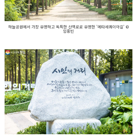
하늘공원에서 가장 유명하고 독특한 산책로로 유명한 '메타세쿼이아길' ©
임중빈