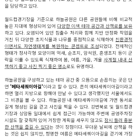
을 담당하고 있다.
월드컵경기장을 기준으로 하늘공원은 다른 공원들에 비해 비교적
높은 지대에 형성되어 있어
다양한 이색 테마 공간과 산책로를 보유
하고 있다. 오염되어 있던 침출수 처리와 함께 지반 안정화 작업을
거친 뒤 다양한 초지식물과 나무를 중점적으로 식재하여
친환경적
이면서도 자연생태계를 복원하는 콘셉트로 조성
되었다. 전체적인
형태가 정사각형 모양이며 억새, 순초지, 암석원, 혼생초지 등이 군
락을 이룰 수 있도록 식재하여 봄, 여름, 가을, 겨울
사계절 내내 산
책하기 좋고 사진 찍기 좋은 명소
로도 유명하다.
하늘공원을 구성하고 있는 테마 공간 중 으뜸으로 손꼽히는 곳은 단
연
'메타세쿼이아길'
이라고 할 수 있다. 흔히 메타세쿼이아길이라고
하면 멀리 지방으로 향해야 만날 수 있다고 생각했지만 서울에서도
그 비경을 볼 수 있다. 하늘공원 내 메타세쿼이아길에 가면 동서로
길게 형성된 길을 걷고 사진을 찍을 수 있다. 강변북로 및 월드컵경
기장과 상암동 일대에서 쉽게 접근이 가능하며 주변에 공영주차장
시설도 잘 갖춰져 있어 거창한 계획을 세우지 않고도
잠시 들러 충분
한 산책을 즐길 수 있다
는 것이 장점이다. 무더운 날씨에 산책을 하
는 것은 쉽지 않지만, 청명한 여름은 메타세쿼이아길을 걷기에 가장