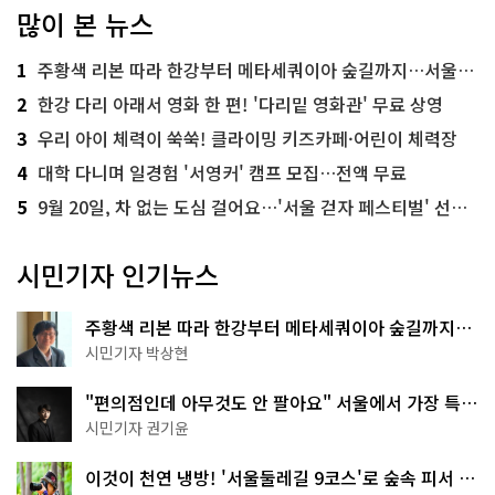
많이 본 뉴스
1
주황색 리본 따라 한강부터 메타세쿼이아 숲길까지…서울둘레길 15코스
2
한강 다리 아래서 영화 한 편! '다리밑 영화관' 무료 상영
3
우리 아이 체력이 쑥쑥! 클라이밍 키즈카페·어린이 체력장
4
대학 다니며 일경험 '서영커' 캠프 모집…전액 무료
5
9월 20일, 차 없는 도심 걸어요…'서울 걷자 페스티벌' 선착순 5천명
시민기자 인기뉴스
주황색 리본 따라 한강부터 메타세쿼이아 숲길까지…
서울둘레길 15코스
시민기자 박상현
"편의점인데 아무것도 안 팔아요" 서울에서 가장 특별
한 편의점의 정체
시민기자 권기윤
이것이 천연 냉방! '서울둘레길 9코스'로 숲속 피서 떠