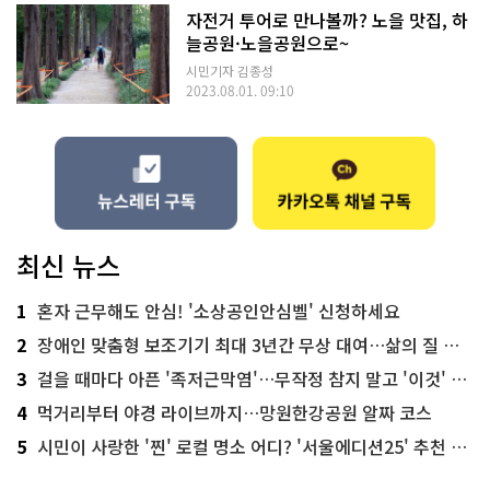
자전거 투어로 만나볼까? 노을 맛집, 하
늘공원·노을공원으로~
시민기자 김종성
2023.08.01. 09:10
최신 뉴스
1
혼자 근무해도 안심! '소상공인안심벨' 신청하세요
2
장애인 맞춤형 보조기기 최대 3년간 무상 대여…삶의 질 높인다
3
걸을 때마다 아픈 '족저근막염'…무작정 참지 말고 '이것' 해보세요!
4
먹거리부터 야경 라이브까지…망원한강공원 알짜 코스
5
시민이 사랑한 '찐' 로컬 명소 어디? '서울에디션25' 추천 코스