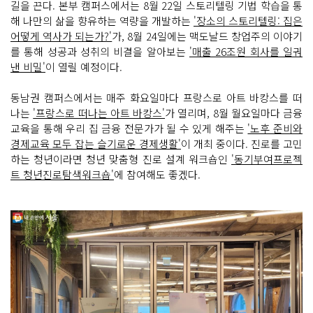
길을 끈다. 본부 캠퍼스에서는 8월 22일 스토리텔링 기법 학습을 통
해 나만의 삶을 향유하는 역량을 개발하는
'장소의 스토리텔링: 집은
어떻게 역사가 되는가?'
가, 8월 24일에는 맥도날드 창업주의 이야기
를 통해 성공과 성취의 비결을 알아보는
'매출 26조원 회사를 일궈
낸 비밀'
이 열릴 예정이다.
동남권 캠퍼스에서는 매주 화요일마다 프랑스로 아트 바캉스를 떠
나는
'프랑스로 떠나는 아트 바캉스'
가 열리며, 8월 월요일마다 금융
교육을 통해 우리 집 금융 전문가가 될 수 있게 해주는
'노후 준비와
경제교육 모두 잡는 슬기로운 경제생활'
이 개최 중이다. 진로를 고민
하는 청년이라면 청년 맞춤형 진로 설계 워크숍인
'동기부여프로젝
트 청년진로탐색워크숍'
에 참여해도 좋겠다.