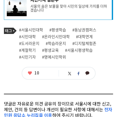
사
서울의 숨은 보물을 찾아 시민의 일상에 가치를 더하
작
겠습니다
성
자
프
로
기
필
태
#서울시민대학
#평생학습
#동남권캠퍼스
사
그
관
#시민대학
#온라인시민대학
#대학연계
련
#도서라운지
#학습라운지
#디지털체험존
태
그
#계절학기
#평생교육
#서울시평생학습
#시민기자
#명예시민학위
좋
10
카
트
페
아
카
위
이
요
오
터
스
톡
북
댓글은 자유로운 의견 공유의 장이므로 서울시에 대한 신고,
제안, 건의 등 답변이나 개선이 필요한 사항에 대해서는
전자
민원 응답소 누리집을 이용
하여 주시기 바랍니다.