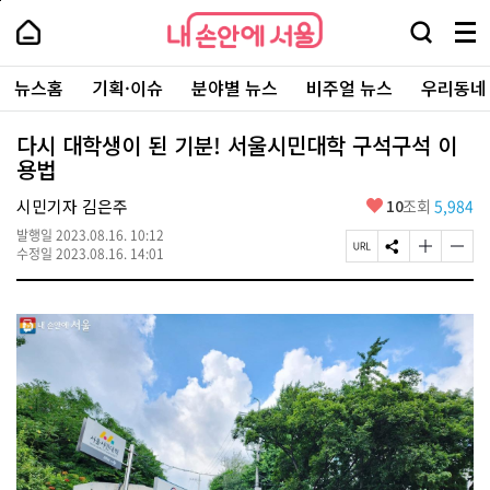
본
페
내
문
이
내
손
검
메
바
지
손
안
색
뉴
로
상
안
주
에
창
전
가
단
에
뉴스홈
기획·이슈
분야별 뉴스
비주얼 뉴스
우리동네
요
서
열
체
기
으
서
서
울
기
보
로
울
비
기
이
-
다시 대학생이 된 기분! 서울시민대학 구석구석 이
스
동
서
용법
바
울
로
시
가
좋
시민기자 김은주
10
조회
5,984
대
기
아
표
발행일
2023.08.16. 10:12
요
소
페
S
글
글
수정일
2023.08.16. 14:01
통
이
N
자
자
포
지
S
크
크
털
U
공
기
기
R
유
크
작
L
하
게
게
복
기
변
변
사
경
경
하
하
기
기