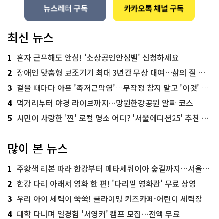
최신 뉴스
1
혼자 근무해도 안심! '소상공인안심벨' 신청하세요
2
장애인 맞춤형 보조기기 최대 3년간 무상 대여…삶의 질 높인다
3
걸을 때마다 아픈 '족저근막염'…무작정 참지 말고 '이것' 해보세요!
4
먹거리부터 야경 라이브까지…망원한강공원 알짜 코스
5
시민이 사랑한 '찐' 로컬 명소 어디? '서울에디션25' 추천 코스
많이 본 뉴스
1
주황색 리본 따라 한강부터 메타세쿼이아 숲길까지…서울둘레길 15코스
2
한강 다리 아래서 영화 한 편! '다리밑 영화관' 무료 상영
3
우리 아이 체력이 쑥쑥! 클라이밍 키즈카페·어린이 체력장
4
대학 다니며 일경험 '서영커' 캠프 모집…전액 무료