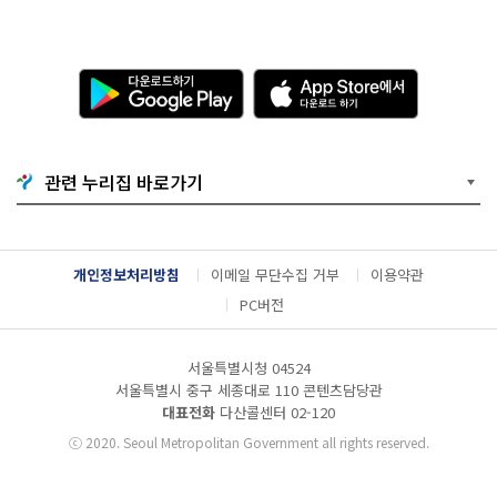
다
A
운
p
로
p
드
S
하
t
기
o
관련 누리집 바로가기
G
r
o
e
o
에
g
서
l
다
개인정보처리방침
이메일 무단수집 거부
이용약관
e
운
P
로
PC버전
l
드
a
하
y
기
서울특별시청 04524
서울특별시 중구 세종대로 110 콘텐츠담당관
대표전화
다산콜센터
02-120
ⓒ
2020. Seoul Metropolitan Government all rights reserved.