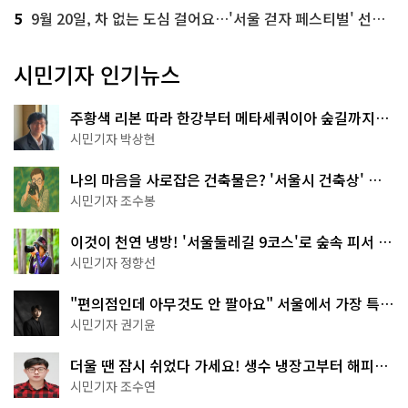
5
9월 20일, 차 없는 도심 걸어요…'서울 걷자 페스티벌' 선착순 5천명
시민기자 인기뉴스
주황색 리본 따라 한강부터 메타세쿼이아 숲길까지…
서울둘레길 15코스
시민기자 박상현
나의 마음을 사로잡은 건축물은? '서울시 건축상' 수
상작 공개!
시민기자 조수봉
이것이 천연 냉방! '서울둘레길 9코스'로 숲속 피서 떠
나볼까
시민기자 정향선
"편의점인데 아무것도 안 팔아요" 서울에서 가장 특별
한 편의점의 정체
시민기자 권기윤
더울 땐 잠시 쉬었다 가세요! 생수 냉장고부터 해피소
·무더위쉼터까지
시민기자 조수연