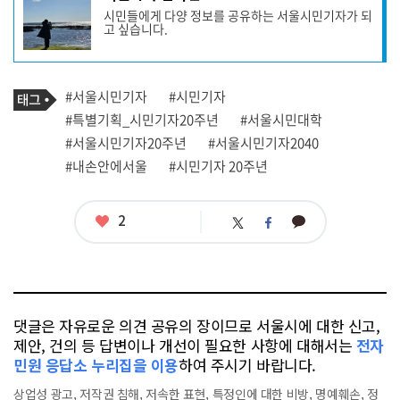
사
시민들에게 다양 정보를 공유하는 서울시민기자가 되
작
고 싶습니다.
성
자
프
로
기
필
태
#서울시민기자
#시민기자
사
그
관
#특별기획_시민기자20주년
#서울시민대학
련
#서울시민기자20주년
#서울시민기자2040
태
그
#내손안에서울
#시민기자 20주년
좋
2
카
트
페
아
카
위
이
요
오
터
스
톡
북
댓글은 자유로운 의견 공유의 장이므로 서울시에 대한 신고,
제안, 건의 등 답변이나 개선이 필요한 사항에 대해서는
전자
민원 응답소 누리집을 이용
하여 주시기 바랍니다.
상업성 광고, 저작권 침해, 저속한 표현, 특정인에 대한 비방, 명예훼손, 정