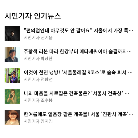
시민기자 인기뉴스
"편의점인데 아무것도 안 팔아요" 서울에서 가장 특별
한 편의점의 정체
시민기자 권기윤
주황색 리본 따라 한강부터 메타세쿼이아 숲길까지…
서울둘레길 15코스
시민기자 박상현
이것이 천연 냉방! '서울둘레길 9코스'로 숲속 피서 떠
나볼까
시민기자 정향선
나의 마음을 사로잡은 건축물은? '서울시 건축상' 수
상작 공개!
시민기자 조수봉
한여름에도 얼음장 같은 계곡물! 서울 '진관사 계곡'이
천국이네~
시민기자 양지영