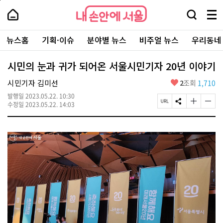
본
페
내
문
이
내
손
검
메
바
지
손
안
색
뉴
로
상
안
주
에
창
전
가
단
에
뉴스홈
기획·이슈
분야별 뉴스
비주얼 뉴스
우리동네
요
서
열
체
기
으
서
서
울
기
보
로
울
비
기
이
-
시민의 눈과 귀가 되어온 서울시민기자 20년 이야기
스
동
서
바
울
좋
시민기자 김미선
2
조회
1,710
로
시
아
가
대
발행일
2023.05.22. 10:30
요
기
페
S
글
글
표
수정일
2023.05.22. 14:03
이
N
자
자
소
지
S
크
크
통
U
공
기
기
포
R
유
크
작
털
L
하
게
게
복
기
변
변
사
경
경
하
하
기
기