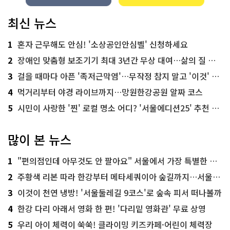
최신 뉴스
1
혼자 근무해도 안심! '소상공인안심벨' 신청하세요
2
장애인 맞춤형 보조기기 최대 3년간 무상 대여…삶의 질 높인다
3
걸을 때마다 아픈 '족저근막염'…무작정 참지 말고 '이것' 해보세요!
4
먹거리부터 야경 라이브까지…망원한강공원 알짜 코스
5
시민이 사랑한 '찐' 로컬 명소 어디? '서울에디션25' 추천 코스
많이 본 뉴스
1
"편의점인데 아무것도 안 팔아요" 서울에서 가장 특별한 편의점의 정체
2
주황색 리본 따라 한강부터 메타세쿼이아 숲길까지…서울둘레길 15코스
3
이것이 천연 냉방! '서울둘레길 9코스'로 숲속 피서 떠나볼까
4
한강 다리 아래서 영화 한 편! '다리밑 영화관' 무료 상영
5
우리 아이 체력이 쑥쑥! 클라이밍 키즈카페·어린이 체력장