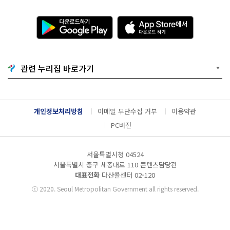
다
A
운
p
로
p
드
S
하
t
기
o
관련 누리집 바로가기
G
r
o
e
o
에
g
서
l
다
개인정보처리방침
이메일 무단수집 거부
이용약관
e
운
P
로
PC버전
l
드
a
하
y
기
서울특별시청 04524
서울특별시 중구 세종대로 110 콘텐츠담당관
대표전화
다산콜센터
02-120
ⓒ
2020. Seoul Metropolitan Government all rights reserved.