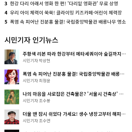
3
한강 다리 아래서 영화 한 편! '다리밑 영화관' 무료 상영
4
우리 아이 체력이 쑥쑥! 클라이밍 키즈카페·어린이 체력장
5
폭염 속 피어난 진분홍 물결! 국립중앙박물관 배롱나무 명소
시민기자 인기뉴스
주황색 리본 따라 한강부터 메타세쿼이아 숲길까지…
서울둘레길 15코스
시민기자 박상현
폭염 속 피어난 진분홍 물결! 국립중앙박물관 배롱나
무 명소
시민기자 최정윤
나의 마음을 사로잡은 건축물은? '서울시 건축상' 수
상작 공개!
시민기자 조수봉
더울 땐 잠시 쉬었다 가세요! 생수 냉장고부터 해피소
·무더위쉼터까지
시민기자 조수연