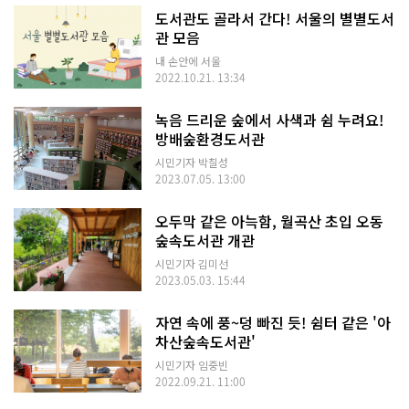
도서관도 골라서 간다! 서울의 별별도서
관 모음
내 손안에 서울
2022.10.21. 13:34
녹음 드리운 숲에서 사색과 쉼 누려요!
방배숲환경도서관
시민기자 박칠성
2023.07.05. 13:00
오두막 같은 아늑함, 월곡산 초입 오동
숲속도서관 개관
시민기자 김미선
2023.05.03. 15:44
자연 속에 풍~덩 빠진 듯! 쉼터 같은 '아
차산숲속도서관'
시민기자 임중빈
2022.09.21. 11:00