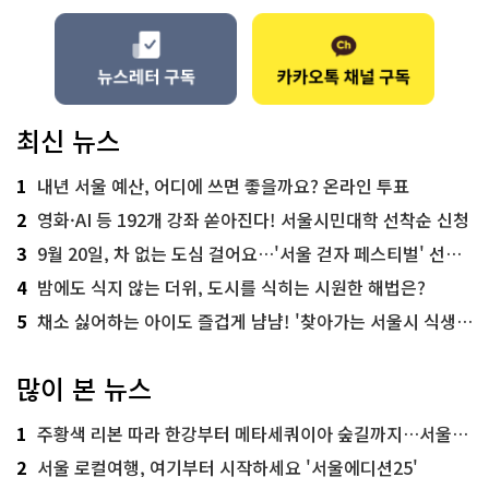
최신 뉴스
1
내년 서울 예산, 어디에 쓰면 좋을까요? 온라인 투표
2
영화·AI 등 192개 강좌 쏟아진다! 서울시민대학 선착순 신청
3
9월 20일, 차 없는 도심 걸어요…'서울 걷자 페스티벌' 선착순 5천명
4
밤에도 식지 않는 더위, 도시를 식히는 시원한 해법은?
5
채소 싫어하는 아이도 즐겁게 냠냠! '찾아가는 서울시 식생활 교육' 현장
많이 본 뉴스
1
주황색 리본 따라 한강부터 메타세쿼이아 숲길까지…서울둘레길 15코스
2
서울 로컬여행, 여기부터 시작하세요 '서울에디션25'