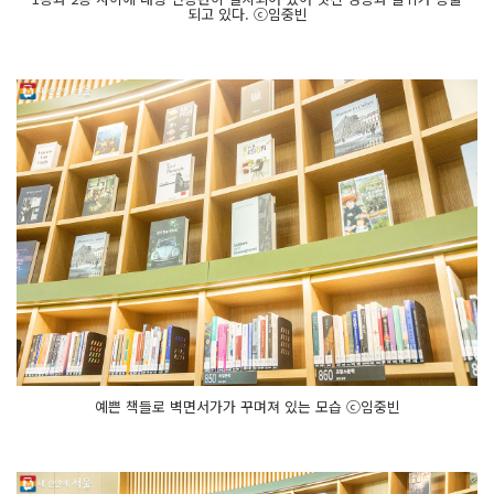
되고 있다. ⓒ임중빈
예쁜 책들로 벽면서가가 꾸며져 있는 모습 ⓒ임중빈