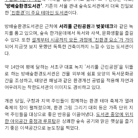
'방배숲환경도서관'
. 기존의 서울 관내 숲속도서관에서 더욱 진일보
한
'친환경'이 주요 테마인 도서관
이다.
방배숲환경도서관은 근처에
서리풀 근린공원
과
벚꽃데크
와 같은 녹
지를 품고 있으며, 숲속 한가운데에서 독서와 사색, 문화생활을 즐길
수 있다. 또한
설계부터 시공까지 모든 과정에 '친환경 요소'가 가미
되어 지금껏 보지 못했던 독특한 건축미까지 느낄 수 있는 도서관이
다.
약 14만여 평에 달하는 서초구 대표 녹지 '서리풀 근린공원'을 뒤뜰
로 하는 방배숲환경도서관은 건물 외부에 쉼표 모양의 독서문화공
간을 조성하고, 태양관 패널과 같은 환경개선 공법을 적용해 자연과
어우러지는 착한도서관의 이미지도 겸비하고 있다.
개관 당일, 구청과 지역 주민들이 함께하는 환경 테마 축제가 열려
축제의 장이 펼쳐졌으며, 환경 그림 그리기 대회 등은 가족 단위 지
역 주민들을 대상으로 좋은 반응을 이끌어냈다.
도서관 중앙에 위치
한 야외공간 중정과 루프탑
은 상쾌한 숲속 공기와 맑은 햇살을 즐기
기 좋은 이색공간으로 눈도장을 찍었다.