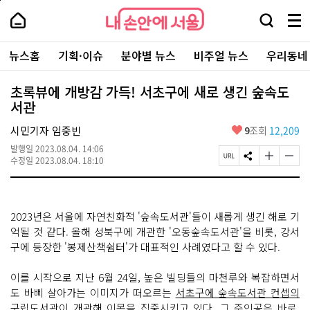
본
페
내
문
이
내
손
검
메
바
지
손
안
색
뉴
로
상
안
주
에
창
전
가
단
에
뉴스홈
기획·이슈
분야별 뉴스
비주얼 뉴스
우리동네
요
서
열
체
기
으
서
서
울
기
보
로
울
비
기
이
-
초록뷰에 개방감 가득! 서초구에 새로 생긴 숲속도
스
동
서
서관
바
울
로
시
가
좋
시민기자 임중빈
9
조회
12,209
대
기
아
표
발행일
2023.08.04. 14:06
요
소
페
S
글
글
수정일
2023.08.04. 18:10
통
이
N
자
자
포
지
S
크
크
털
U
공
기
기
R
유
크
작
2023년은 서울에 자연친화적 '숲속도서관'들이 새롭게 생긴 해로 기
L
하
게
게
복
기
변
변
억될 것 같다. 올해 성북구에 개관한 '오동숲속도서관'을 비롯, 강서
사
경
경
구에 등장한 '봉제산책쉼터'가 대표적인 사례였다고 할 수 있다.
하
하
기
기
이를 시작으로 지난 6월 24일, 높은 빌딩들의 마천루와 복잡하면서
도 바삐 살아가는 이미지가 떠오르는
서초구에 숲속도서관 컨셉의
구립도서관이 개관
해 이목을 집중시키고 있다. 그 주인공은 바로,