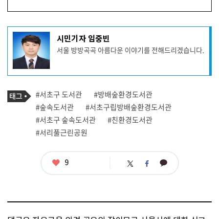
기
시민기자 임중빈
사
서울 방방곡곡 아름다운 이야기를 전해드리겠습니다.
작
성
자
프
로
기
필
태
#서초구 도서관
#방배숲환경도서관
사
그
관
#숲속도서관
#서초구립방배숲환경도서관
련
#서초구 숲속도서관
#친환경도서관
태
그
#서리풀근린공원
좋
9
카
트
페
아
카
위
이
요
오
터
스
톡
북