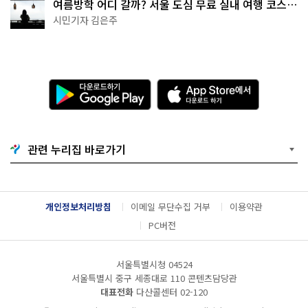
여름방학 어디 갈까? 서울 도심 무료 실내 여행 코스
추천
시민기자 김은주
다
A
운
p
로
p
드
S
하
t
기
o
관련 누리집 바로가기
G
r
o
e
o
에
g
서
l
다
개인정보처리방침
이메일 무단수집 거부
이용약관
e
운
P
로
PC버전
l
드
a
하
y
기
서울특별시청 04524
서울특별시 중구 세종대로 110 콘텐츠담당관
대표전화
다산콜센터
02-120