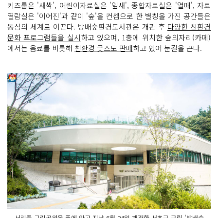
키즈룸은 '새싹', 어린이자료실은 '잎새', 종합자료실은 '열매', 자료
열람실은 '이어진'과 같이 '숲'을 컨셉으로 한 별칭을 가진 공간들은
동심의 세계로 이끈다. 방배숲환경도서관은 개관 후
다양한 친환경
문화 프로그램들을 실시
하고 있으며, 1층에 위치한 숲의자리(카페)
에서는 음료를 비롯해
친환경 굿즈도 판매
하고 있어 눈길을 끈다.
서리풀 근린공원을 품에 안고 지난 6월 24일 개관한 서초구 구립 '방배숲