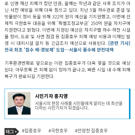
로 인명·재산 피해가 컸던 만큼, 올해는 작년과 같은 사후 조치가 아
닌 사전 예방을 위해 더욱 힘쓰고 있다. 지난 5월 하수관로 준설 및
빗물받이 정비 등을 위해 322억 원의 예산을 기지원했고, 이번에 선
제적 극한호우 대응을 위해 '특별조정교부금' 250억 원을 자치구에
지원한다고 밝혔다. 이번에 지원된 예산은 자치구별 하수·하천 시설
물 정비, 도로 및 사면 점검 등 집중호우 피해 예방 비용과 이재민 발
생 시 대피시설 설치 등 긴급조치 예산으로 사용된다.
[관련 기사]
전국 최초 '침수 예·경보제' 도입…서울시 풍수해 안전대책
기후환경변화로 앞으로는 이런 집중호우가 더욱 잦을 것으로 예상
된다. 아무쪼록 큰 피해 없이 장마가 끝나고, 빠른 시일 내 수해 피해
복구가 완료되길 기원한다.
기
시민기자 홍지영
사
서울시의 현장 사례를 시민들에게 알리는 데 최선을
작
다하는 시민기자가 되겠습니다.
성
자
프
로
기
필
태
#집중호우
#극한호우
#안양천 집중호우
사