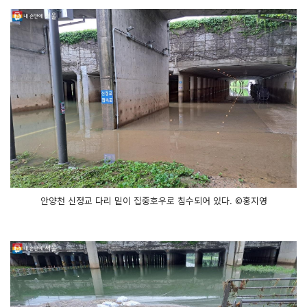
안양천 신정교 다리 밑이 집중호우로 침수되어 있다. ©홍지영