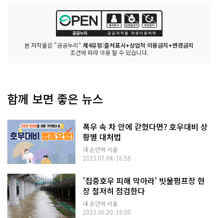
본 저작물은 "공공누리"
제4유형:출처표시+상업적 이용금지+변경금지
조건에 따라 이용 할 수 있습니다.
함께 보면 좋은 뉴스
폭우 속 차 안에 갇혔다면? 호우대비 상
황별 대처법
내 손안에 서울
2023.07.04. 16:58
'집중호우 피해 막아라' 빗물펌프장 현
장 철저히 점검한다
내 손안에 서울
2023.06.20. 16:00