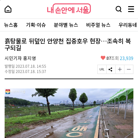
본
페
내
문
이
내
손
검
메
바
지
손
안
색
뉴
로
상
안
주
에
창
전
가
단
에
뉴스홈
기획·이슈
분야별 뉴스
비주얼 뉴스
우리동네
요
서
열
체
기
으
서
서
울
기
보
로
울
비
기
이
-
흙탕물로 뒤덮인 안양천 집중호우 현장…조속히 복
스
동
서
구되길
바
울
로
시
가
좋
시민기자 홍지영
87
조회
23,939
대
기
아
표
발행일
2023.07.18. 14:55
요
소
페
S
글
글
수정일
2023.07.18. 15:37
통
이
N
자
자
포
지
S
크
크
털
U
공
기
기
R
유
크
작
L
하
게
게
복
기
변
변
사
경
경
하
하
기
기