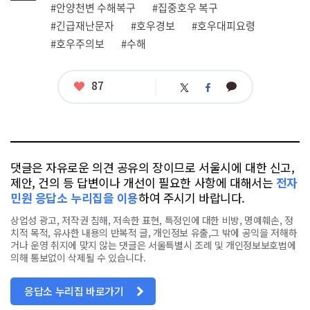
그
관
#안양천변 수해복구
#집중호우 복구
련
#긴급재난문자
#호우경보
#호우대피요령
태
그
#호우주의보
#수해
좋
87
카
트
페
아
카
위
이
요
오
터
스
톡
북
댓글은 자유로운 의견 공유의 장이므로 서울시에 대한 신고,
제안, 건의 등 답변이나 개선이 필요한 사항에 대해서는
전자
민원 응답소 누리집을 이용
하여 주시기 바랍니다.
상업성 광고, 저작권 침해, 저속한 표현, 특정인에 대한 비방, 명예훼손, 정
치적 목적, 유사한 내용의 반복적 글, 개인정보 유출,그 밖에 공익을 저해하
거나 운영 취지에 맞지 않는 댓글은 서울특별시 조례 및 개인정보보호법에
의해 통보없이 삭제될 수 있습니다.
응답소 누리집 바로가기