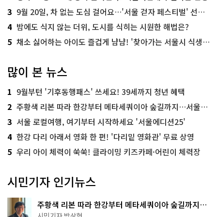
3
9월 20일, 차 없는 도심 걸어요…'서울 걷자 페스티벌' 선착순 5천명
4
밤에도 식지 않는 더위, 도시를 식히는 시원한 해법은?
5
채소 싫어하는 아이도 즐겁게 냠냠! '찾아가는 서울시 식생활 교육' 현장
많이 본 뉴스
1
9월부턴 '기후동행패스' 쓰세요! 39세까지 청년 혜택
2
주황색 리본 따라 한강부터 메타세쿼이아 숲길까지…서울둘레길 15코스
3
서울 로컬여행, 여기부터 시작하세요 '서울에디션25'
4
한강 다리 아래서 영화 한 편! '다리밑 영화관' 무료 상영
5
우리 아이 체력이 쑥쑥! 클라이밍 키즈카페·어린이 체력장
시민기자 인기뉴스
주황색 리본 따라 한강부터 메타세쿼이아 숲길까지…
서울둘레길 15코스
시민기자 박상현