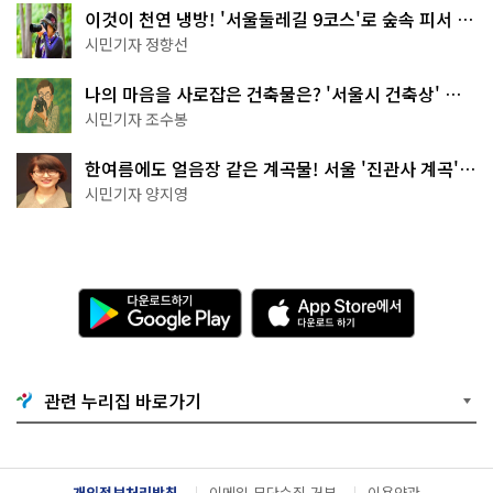
이것이 천연 냉방! '서울둘레길 9코스'로 숲속 피서 떠
나볼까
시민기자 정향선
나의 마음을 사로잡은 건축물은? '서울시 건축상' 수
상작 공개!
시민기자 조수봉
한여름에도 얼음장 같은 계곡물! 서울 '진관사 계곡'이
천국이네~
시민기자 양지영
다
A
운
p
로
p
드
S
하
t
기
o
관련 누리집 바로가기
G
r
o
e
o
에
g
서
l
다
개인정보처리방침
이메일 무단수집 거부
이용약관