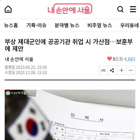
본
페
내
문
이
내
손
검
메
바
지
손
안
색
뉴
로
상
안
주
에
창
전
가
단
에
뉴스홈
기획·이슈
분야별 뉴스
비주얼 뉴스
우리동네
요
서
열
체
기
으
서
서
울
기
보
로
울
비
기
이
-
부상 제대군인에 공공기관 취업 시 가산점…보훈부
스
동
서
에 제안
바
울
로
시
가
좋
내 손안에 서울
5
조회
4,683
대
기
아
표
발행일
2023.06.22. 15:50
요
소
페
S
글
글
수정일
2023.11.08. 15:10
통
이
N
자
자
포
지
S
크
크
털
U
공
기
기
R
유
크
작
L
하
게
게
복
기
변
변
사
경
경
하
하
기
기