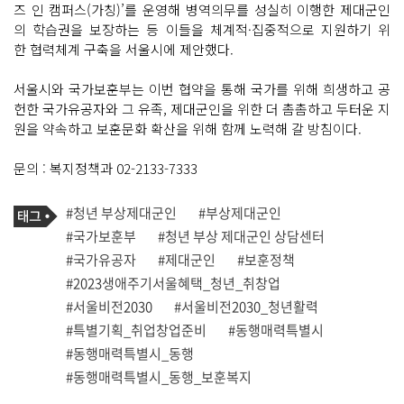
즈 인 캠퍼스(가칭)’를 운영해 병역의무를 성실히 이행한 제대군인
의 학습권을 보장하는 등 이들을 체계적·집중적으로 지원하기 위
한 협력체계 구축을 서울시에 제안했다.
서울시와 국가보훈부는 이번 협약을 통해 국가를 위해 희생하고 공
헌한 국가유공자와 그 유족, 제대군인을 위한 더 촘촘하고 두터운 지
원을 약속하고 보훈문화 확산을 위해 함께 노력해 갈 방침이다.
문의 : 복지정책과 02-2133-7333
기
태
#청년 부상제대군인
#부상제대군인
사
그
관
#국가보훈부
#청년 부상 제대군인 상담센터
련
#국가유공자
#제대군인
#보훈정책
태
그
#2023생애주기서울혜택_청년_취창업
#서울비전2030
#서울비전2030_청년활력
#특별기획_취업창업준비
#동행매력특별시
#동행매력특별시_동행
#동행매력특별시_동행_보훈복지