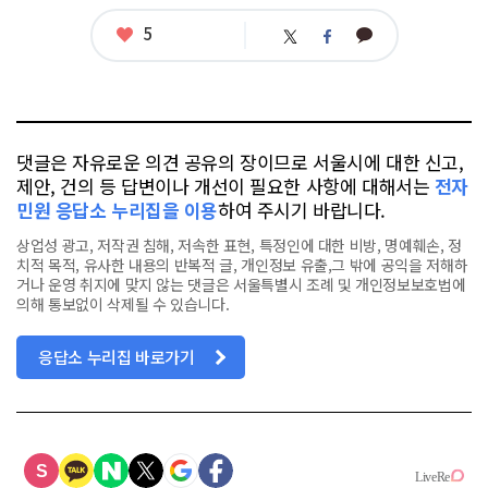
좋
5
카
트
페
아
카
위
이
요
오
터
스
톡
북
댓글은 자유로운 의견 공유의 장이므로 서울시에 대한 신고,
제안, 건의 등 답변이나 개선이 필요한 사항에 대해서는
전자
민원 응답소 누리집을 이용
하여 주시기 바랍니다.
상업성 광고, 저작권 침해, 저속한 표현, 특정인에 대한 비방, 명예훼손, 정
치적 목적, 유사한 내용의 반복적 글, 개인정보 유출,그 밖에 공익을 저해하
거나 운영 취지에 맞지 않는 댓글은 서울특별시 조례 및 개인정보보호법에
의해 통보없이 삭제될 수 있습니다.
응답소 누리집 바로가기