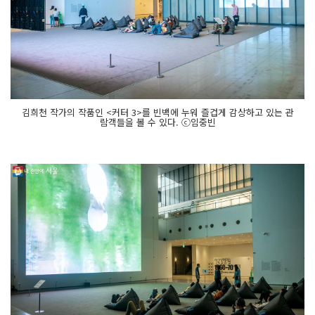
김희천 작가의 작품인 <커터 3>를 빈백에 누워 즐겁게 감상하고 있는 관
람객들을 볼 수 있다. ⓒ임중빈