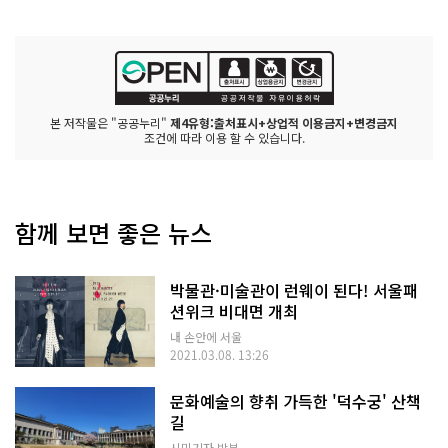
본 저작물은 "공공누리"
제4유형:출처표시+상업적 이용금지+변경금지
조건에 따라 이용 할 수 있습니다.
함께 보면 좋은 뉴스
박물관·미술관이 런웨이 된다! 서울패
션위크 비대면 개최
내 손안에 서울
2021.03.08. 13:26
문화예술의 향취 가득한 '덕수궁' 산책
길
시민기자 박분