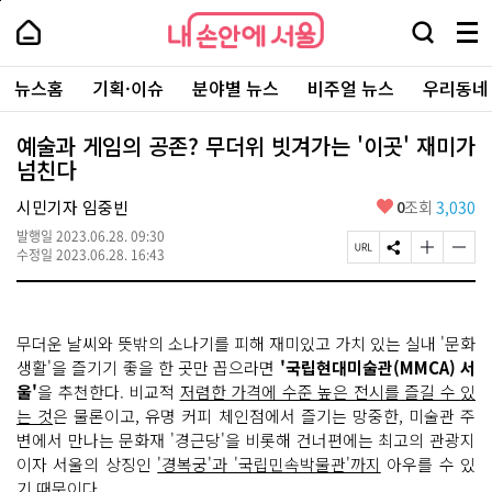
본
페
내
문
이
내
손
검
메
바
지
손
안
색
뉴
로
상
안
주
에
창
전
가
단
에
뉴스홈
기획·이슈
분야별 뉴스
비주얼 뉴스
우리동네
요
서
열
체
기
으
서
서
울
기
보
로
울
비
기
이
-
예술과 게임의 공존? 무더위 빗겨가는 '이곳' 재미가
스
동
서
넘친다
바
울
로
시
가
좋
시민기자 임중빈
0
조회
3,030
대
기
아
표
발행일
2023.06.28. 09:30
요
소
페
S
글
글
수정일
2023.06.28. 16:43
통
이
N
자
자
포
지
S
크
크
털
U
공
기
기
R
유
크
작
무더운 날씨와 뜻밖의 소나기를 피해 재미있고 가치 있는 실내 '문화
L
하
게
게
복
기
변
변
생활'을 즐기기 좋을 한 곳만 꼽으라면
'국립현대미술관(MMCA) 서
사
경
경
울'
을 추천한다. 비교적
저렴한 가격에 수준 높은 전시를 즐길 수 있
하
하
는 것
은 물론이고, 유명 커피 체인점에서 즐기는 망중한, 미술관 주
기
기
변에서 만나는 문화재 '경근당'을 비롯해 건너편에는 최고의 관광지
이자 서울의 상징인
'경복궁'과 '국립민속박물관'까지
아우를 수 있
기 때문이다.