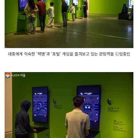
대중에게 익숙한 '팩맨'과 '포털' 게임을 즐겨보고 있는 관람객들 ⓒ임중빈