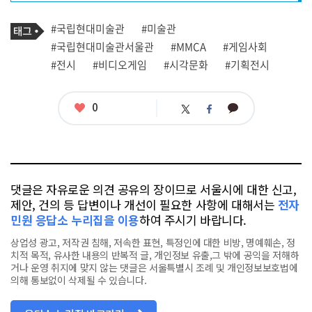
프
로
기
필
태
#국립현대미술관
#미술관
사
그
관
#국립현대미술관서울관
#MMCA
#게임사회
련
#전시
#비디오게임
#시각문화
#기획전시
태
그
좋
0
카
트
페
아
카
위
이
요
오
터
스
톡
북
댓글은 자유로운 의견 공유의 장이므로 서울시에 대한 신고,
제안, 건의 등 답변이나 개선이 필요한 사항에 대해서는
전자
민원 응답소 누리집을 이용
하여 주시기 바랍니다.
상업성 광고, 저작권 침해, 저속한 표현, 특정인에 대한 비방, 명예훼손, 정
치적 목적, 유사한 내용의 반복적 글, 개인정보 유출,그 밖에 공익을 저해하
거나 운영 취지에 맞지 않는 댓글은 서울특별시 조례 및 개인정보보호법에
의해 통보없이 삭제될 수 있습니다.