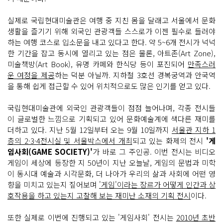
실제로 국립현대미술관은 여행 중 지친 몸을 달래고 서울에서 문화
생활을 즐기기 위해 외국인 관광객들 스스로가 이젠 필수로 들러야
하는 여행 코스로 입소문을 내고 있다고 한다. 약 5~6개 전시가 넉넉
한 기간을 잡고 동시에 열리고 있는 점은 물론, 아트존(Art Zone),
미술책방(Art Book), 유명 카페와 한식당 등이 포진되어
만족스러
운 여정을 제공
하는 덕분 아닐까. 지하철 3호선 경복궁역과 안국역
을 통해 쉽게 접근할 수 있어 위치적으로도 많은 인기를 얻고 있다.
국립현대미술관에 외국인 관광객들이 점점 늘어나며, 각종 전시들
이 글로벌한 느낌으로 기획되고 있어 문화예술계에 색다른 재미를
더하고 있다. 지난 5월 12일부터 오는 9월 10일까지
서울관 지하 1
층의 2·3·4전시실 및 서울박스에서 개최
되고 있는 화제의 전시
'게
임사회(GAME SOCIETY)'
가 바로 그 주인공. 이번 전시는 비디오
게임이 세상에 등장한 지 50년이 지난 오늘날, 게임의 문법과 미학
이 동시대 예술과 시각문화, 더 나아가 우리의 삶과 사회에 어떤 영
향을 미치고 있는지 짚어보며
'게임'이라는 장르가 어떻게 인간과 상
호작용을 하고 있는지 고찰해 보는 재미난 소재의 기획 전시
이다.
또한 실제로 이번에 진행되고 있는 '게임사회' 전시는
2010년 초반