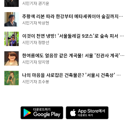
한 편의점의 정체
시민기자 권기윤
주황색 리본 따라 한강부터 메타세쿼이아 숲길까지…
서울둘레길 15코스
시민기자 박상현
이것이 천연 냉방! '서울둘레길 9코스'로 숲속 피서 떠
나볼까
시민기자 정향선
한여름에도 얼음장 같은 계곡물! 서울 '진관사 계곡'이
천국이네~
시민기자 양지영
나의 마음을 사로잡은 건축물은? '서울시 건축상' 수
상작 공개!
시민기자 조수봉
다
A
운
p
로
p
드
S
하
t