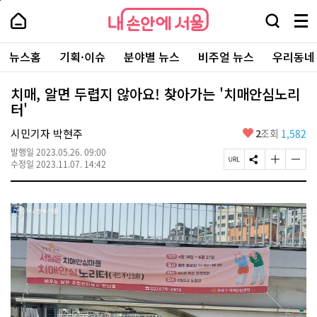
본
페
내
문
이
내
손
검
메
바
지
손
안
색
뉴
로
상
안
주
에
창
전
가
단
에
뉴스홈
기획·이슈
분야별 뉴스
비주얼 뉴스
우리동네
요
서
열
체
기
으
서
서
울
기
보
로
울
비
기
이
-
치매, 알면 두렵지 않아요! 찾아가는 '치매안심노리
스
동
서
터'
바
울
로
시
가
좋
시민기자 박현주
2
조회
1,582
대
기
아
표
발행일
2023.05.26. 09:00
요
소
페
S
글
글
수정일
2023.11.07. 14:42
통
이
N
자
자
포
지
S
크
크
털
U
공
기
기
R
유
크
작
L
하
게
게
복
기
변
변
사
경
경
하
하
기
기