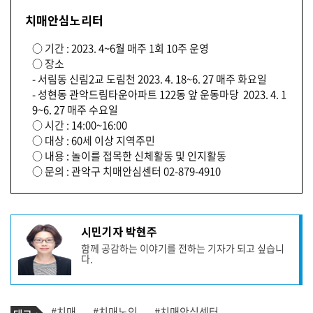
치매안심노리터
○ 기간 : 2023. 4~6월 매주 1회 10주 운영
○ 장소
- 서림동 신림2교 도림천 2023. 4. 18~6. 27 매주 화요일
- 성현동 관악드림타운아파트 122동 앞 운동마당 2023. 4. 1
9~6. 27 매주 수요일
○ 시간 : 14:00~16:00
○ 대상 : 60세 이상 지역주민
○ 내용 : 놀이를 접목한 신체활동 및 인지활동
○ 문의 : 관악구 치매안심센터 02-879-4910
기
시민기자 박현주
사
함께 공감하는 이야기를 전하는 기자가 되고 싶습니
작
다.
성
자
프
로
기
필
태
#치매
#치매노인
#치매안심센터