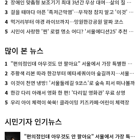
2
장애인 맞춤형 보조기기 최대 3년간 무상 대여…삶의 질 높인다
3
걸을 때마다 아픈 '족저근막염'…무작정 참지 말고 '이것' 해보세요!
4
먹거리부터 야경 라이브까지…망원한강공원 알짜 코스
5
시민이 사랑한 '찐' 로컬 명소 어디? '서울에디션25' 추천 코스
많이 본 뉴스
1
"편의점인데 아무것도 안 팔아요" 서울에서 가장 특별한 편의점의 정체
2
주황색 리본 따라 한강부터 메타세쿼이아 숲길까지…서울둘레길 15코스
3
이것이 천연 냉방! '서울둘레길 9코스'로 숲속 피서 떠나볼까
4
한강 다리 아래서 영화 한 편! '다리밑 영화관' 무료 상영
5
우리 아이 체력이 쑥쑥! 클라이밍 키즈카페·어린이 체력장
시민기자 인기뉴스
"편의점인데 아무것도 안 팔아요" 서울에서 가장 특별