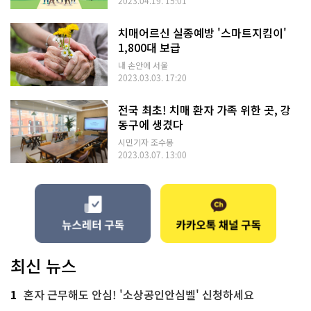
2023.04.19. 15:01
치매어르신 실종예방 '스마트지킴이'
1,800대 보급
내 손안에 서울
2023.03.03. 17:20
전국 최초! 치매 환자 가족 위한 곳, 강
동구에 생겼다
시민기자 조수봉
2023.03.07. 13:00
최신 뉴스
1
혼자 근무해도 안심! '소상공인안심벨' 신청하세요