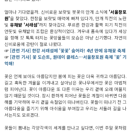
얼마나 기다렸을까. 신비로운 보랏빛 붓꽃의 만개 소식에
'서울창포
원'
을 찾았다. 한참을 보랏빛 매력에 빠져 있다가, 만개 직전의 노란
빛
유채밭 '서래섬'
까지 찾아갔다. 푸르른 한강과 활짝 피기 직전의
연둣빛 유채밭의 조합은 환상적이었다. 겨우내 품속에 있다가 세상
을 향해 갓 톡톡 터지는 꽃망울들의 모습은 마냥 신기했다. 자연의
신비로움에 감탄이 절로 나왔다.
☞
[관련 기사] 한강 서래섬에 '꽃꽃' 숨어라! 4년 만에 유채꽃 축제
☞
[관련 기사] 꽃 도슨트, 원데이 클레스…서울창포원 축제 '꽃' 기
억해!
꽃은 언제 보아도 아름답지만 봄에 피는 꽃은 더욱 귀하고 아름답다.
길고 혹독한 겨울을 이겨내고 살아남은 꽃나무에서만 꽃은 마법처
럼 피어난다. 꽃이 아름다운 또 다른 이유는 우리 곁에 오래 머물지
않기 때문일 것이다. 잠시 환하게 피어난 꽃들은 계절이 바뀌면 다음
해를 기약하며 우리 곁을 속절없이 떠나버린다. 꽃들이 떠나기 전 그
아름다움을 즐기기 위해 아쉬움을 부여잡고 우리는 서둘러 길을 나
서는지도 모르겠다.
꽃들이 뽐내는 각양각색의 세계를 만나고 싶다면, 이번 주말 꽃처럼