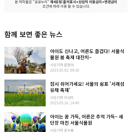
본 저작물은 "공공누리"
제4유형:출처표시+상업적 이용금지+변경금지
조건에 따라 이용 할 수 있습니다.
함께 보면 좋은 뉴스
아이도 신나고, 어른도 즐겁다! 서울식
물원 봄 축제 대잔치~
시민기자 문청야
2023.05.02. 09:30
잠시 쉬어가세요! 서울의 쉼표 '서래섬
유채 축제'
시민기자 이선미
2023.05.16. 14:40
아이는 꿈 가득, 어른은 추억 가득~ 새
단장 마친 서울식물원
시민기자 조수봉