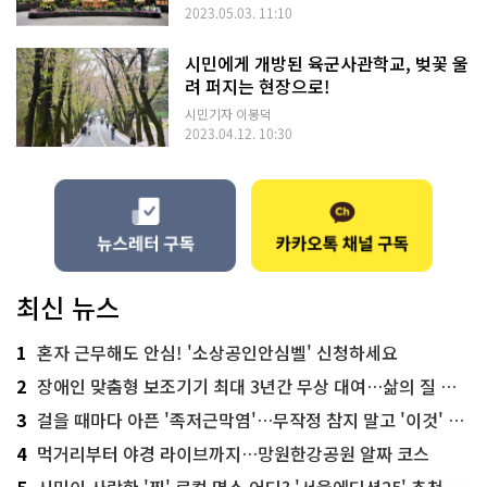
2023.05.03. 11:10
시민에게 개방된 육군사관학교, 벚꽃 울
려 퍼지는 현장으로!
시민기자 이봉덕
2023.04.12. 10:30
최신 뉴스
1
혼자 근무해도 안심! '소상공인안심벨' 신청하세요
2
장애인 맞춤형 보조기기 최대 3년간 무상 대여…삶의 질 높인다
3
걸을 때마다 아픈 '족저근막염'…무작정 참지 말고 '이것' 해보세요!
4
먹거리부터 야경 라이브까지…망원한강공원 알짜 코스
5
시민이 사랑한 '찐' 로컬 명소 어디? '서울에디션25' 추천 코스