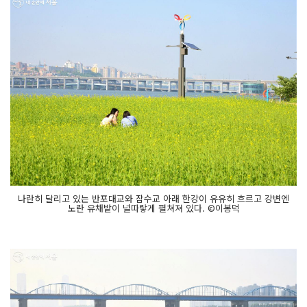
나란히 달리고 있는 반포대교와 잠수교 아래 한강이 유유히 흐르고 강변엔
노란 유채밭이 널따랗게 펼쳐져 있다. ©이봉덕