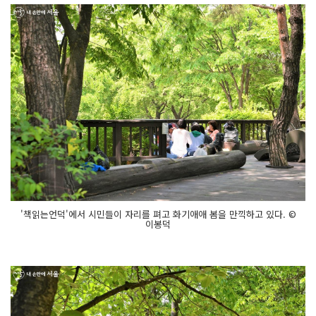
'책읽는언덕'에서 시민들이 자리를 펴고 화기애애 봄을 만끽하고 있다. ©
이봉덕