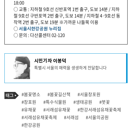
18:00
○ 교통 : 지하철 9호선 신반포역 1번 출구, 도보 14분 / 지하
철 9호선 구반포역 2번 출구, 도보 14분 / 지하철 4·9호선 동
작역 2번 출구, 도보 19분 ※가까운 나들목 이용
○
서울시한강공원 누리집
○ 문의 : 다산콜센터 02-120
기
시민기자 이봉덕
사
특별시 서울의 매력을 생생하게 전달합니다
작
성
자
프
로
기
필
태
#봄꽃명소
#봄꽃길산책
#서울창포원
사
그
관
#창포원
#특수식물원
#생태공원
#붓꽃
련
#유채꽃
#서래섬유채꽃
#한강서래섬유채꽃축제
태
그
#서래섬유채꽃축제
#서래섬
#서울의공원
#한강공원