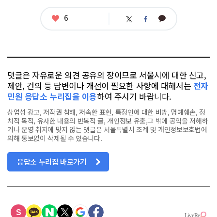
좋
6
카
트
페
아
카
위
이
요
오
터
스
톡
북
댓글은 자유로운 의견 공유의 장이므로 서울시에 대한 신고,
제안, 건의 등 답변이나 개선이 필요한 사항에 대해서는
전자
민원 응답소 누리집을 이용
하여 주시기 바랍니다.
상업성 광고, 저작권 침해, 저속한 표현, 특정인에 대한 비방, 명예훼손, 정
치적 목적, 유사한 내용의 반복적 글, 개인정보 유출,그 밖에 공익을 저해하
거나 운영 취지에 맞지 않는 댓글은 서울특별시 조례 및 개인정보보호법에
의해 통보없이 삭제될 수 있습니다.
응답소 누리집 바로가기