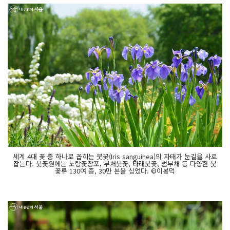
세계 4대 꽃 중 하나로 꼽히는 붓꽃(Iris sanguinea)의 자태가 눈길을 사로
잡는다. 붓꽃원에는 노랑꽃창포, 부처붓꽃, 타래붓꽃, 범부채 등 다양한 붓
꽃류 130여 종, 30만 본을 심었다. ©이봉덕