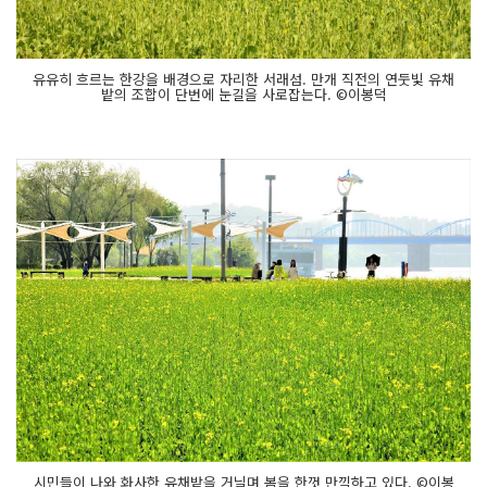
유유히 흐르는 한강을 배경으로 자리한 서래섬. 만개 직전의 연둣빛 유채
밭의 조합이 단번에 눈길을 사로잡는다. ©이봉덕
시민들이 나와 화사한 유채밭을 거닐며 봄을 한껏 만끽하고 있다. ©이봉