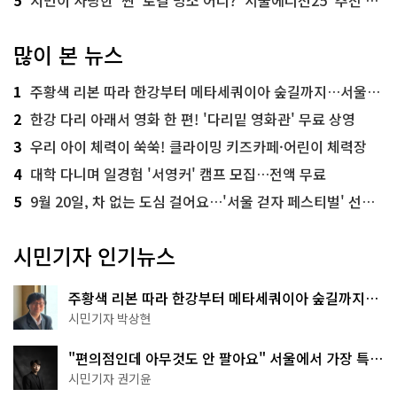
많이 본 뉴스
1
주황색 리본 따라 한강부터 메타세쿼이아 숲길까지…서울둘레길 15코스
2
한강 다리 아래서 영화 한 편! '다리밑 영화관' 무료 상영
3
우리 아이 체력이 쑥쑥! 클라이밍 키즈카페·어린이 체력장
4
대학 다니며 일경험 '서영커' 캠프 모집…전액 무료
5
9월 20일, 차 없는 도심 걸어요…'서울 걷자 페스티벌' 선착순 5천명
시민기자 인기뉴스
주황색 리본 따라 한강부터 메타세쿼이아 숲길까지…
서울둘레길 15코스
시민기자 박상현
"편의점인데 아무것도 안 팔아요" 서울에서 가장 특별
한 편의점의 정체
시민기자 권기윤