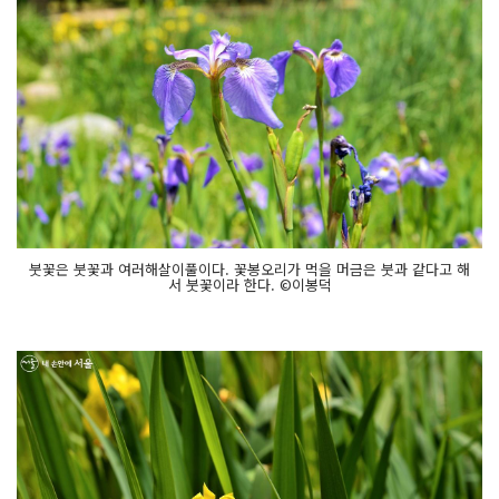
붓꽃은 붓꽃과 여러해살이풀이다. 꽃봉오리가 먹을 머금은 붓과 같다고 해
서 붓꽃이라 한다. ©이봉덕