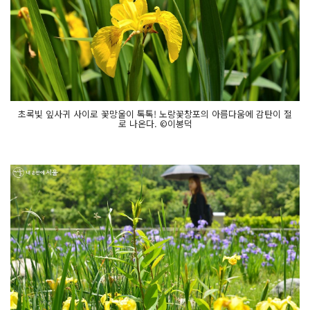
초록빛 잎사귀 사이로 꽃망울이 톡톡! 노랑꽃창포의 아름다움에 감탄이 절
로 나온다. ©이봉덕