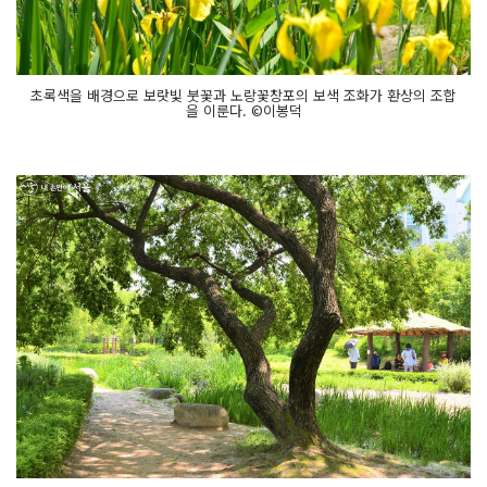
초록색을 배경으로 보랏빛 붓꽃과 노랑꽃창포의 보색 조화가 환상의 조합
을 이룬다. ©이봉덕