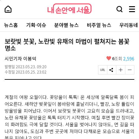
본
페
내
문
이
내
손
검
메
바
지
손
안
색
뉴
로
상
안
주
에
창
전
가
단
에
뉴스홈
기획·이슈
분야별 뉴스
비주얼 뉴스
우리동네
요
서
열
체
기
으
서
서
울
기
보
로
울
비
기
이
-
보랏빛 붓꽃, 노란빛 유채의 마법이 펼쳐지는 봄꽃
스
동
서
명소
바
울
로
시
가
좋
시민기자 이봉덕
6
조회
2,596
대
기
아
표
발행일
2023.05.23. 09:20
요
소
페
S
글
글
수정일
2023.05.25. 23:02
통
이
N
자
자
포
지
S
크
크
털
U
공
기
기
R
유
크
작
계절의 여왕 오월이다. 꽃망울이 톡톡! 온 세상에 알록달록 봄이 피
L
하
게
게
복
기
변
변
어오른다. 새하얀 벚꽃잎이 봄바람에 흩날리더니, 빨강, 노랑 튤립이
사
경
경
방울방울 피어났다. 이어서 보랏빛 붓꽃이 고요히 모습을 드러내고,
하
하
노란 유채꽃 꽃망울은 톡톡 터지기 시작했다. 며칠 후면 빨간 장미꽃
기
기
의 화려함도 극에 달할 것이다. 서울을 벗어나지 않아도, 먼 길을 떠
나지 않아도, 도심과 주변 곳곳에 저마다 다채로운 모습으로 서울의
봄은 피어나고 있다.