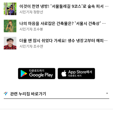
이것이 천연 냉방! '서울둘레길 9코스'로 숲속 피서 떠
나볼까
시민기자 정향선
나의 마음을 사로잡은 건축물은? '서울시 건축상' 수
상작 공개!
시민기자 조수봉
더울 땐 잠시 쉬었다 가세요! 생수 냉장고부터 해피소
·무더위쉼터까지
시민기자 조수연
다
A
운
p
로
p
드
S
하
t
기
o
관련 누리집 바로가기
G
r
o
e
o
에
g
서
l
다