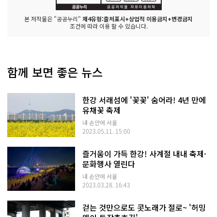
본 저작물은 "공공누리"
제4유형:출처표시+상업적 이용금지+변경금지
조건에 따라 이용 할 수 있습니다.
함께 보면 좋은 뉴스
한강 서래섬에 '꽃꽃' 숨어라! 4년 만에
유채꽃 축제
내 손안에 서울
2023.05.11. 15:00
즐거움이 가득 한강! 사계절 내내 축제·
문화행사 열린다
내 손안에 서울
2023.03.28. 16:43
걷는 것만으로도 콧노래가 절로~ '허밍