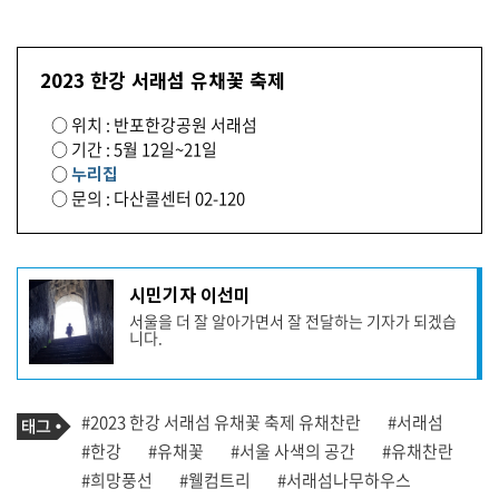
2023 한강 서래섬 유채꽃 축제
○ 위치 : 반포한강공원 서래섬
○ 기간 : 5월 12일~21일
○
누리집
○ 문의 : 다산콜센터 02-120
기
시민기자 이선미
사
서울을 더 잘 알아가면서 잘 전달하는 기자가 되겠습
작
니다.
성
자
프
로
기
필
태
#2023 한강 서래섬 유채꽃 축제 유채찬란
#서래섬
사
그
관
#한강
#유채꽃
#서울 사색의 공간
#유채찬란
련
#희망풍선
#웰컴트리
#서래섬나무하우스
태