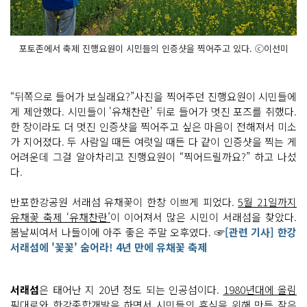
포토존에서 축제 진행요원이 시민들의 인증샷을 찍어주고 있다. ⓒ이선미
“뒤쪽으로 들어가 보실래요?”사진을 찍어주던 진행요원이 시민들에
게 제안했다. 시민들이 '유채찬란' 뒤로 들어가 멋진 포즈를 취했다.
한 장이라도 더 멋진 인증샷을 찍어주고 싶은 마음이 전해져서 미소
가 지어졌다. 두 사람일 때든 여럿일 때든 다 같이 인증샷을 찍는 게
어려운데 그걸 알아차리고 진행요원이 “찍어드릴까요?” 하고 나섰
다.
반포한강공원 서래섬 유채꽃이 한창 이쁘게 피었다.
5월 21일까지
유채꽃 축제 ‘유채찬란’
이 이어져서 많은 시민이 서래섬을 찾았다.
봄날씨여서 나들이에 아주 좋은 주말 오후였다. ☞
[관련 기사] 한강
서래섬에 '꽃꽃' 숨어라! 4년 만에 유채꽃 축제
서래섬
은 태어난 지 20년 정도 되는 인공섬이다.
1980년대에 올림
픽대로와 한강종합개발을 하면서 시민들의 휴식을 위해 만든 작은