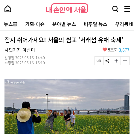
본
페
내
문
이
내
손
검
메
바
지
손
안
색
뉴
로
상
안
주
에
창
전
가
단
에
뉴스홈
기획·이슈
분야별 뉴스
비주얼 뉴스
우리동네
요
서
열
체
기
으
서
서
울
기
보
로
울
비
기
이
-
잠시 쉬어가세요! 서울의 쉼표 '서래섬 유채 축제'
스
동
서
바
울
좋
시민기자 이선미
5
조회
3,677
로
시
아
가
대
발행일
2023.05.16. 14:40
요
기
페
S
글
글
표
수정일
2023.05.16. 15:10
이
N
자
자
소
지
S
크
크
통
U
공
기
기
포
R
유
크
작
털
L
하
게
게
복
기
변
변
사
경
경
하
하
기
기