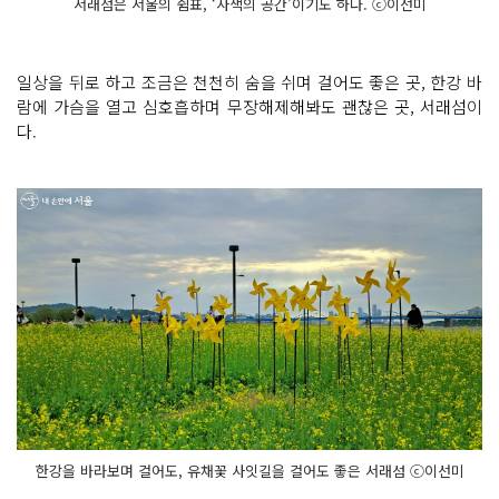
서래섬은 서울의 쉼표, ‘사색의 공간’이기도 하다. ⓒ이선미
일상을 뒤로 하고 조금은 천천히 숨을 쉬며 걸어도 좋은 곳, 한강 바
람에 가슴을 열고 심호흡하며 무장해제해봐도 괜찮은 곳, 서래섬이
다.
한강을 바라보며 걸어도, 유채꽃 사잇길을 걸어도 좋은 서래섬 ⓒ이선미