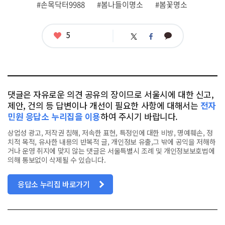
그
#손목닥터9988
#봄나들이명소
#봄꽃명소
좋
5
카
트
페
아
카
위
이
요
오
터
스
톡
북
댓글은 자유로운 의견 공유의 장이므로 서울시에 대한 신고,
제안, 건의 등 답변이나 개선이 필요한 사항에 대해서는
전자
민원 응답소 누리집을 이용
하여 주시기 바랍니다.
상업성 광고, 저작권 침해, 저속한 표현, 특정인에 대한 비방, 명예훼손, 정
치적 목적, 유사한 내용의 반복적 글, 개인정보 유출,그 밖에 공익을 저해하
거나 운영 취지에 맞지 않는 댓글은 서울특별시 조례 및 개인정보보호법에
의해 통보없이 삭제될 수 있습니다.
응답소 누리집 바로가기