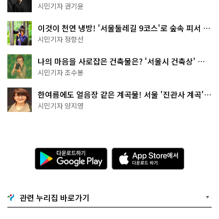
한 편의점의 정체
시민기자 권기윤
이것이 천연 냉방! '서울둘레길 9코스'로 숲속 피서 떠
나볼까
시민기자 정향선
나의 마음을 사로잡은 건축물은? '서울시 건축상' 수
상작 공개!
시민기자 조수봉
한여름에도 얼음장 같은 계곡물! 서울 '진관사 계곡'이
천국이네~
시민기자 양지영
다
A
운
p
로
p
드
S
하
t
기
o
관련 누리집 바로가기
G
r
o
e
o
에