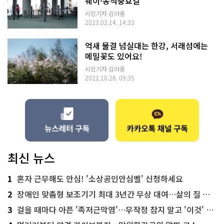
웨이·동작충효길'
시민기자 김아름
2023.02.14. 14:33
억새 물결 넘실대는 한강, 서래섬에는
메밀꽃도 있어요!
시민기자 김아름
2022.10.28. 09:35
최신 뉴스
1
혼자 근무해도 안심! '소상공인안심벨' 신청하세요
2
장애인 맞춤형 보조기기 최대 3년간 무상 대여…삶의 질 높인다
3
걸을 때마다 아픈 '족저근막염'…무작정 참지 말고 '이것' 해보세요!