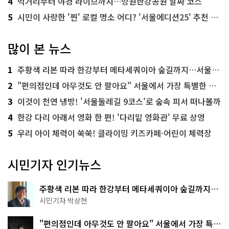
4
먹거리부터 야경 라이브까지…망원한강공원 알짜 코스
5
시민이 사랑한 '찐' 로컬 명소 어디? '서울에디션25' 추천 코스
많이 본 뉴스
1
주황색 리본 따라 한강부터 메타세쿼이아 숲길까지…서울둘레길 15코스
2
"편의점인데 아무것도 안 팔아요" 서울에서 가장 특별한 편의점의 정체
3
이것이 천연 냉방! '서울둘레길 9코스'로 숲속 피서 떠나볼까
4
한강 다리 아래서 영화 한 편! '다리밑 영화관' 무료 상영
5
우리 아이 체력이 쑥쑥! 클라이밍 키즈카페·어린이 체력장
시민기자 인기뉴스
주황색 리본 따라 한강부터 메타세쿼이아 숲길까지…
서울둘레길 15코스
시민기자 박상현
"편의점인데 아무것도 안 팔아요" 서울에서 가장 특별