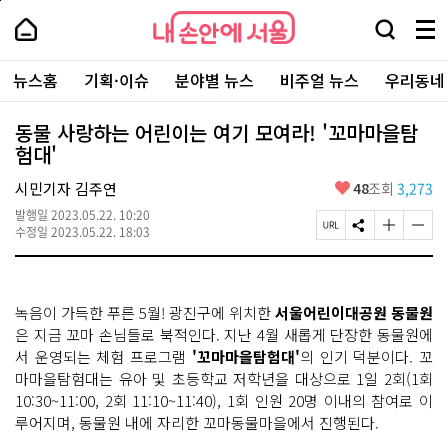
본
페
내
문
이
내
손
검
메
바
지
손
안
색
뉴
로
상
안
주
에
창
전
가
단
에
뉴스홈
기획·이슈
분야별 뉴스
비주얼 뉴스
우리동네
요
서
열
체
기
으
서
서
울
기
보
로
울
비
기
이
-
동물 사랑하는 어린이는 여기 모여라! '꼬마마을탐
스
동
서
험대'
바
울
로
시
가
좋
시민기자 김주연
48
조회
3,273
대
기
아
표
발행일
2023.05.22. 10:20
요
소
페
S
글
글
수정일
2023.05.22. 18:03
통
이
N
자
자
포
지
S
크
크
털
U
공
기
기
R
유
크
작
녹음이 가득한 푸른 5월! 광진구에 위치한
서울어린이대공원 동물원
L
하
게
게
복
기
변
변
은 지금 꼬마 손님들로 북적인다. 지난 4월 새롭게 단장한 동물원에
사
경
경
서 운영되는 체험 프로그램
'꼬마마을탐험대'
의 인기 덕분이다. 꼬
하
하
마마을탐험대는 유아 및 초등학교 저학년을 대상으로 1일 2회(1회
기
기
10:30~11:00, 2회 11:10~11:40), 1회 인원 20명 이내의 참여로 이
루어지며, 동물원 내에 자리한 꼬마동물마을에서 진행된다.