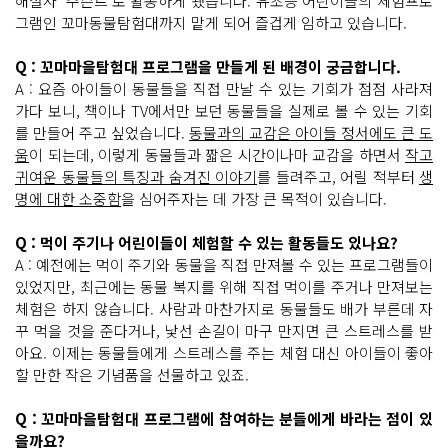
해설사 '주슨트'로 활동하게 됐습니다. 유초등 어린이들의 체험프로
그램인 꼬마동물탐험대까지 맡게 되어 즐겁게 임하고 있습니다.
Q : 꼬마마을탐험대 프로그램을 만들게 된 배경이 궁금합니다.
A : 요즘 아이들이 동물들을 직접 만날 수 있는 기회가 점점 사라져
가다 보니, 책이나 TV에서만 보던 동물들을 실제로 볼 수 있는 기회
를 만들어 주고 싶었습니다.
동물과의 교감은 아이들 정서에도 큰 도
움
이 되는데, 이렇게 동물들과 짧은 시간이나마 교감을 하면서
작고
귀여운 동물들의 특징과 숨겨진 이야기
를 들려주고, 어릴 적부터
생
명에 대한 소중함
을 심어주자는 데 가장 큰 목적이 있습니다.
Q : 먹이 주기나 어린이들이 체험할 수 있는 활동들도 있나요?
A : 예전에는 먹이 주기와 동물을 직접 만져볼 수 있는 프로그램들이
있었지만, 최근에는 동물 복지를 위해 직접 먹이를 주거나 만져보는
체험은 하지 않습니다. 사람과 마찬가지로 동물들도 배가 부른데 자
꾸 먹을 것을 준다거나, 낯선 손길이 마구 만지면 큰 스트레스를 받
아요. 이제는 동물들에게 스트레스를 주는 체험 대신 아이들이 좋아
할 만한 작은 기념품을 선물하고 있죠.
Q : 꼬마마을탐험대 프로그램에 참여하는 분들에게 바라는 점이 있
을까요?