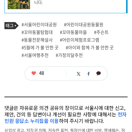
니다.
성
자
프
로
기
필
태
#서울어린이대공원
#어린이대공원동물원
사
그
관
#꼬마동물탐험대
#꼬마동물마을
#주슨트
련
#동물전문해설사
#어린이체험프로그램
태
그
#5월에 가 볼 만한 곳
#아이와 함께 가 볼 만한 곳
#서울여행추천
#가정의달추천
좋
48
카
트
페
아
카
위
이
요
오
터
스
톡
북
댓글은 자유로운 의견 공유의 장이므로 서울시에 대한 신고,
제안, 건의 등 답변이나 개선이 필요한 사항에 대해서는
전자
민원 응답소 누리집을 이용
하여 주시기 바랍니다.
상업성 광고, 저작권 침해, 저속한 표현, 특정인에 대한 비방, 명예훼손, 정