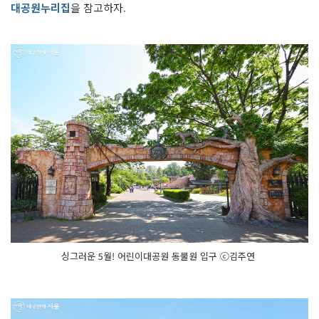
대공원누리집
을 참고하자.
싱그러운 5월! 어린이대공원 동물원 입구 ⓒ김주연 ​