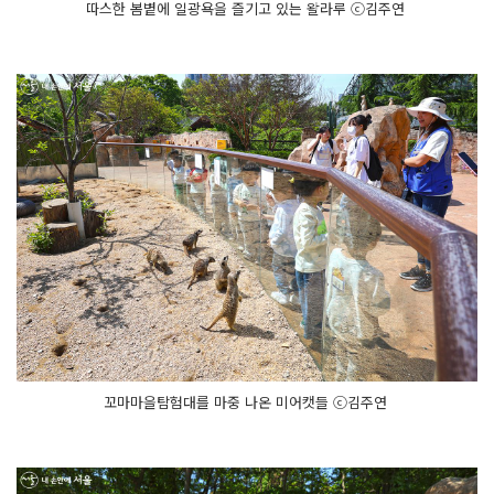
따스한 봄볕에 일광욕을 즐기고 있는 왈라루 ⓒ김주연 ​
꼬마마을탐험대를 마중 나온 미어캣들 ⓒ김주연 ​