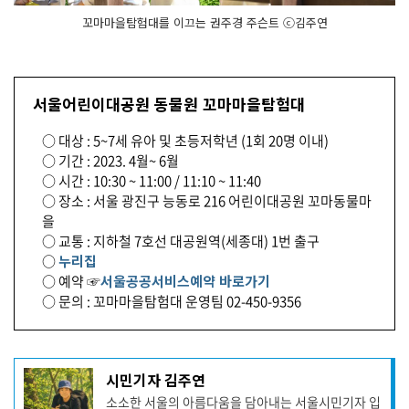
꼬마마을탐험대를 이끄는 권주경 주슨트 ⓒ김주연
서울어린이대공원 동물원 꼬마마을탐험대
○ 대상 : 5~7세 유아 및 초등저학년 (1회 20명 이내)
○ 기간 : 2023. 4월~ 6월
○ 시간 : 10:30 ~ 11:00 / 11:10 ~ 11:40
○ 장소 : 서울 광진구 능동로 216 어린이대공원 꼬마동물마
을
○ 교통 : 지하철 7호선 대공원역(세종대) 1번 출구
○
누리집
○ 예약 ☞
서울공공서비스예약 바로가기
○ 문의 : 꼬마마을탐험대 운영팀 02-450-9356
기
시민기자 김주연
사
소소한 서울의 아름다움을 담아내는 서울시민기자 입
작