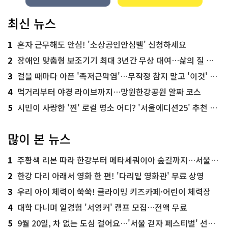
최신 뉴스
1
혼자 근무해도 안심! '소상공인안심벨' 신청하세요
2
장애인 맞춤형 보조기기 최대 3년간 무상 대여…삶의 질 높인다
3
걸을 때마다 아픈 '족저근막염'…무작정 참지 말고 '이것' 해보세요!
4
먹거리부터 야경 라이브까지…망원한강공원 알짜 코스
5
시민이 사랑한 '찐' 로컬 명소 어디? '서울에디션25' 추천 코스
많이 본 뉴스
1
주황색 리본 따라 한강부터 메타세쿼이아 숲길까지…서울둘레길 15코스
2
한강 다리 아래서 영화 한 편! '다리밑 영화관' 무료 상영
3
우리 아이 체력이 쑥쑥! 클라이밍 키즈카페·어린이 체력장
4
대학 다니며 일경험 '서영커' 캠프 모집…전액 무료
5
9월 20일, 차 없는 도심 걸어요…'서울 걷자 페스티벌' 선착순 5천명