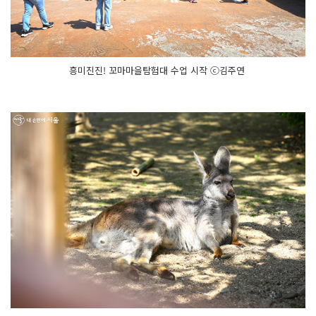
흥미진진! 꼬마마을탐험대 수업 시작 ⓒ김주연 ​