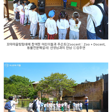
꼬마마을탐험대에 참여한 어린이들과 주슨트(Zoocent : Zoo + Docent,
동물전문해설사) 선생님과의 만남 ⓒ김주연