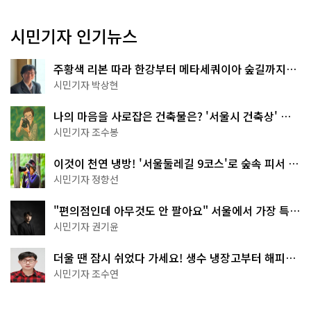
시민기자 인기뉴스
주황색 리본 따라 한강부터 메타세쿼이아 숲길까지…
서울둘레길 15코스
시민기자 박상현
나의 마음을 사로잡은 건축물은? '서울시 건축상' 수
상작 공개!
시민기자 조수봉
이것이 천연 냉방! '서울둘레길 9코스'로 숲속 피서 떠
나볼까
시민기자 정향선
"편의점인데 아무것도 안 팔아요" 서울에서 가장 특별
한 편의점의 정체
시민기자 권기윤
더울 땐 잠시 쉬었다 가세요! 생수 냉장고부터 해피소
·무더위쉼터까지
시민기자 조수연