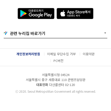
다
A
운
p
로
p
드
S
하
t
기
o
관련 누리집 바로가기
G
r
o
e
o
에
g
서
l
다
개인정보처리방침
이메일 무단수집 거부
이용약관
e
운
P
로
PC버전
l
드
a
하
y
기
서울특별시청 04524
서울특별시 중구 세종대로 110 콘텐츠담당관
대표전화
다산콜센터
02-120
ⓒ
2020. Seoul Metropolitan Government all rights reserved.