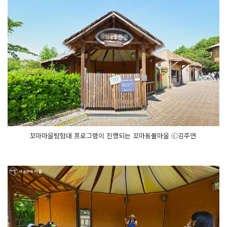
꼬마마을탐험대 프로그램이 진행되는 꼬마동물마을 ⓒ김주연 ​