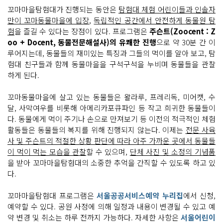
꼬마마을탐험대가 진행되는 동안은
탐험대 체험 어린이들과 인솔자
만이 꼬마동물마을에 입장
,
독립적인 공간에서 안전하게 동물원 탐
험
을 즐길 수 있다는 장점이 있다. 프로그램은
주슨트(Zoocent : Z
oo + Docent, 동물전문해설사)의 유쾌한 진행
으로 약 30분 간 이
루어지는데, 동물들의 재미있는 특징과 그들의 먹이를 알아 보고, 탐
험대 친구들과 함께 동물마을을 구석구석을 누비며 동물들을 관찰
하게 된다.
꼬마동물마을에 살고 있는 동물들은 왈라루, 프레리독, 미어캣, 수
달, 사막여우를 비롯해 아메리카포큐파인 등 작고 희귀한 동물들이
다. 동물에게 먹이 주기나 손으로 만져보기 등 이전의 적극적인 체험
활동들은 동물들의 복지를 위해 진행되지 않는다. 이제는
전문 사육
사 및 주슨트의 적절한 상황 판단에 따라 아주 가까운 곳에서 동물들
이 먹이 먹는 모습을 관찰
할 수 있으며,
단체 사진 및 소정의 기념품
을 받아 꼬마마을탐험대의 소중한 추억을 간직할 수 있도록 하고 있
다.
꼬마마을탐험대 프로그램은
서울공공서비스예약 누리집
에서 신청,
예약할 수 있다. 공원 사정에 의해 일정과 내용이 변경될 수 있고 예
약 변경 및 취소는 하루 전까지 가능하다. 자세한 사항은
서울어린이