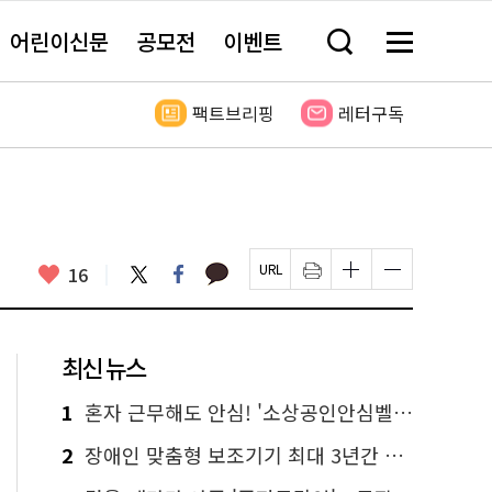
어린이신문
공모전
이벤트
검
메
색
뉴
창
전
열
체
팩트브리핑
레터구독
기
보
기
카
좋
트
페
16
페
인
글
글
카
위
이
아
이
쇄
자
자
오
터
스
요
지
하
크
크
톡
북
U
기
기
기
R
새
크
작
L
창
게
게
최신 뉴스
복
열
변
변
사
림
경
경
하
하
1
혼자 근무해도 안심! '소상공인안심벨' 신청하세요
기
기
2
장애인 맞춤형 보조기기 최대 3년간 무상 대여…삶의 질 높인다