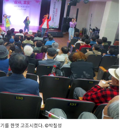
기를 한껏 고조시켰다. ©박칠성