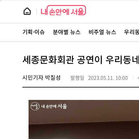
본
페
문
이
뉴
바
지
스
로
상
룸
가
단
뉴
기
으
스
로
기획·이슈
분야별 뉴스
비주얼 뉴스
우리동
주
이
요
동
서
비
스
세종문화회관 공연이 우리동
바
로
가
기
시민기자 박칠성
발행일
2023.05.11. 10:00