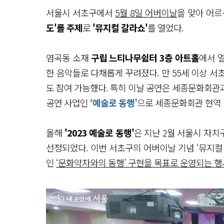
서울시 서초구에서
5월 8일 어버이날
을 맞아 어르
도'를 주제
로
'뮤지컬 갈라쇼'
를 열었다.
염곡동 소재
구립 느티나무쉼터 3층 아트홀
에서 
한 음악들로 다채롭게 꾸려졌다. 만 55세 이상 
도 참여 가능했다. 특히 이날 공연은 세종문화회관
공연 사업인
‘예술로 동행’
으로 세종문화회관 현역 
올해
'2023 예술로 동행'
은 지난 2월 서울시 자치
선정되었다. 이번 서초구의 어버이날 기념 ‘뮤지컬
인
‘문화약자와의 동행’ 구현을 목표로 운영되는 행