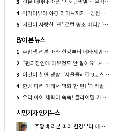
3
걸을 때마다 아픈 '족저근막염'…무작정 참지 말고 '이것' 해보세요!
4
먹거리부터 야경 라이브까지…망원한강공원 알짜 코스
5
시민이 사랑한 '찐' 로컬 명소 어디? '서울에디션25' 추천 코스
많이 본 뉴스
1
주황색 리본 따라 한강부터 메타세쿼이아 숲길까지…서울둘레길 15코스
2
"편의점인데 아무것도 안 팔아요" 서울에서 가장 특별한 편의점의 정체
3
이것이 천연 냉방! '서울둘레길 9코스'로 숲속 피서 떠나볼까
4
한강 다리 아래서 영화 한 편! '다리밑 영화관' 무료 상영
5
우리 아이 체력이 쑥쑥! 클라이밍 키즈카페·어린이 체력장
시민기자 인기뉴스
주황색 리본 따라 한강부터 메타세쿼이아 숲길까지…서울둘레길 15코스