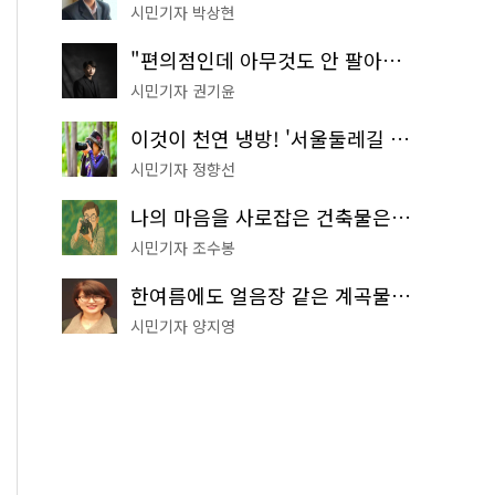
시민기자 박상현
"편의점인데 아무것도 안 팔아요" 서울에서 가장 특별한 편의점의 정체
시민기자 권기윤
이것이 천연 냉방! '서울둘레길 9코스'로 숲속 피서 떠나볼까
시민기자 정향선
나의 마음을 사로잡은 건축물은? '서울시 건축상' 수상작 공개!
시민기자 조수봉
한여름에도 얼음장 같은 계곡물! 서울 '진관사 계곡'이 천국이네~
시민기자 양지영