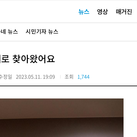
주
뉴스
영상
매거진
요
서
비
스
바
네 뉴스
시민기자 뉴스
로
가
기"
네로 찾아왔어요
수정일
2023.05.11. 19:09
조회
1,744