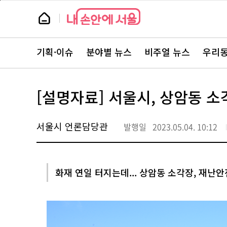
본
페
문
이
뉴
바
지
스
로
상
룸
가
단
뉴
기
으
스
로
기획·이슈
분야별 뉴스
비주얼 뉴스
우리동
주
이
요
동
서
비
스
[설명자료] 서울시, 상암동 소
바
로
가
기
서울시 언론담당관
발행일
2023.05.04. 10:12
화재 연일 터지는데... 상암동 소각장, 재난안