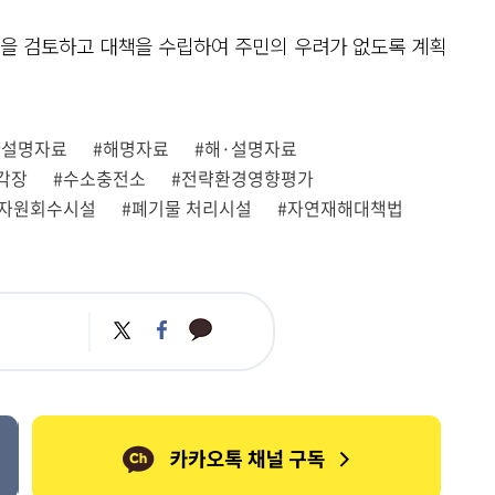
성을 검토하고 대책을 수립하여 주민의 우려가 없도록 계획
#설명자료
#해명자료
#해·설명자료
각장
#수소충전소
#전략환경영향평가
역자원회수시설
#폐기물 처리시설
#자연재해대책법
카
트
페
카
위
이
오
터
스
톡
북