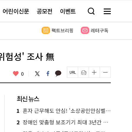
어린이신문
공모전
이벤트
검
메
색
뉴
창
전
열
체
팩트브리핑
레터구독
기
보
기
위험성' 조사 無
카
좋
트
페
0
페
인
글
글
카
위
이
아
이
쇄
자
자
오
터
스
요
지
하
크
크
톡
북
U
기
기
기
R
새
크
작
L
창
게
게
최신 뉴스
복
열
변
변
사
림
경
경
하
하
1
혼자 근무해도 안심! '소상공인안심벨' 신청하세요
기
기
2
장애인 맞춤형 보조기기 최대 3년간 무상 대여…삶의 질 높인다