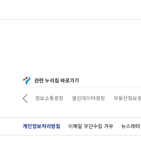
관련 누리집 바로가기
상상대로 서울
정보소통광장
열린데이터광장
부동산정보
개인정보처리방침
이메일 무단수집 거부
뉴스레터