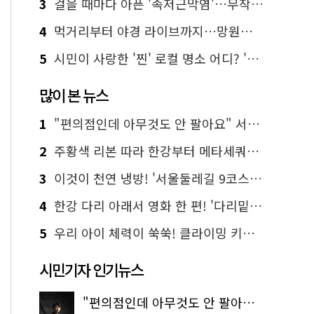
3
걸을 때마다 아픈 '족저근막염'…무작정 참지 말고 '이것' 해보세요!
4
먹거리부터 야경 라이브까지…망원한강공원 알짜 코스
5
시민이 사랑한 '찐' 로컬 명소 어디? '서울에디션25' 추천 코스
많이 본 뉴스
1
"편의점인데 아무것도 안 팔아요" 서울에서 가장 특별한 편의점의 정체
2
주황색 리본 따라 한강부터 메타세쿼이아 숲길까지…서울둘레길 15코스
3
이것이 천연 냉방! '서울둘레길 9코스'로 숲속 피서 떠나볼까
4
한강 다리 아래서 영화 한 편! '다리밑 영화관' 무료 상영
5
우리 아이 체력이 쑥쑥! 클라이밍 키즈카페·어린이 체력장
시민기자 인기뉴스
"편의점인데 아무것도 안 팔아요" 서울에서 가장 특별한 편의점의 정체