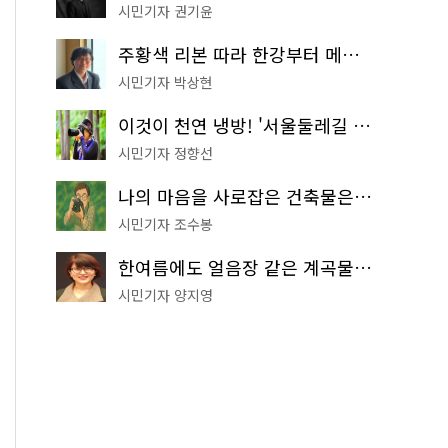
시민기자 권기윤
주황색 리본 따라 한강부터 메타세쿼이아 숲길까지…서울둘레길 15코스
시민기자 박상현
이것이 천연 냉방! '서울둘레길 9코스'로 숲속 피서 떠나볼까
시민기자 정향선
나의 마음을 사로잡은 건축물은? '서울시 건축상' 수상작 공개!
시민기자 조수봉
한여름에도 얼음장 같은 계곡물! 서울 '진관사 계곡'이 천국이네~
시민기자 양지영