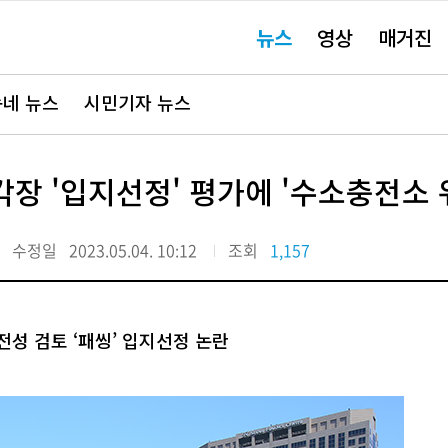
주
뉴스
영상
매거진
요
서
비
스
바
네 뉴스
시민기자 뉴스
로
가
기"
각장 '입지선정' 평가에 '수소충전소 
수정일
2023.05.04. 10:12
조회
1,157
전성 검토 ‘패씽’ 입지선정 논란