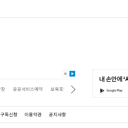
내
손
안
에
'서
광장
공공서비스예약
보육포털
일자리포털
문화포털
G
울'을
o
다
o
운
g
로
l
드
e
 구독신청
이용약관
공지사항
하
P
세
l
요!
a