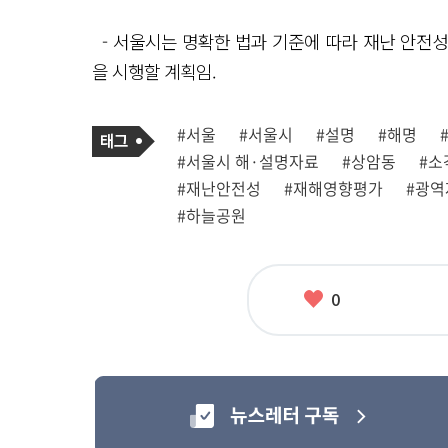
- 서울시는 명확한 법과 기준에 따라 재난 안전
을 시행할 계획임.
기
태
#서울
#서울시
#설명
#해명
사
그
관
#서울시 해·설명자료
#상암동
#소
련
태
#재난안전성
#재해영향평가
#광
그
#하늘공원
좋
0
아
요