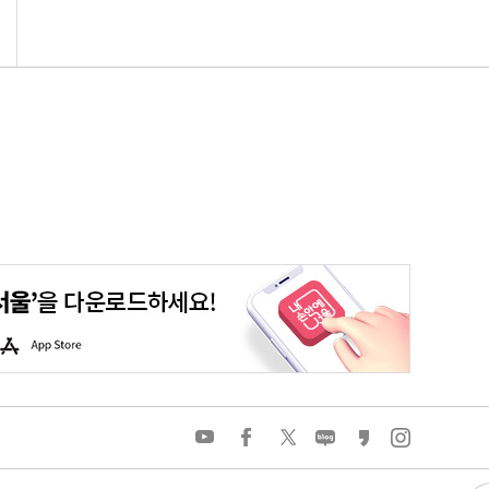
평생학습포털
청년포털
대기환경정보
에코마일리지
A
p
p
S
t
o
유
페
트
네
카
인
r
튜
이
위
이
카
스
e
브
스
터
버
오
타
북
블
스
그