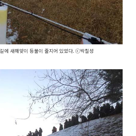
길에 새해맞이 등불이 줄지어 있었다. ⓒ박칠성