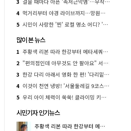
3
걸을 때마다 아픈 '족저근막염'…무작정 참지 말고 '이것' 해보세요!
4
먹거리부터 야경 라이브까지…망원한강공원 알짜 코스
5
시민이 사랑한 '찐' 로컬 명소 어디? '서울에디션25' 추천 코스
많이 본 뉴스
1
주황색 리본 따라 한강부터 메타세쿼이아 숲길까지…서울둘레길 15코스
2
"편의점인데 아무것도 안 팔아요" 서울에서 가장 특별한 편의점의 정체
3
한강 다리 아래서 영화 한 편! '다리밑 영화관' 무료 상영
4
이것이 천연 냉방! '서울둘레길 9코스'로 숲속 피서 떠나볼까
5
우리 아이 체력이 쑥쑥! 클라이밍 키즈카페·어린이 체력장
시민기자 인기뉴스
주황색 리본 따라 한강부터 메타세쿼이아 숲길까지…서울둘레길 15코스