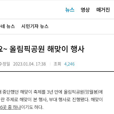
주
뉴스
영상
매거진
요
서
비
스
바
네 뉴스
시민기자 뉴스
로
가
기"
요~ 올림픽공원 해맞이 행사
수정일
2023.01.04. 17:38
조회
4,246
인해 중단했던 해맞이 축제를 3년 만에 올림픽공원(망월봉)에
란 주제로 해맞이 본 행사, 부대 행사로 진행됐다. 해맞이
6곳 중 하나
이기도 하다.