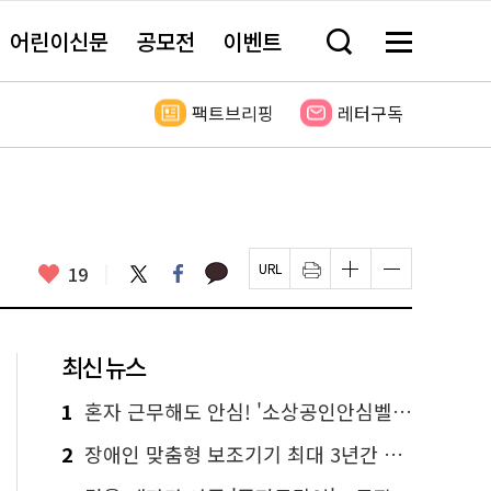
어린이신문
공모전
이벤트
검
메
색
뉴
창
전
열
체
팩트브리핑
레터구독
기
보
기
카
좋
트
페
19
페
인
글
글
카
위
이
아
이
쇄
자
자
오
터
스
요
지
하
크
크
톡
북
U
기
기
기
R
새
크
작
L
창
게
게
최신 뉴스
복
열
변
변
사
림
경
경
하
하
1
혼자 근무해도 안심! '소상공인안심벨' 신청하세요
기
기
2
장애인 맞춤형 보조기기 최대 3년간 무상 대여…삶의 질 높인다