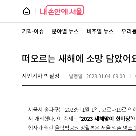
본
페
문
이
뉴
바
지
스
로
상
룸
가
단
뉴
기
으
스
로
기획·이슈
분야별 뉴스
비주얼 뉴스
우리동
주
이
요
동
서
비
스
떠오르는 새해에 소망 담았어
바
로
가
기
시민기자 박칠성
발행일
2023.01.04. 09:00
서울시 송파구는 2023년 1월 1일, 코로나19로 
서 개최했다. 이 축제는
‘2023 새해맞이 한마당’
이
행사가 열린
올림픽공원 망월봉은 서울 일출 명소 1