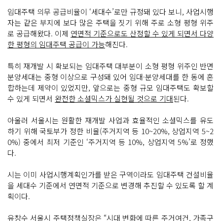
임대주택 의무 공급비율이 ‘세대수’로만 규정돼 있다 보니, 사업시행
자는 같은 부지에 보다 많은 주택을 짓기 위해 주로 소형 평형 위주
로 공급해왔다. 이제
연면적 기준으로도 산정할 수 있게 되면서 다양
한 평형의 임대주택 공급이 가능
해진다.
특히 재개발 시 확보되는 임대주택 대부분이 소형 평형 위주인 반면
분양세대는 중형 이상으로 구성돼 있어 임대·분양세대를 한 동에 혼
합하는데 제약이 있었지만, 앞으로는 중형 규모 임대주택도 확보할
수 있게 되면서
완전한 소셜믹스가 실현될 것으로 기대
된다.
아울러 서울시는 원활한 재개발 사업과 효율적인 소셜믹스를 유도
하기 위해 국토부가 정한 비율(주거지역 등 10~20%, 상업지역 5~2
0%) 중에서 최저 기준인 ‘주거지역 등 10%, 상업지역 5%’로 정했
다.
시는 이미 사업시행계획인가를 받은 구역이라도 임대주택 건설비율
을 세대수 기준에서 연면적 기준으로 변경해 추진할 수 있도록 할 계
획이다.
유창수 서울시 주택정책실장은 “시대 변화에 따른 주거여건, 가족구