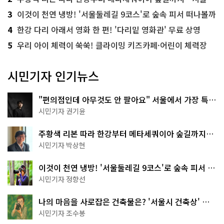
3
이것이 천연 냉방! '서울둘레길 9코스'로 숲속 피서 떠나볼까
4
한강 다리 아래서 영화 한 편! '다리밑 영화관' 무료 상영
5
우리 아이 체력이 쑥쑥! 클라이밍 키즈카페·어린이 체력장
시민기자 인기뉴스
"편의점인데 아무것도 안 팔아요" 서울에서 가장 특별
한 편의점의 정체
시민기자 권기윤
주황색 리본 따라 한강부터 메타세쿼이아 숲길까지…
서울둘레길 15코스
시민기자 박상현
이것이 천연 냉방! '서울둘레길 9코스'로 숲속 피서 떠
나볼까
시민기자 정향선
나의 마음을 사로잡은 건축물은? '서울시 건축상' 수
상작 공개!
시민기자 조수봉