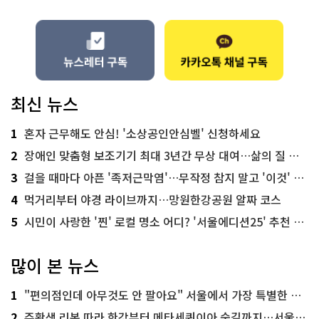
최신 뉴스
1
혼자 근무해도 안심! '소상공인안심벨' 신청하세요
2
장애인 맞춤형 보조기기 최대 3년간 무상 대여…삶의 질 높인다
3
걸을 때마다 아픈 '족저근막염'…무작정 참지 말고 '이것' 해보세요!
4
먹거리부터 야경 라이브까지…망원한강공원 알짜 코스
5
시민이 사랑한 '찐' 로컬 명소 어디? '서울에디션25' 추천 코스
많이 본 뉴스
1
"편의점인데 아무것도 안 팔아요" 서울에서 가장 특별한 편의점의 정체
2
주황색 리본 따라 한강부터 메타세쿼이아 숲길까지…서울둘레길 15코스