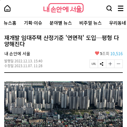
본
페
내
문
이
내
손
검
메
바
지
손
안
색
뉴
로
상
안
주
에
창
전
가
단
에
뉴스홈
기획·이슈
분야별 뉴스
비주얼 뉴스
우리동네
요
서
열
체
기
으
서
서
울
기
보
로
울
비
기
이
-
재개발 임대주택 산정기준 '연면적' 도입…평형 다
스
동
서
양해진다
바
울
로
시
가
좋
내 손안에 서울
5
조회
10,516
대
기
아
표
발행일
2022.12.13. 15:40
요
소
페
S
글
글
수정일
2023.11.07. 11:28
통
이
N
자
자
포
지
S
크
크
털
U
공
기
기
R
유
크
작
L
하
게
게
복
기
변
변
사
경
경
하
하
기
기