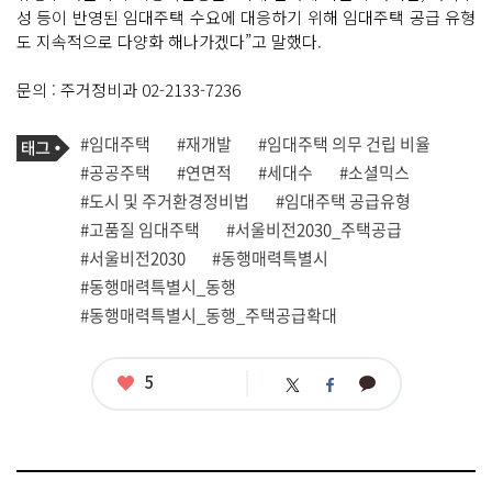
성 등이 반영된 임대주택 수요에 대응하기 위해 임대주택 공급 유형
도 지속적으로 다양화 해나가겠다”고 말했다.
문의 : 주거정비과 02-2133-7236
기
태
#임대주택
#재개발
#임대주택 의무 건립 비율
사
그
관
#공공주택
#연면적
#세대수
#소셜믹스
련
#도시 및 주거환경정비법
#임대주택 공급유형
태
그
#고품질 임대주택
#서울비전2030_주택공급
#서울비전2030
#동행매력특별시
#동행매력특별시_동행
#동행매력특별시_동행_주택공급확대
좋
5
카
트
페
아
카
위
이
요
오
터
스
톡
북