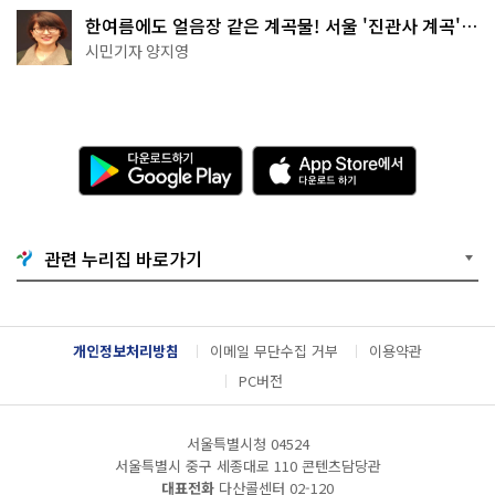
한여름에도 얼음장 같은 계곡물! 서울 '진관사 계곡'이
천국이네~
시민기자 양지영
다
A
운
p
로
p
드
S
하
t
기
o
관련 누리집 바로가기
G
r
o
e
o
에
g
서
l
다
개인정보처리방침
이메일 무단수집 거부
이용약관
e
운
P
로
PC버전
l
드
a
하
y
기
서울특별시청 04524
서울특별시 중구 세종대로 110 콘텐츠담당관
대표전화
다산콜센터
02-120