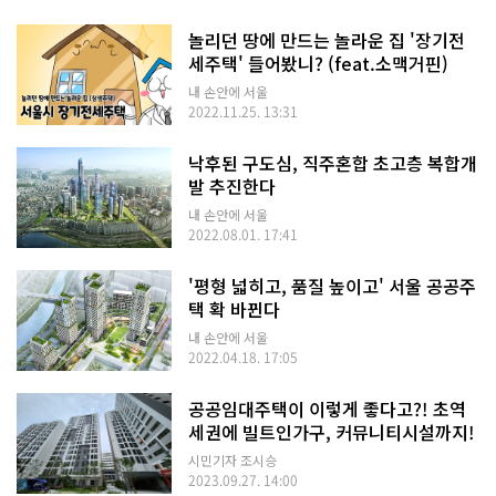
놀리던 땅에 만드는 놀라운 집 '장기전
세주택' 들어봤니? (feat.소맥거핀)
내 손안에 서울
2022.11.25. 13:31
낙후된 구도심, 직주혼합 초고층 복합개
발 추진한다
내 손안에 서울
2022.08.01. 17:41
'평형 넓히고, 품질 높이고' 서울 공공주
택 확 바뀐다
내 손안에 서울
2022.04.18. 17:05
공공임대주택이 이렇게 좋다고?! 초역
세권에 빌트인가구, 커뮤니티시설까지!
시민기자 조시승
2023.09.27. 14:00