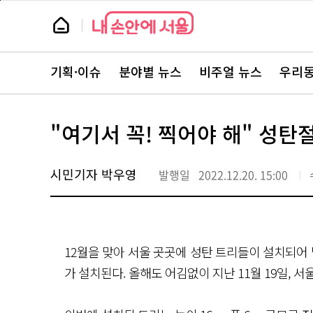
본
페
문
이
뉴
바
지
스
로
상
룸
가
단
뉴
기
으
스
로
기획·이슈
분야별 뉴스
비주얼 뉴스
우리동
주
이
요
동
서
비
스
"여기서 꼭! 찍어야 해" 성탄
바
로
가
기
시민기자 박우영
발행일
2022.12.20. 15:00
12월을 맞아 서울 곳곳에 성탄 트리들이 설치되어 
가 설치된다. 올해도 어김없이 지난 11월 19일, 