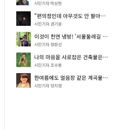
시민기자 박상현
"편의점인데 아무것도 안 팔아요" 서울에서 가장 특별한 편의점의 정체
시민기자 권기윤
이것이 천연 냉방! '서울둘레길 9코스'로 숲속 피서 떠나볼까
시민기자 정향선
나의 마음을 사로잡은 건축물은? '서울시 건축상' 수상작 공개!
시민기자 조수봉
한여름에도 얼음장 같은 계곡물! 서울 '진관사 계곡'이 천국이네~
시민기자 양지영