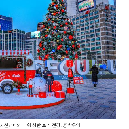
자선냄비와 대형 성탄 트리 전경. ⓒ박우영