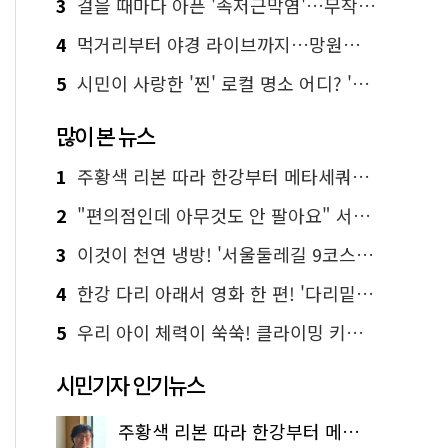
3
걸을 때마다 아픈 '족저근막염'…무작정 참지 말고 '이것' 해보세요!
4
먹거리부터 야경 라이브까지…망원한강공원 알짜 코스
5
시민이 사랑한 '찐' 로컬 명소 어디? '서울에디션25' 추천 코스
많이 본 뉴스
1
주황색 리본 따라 한강부터 메타세쿼이아 숲길까지…서울둘레길 15코스
2
"편의점인데 아무것도 안 팔아요" 서울에서 가장 특별한 편의점의 정체
3
이것이 천연 냉방! '서울둘레길 9코스'로 숲속 피서 떠나볼까
4
한강 다리 아래서 영화 한 편! '다리밑 영화관' 무료 상영
5
우리 아이 체력이 쑥쑥! 클라이밍 키즈카페·어린이 체력장
시민기자 인기뉴스
주황색 리본 따라 한강부터 메타세쿼이아 숲길까지…서울둘레길 15코스