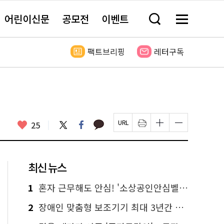
어린이신문
공모전
이벤트
검
메
색
뉴
창
전
열
체
팩트브리핑
레터구독
기
보
기
카
좋
트
페
25
페
인
글
글
카
위
이
아
이
쇄
자
자
오
터
스
요
지
하
크
크
톡
북
U
기
기
기
R
새
크
작
L
창
게
게
최신 뉴스
복
열
변
변
사
림
경
경
하
하
1
혼자 근무해도 안심! '소상공인안심벨' 신청하세요
기
기
2
장애인 맞춤형 보조기기 최대 3년간 무상 대여…삶의 질 높인다