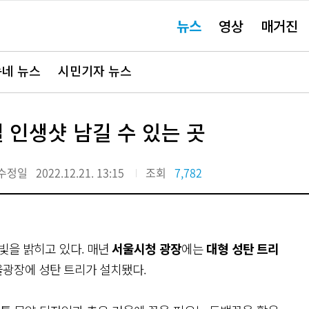
주
뉴스
영상
매거진
요
서
비
스
바
네 뉴스
시민기자 뉴스
로
가
기"
절 인생샷 남길 수 있는 곳
수정일
2022.12.21. 13:15
조회
7,782
빛을 밝히고 있다. 매년
서울시청 광장
에는
대형 성탄 트리
서울광장에 성탄 트리가 설치됐다.