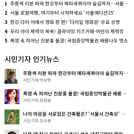
1
주황색 리본 따라 한강부터 메타세쿼이아 숲길까지…서울둘레길 15코스
2
서울 로컬여행, 여기부터 시작하세요 '서울에디션25'
3
한강 다리 아래서 영화 한 편! '다리밑 영화관' 무료 상영
4
우리 아이 체력이 쑥쑥! 클라이밍 키즈카페·어린이 체력장
5
폭염 속 피어난 진분홍 물결! 국립중앙박물관 배롱나무 명소
시민기자 인기뉴스
주황색 리본 따라 한강부터 메타세쿼이아 숲길까지…
서울둘레길 15코스
시민기자 박상현
폭염 속 피어난 진분홍 물결! 국립중앙박물관 배롱나
무 명소
시민기자 최정윤
나의 마음을 사로잡은 건축물은? '서울시 건축상' 수
상작 공개!
시민기자 조수봉