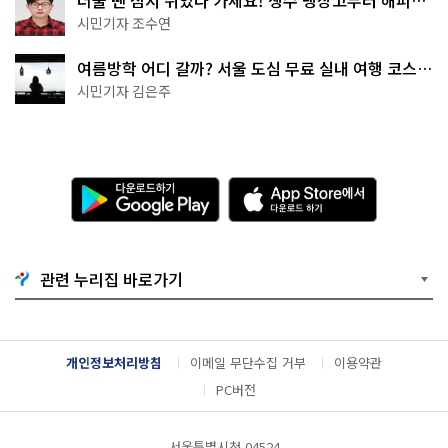
더울 땐 잠시 쉬었다 가세요! 생수 냉장고부터 해피소
·무더위쉼터까지
시민기자 조수연
여름방학 어디 갈까? 서울 도심 무료 실내 여행 코스
추천
시민기자 김은주
다
A
운
p
로
p
드
S
하
t
기
o
관련 누리집 바로가기
G
r
o
e
o
에
g
서
l
다
개인정보처리방침
이메일 무단수집 거부
이용약관
e
운
P
로
PC버전
l
드
a
하
y
기
서울특별시청 04524