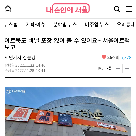
본
페
내
문
이
내
손
검
메
바
지
손
안
색
뉴
로
상
안
주
에
창
전
가
단
에
뉴스홈
기획·이슈
분야별 뉴스
비주얼 뉴스
우리동네
요
서
열
체
기
으
서
서
울
기
보
로
울
비
기
이
-
아트북도 비닐 포장 없이 볼 수 있어요~ 서울아트책
스
동
서
보고
바
울
로
시
가
좋
시민기자 김윤경
26
조회
5,328
대
기
아
표
발행일
2022.11.22. 14:40
요
소
페
S
글
글
수정일
2022.11.28. 10:41
통
이
N
자
자
포
지
S
크
크
털
U
공
기
기
R
유
크
작
L
하
게
게
복
기
변
변
사
경
경
하
하
기
기