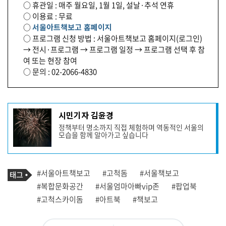
○ 휴관일 : 매주 월요일, 1월 1일, 설날·추석 연휴
○ 이용료 : 무료
○
서울아트책보고 홈페이지
○ 프로그램 신청 방법 : 서울아트책보고 홈페이지(로그인)
→ 전시·프로그램 → 프로그램 일정 → 프로그램 선택 후 참
여 또는 현장 참여
○ 문의 : 02-2066-4830
기
시민기자 김윤경
사
정책부터 명소까지 직접 체험하며 역동적인 서울의
작
모습을 함께 알아가고 싶습니다
성
자
프
로
기
필
태
#서울아트책보고
#고척돔
#서울책보고
사
그
관
#복합문화공간
#서울엄마아빠vip존
#팝업북
련
#고척스카이돔
#아트북
#책보고
태
그