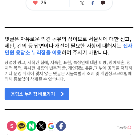
좋
26
카
트
페
아
카
위
이
요
오
터
스
톡
북
댓글은 자유로운 의견 공유의 장이므로 서울시에 대한 신고,
제안, 건의 등 답변이나 개선이 필요한 사항에 대해서는
전자
민원 응답소 누리집을 이용
하여 주시기 바랍니다.
상업성 광고, 저작권 침해, 저속한 표현, 특정인에 대한 비방, 명예훼손, 정
치적 목적, 유사한 내용의 반복적 글, 개인정보 유출,그 밖에 공익을 저해하
거나 운영 취지에 맞지 않는 댓글은 서울특별시 조례 및 개인정보보호법에
의해 통보없이 삭제될 수 있습니다.
응답소 누리집 바로가기