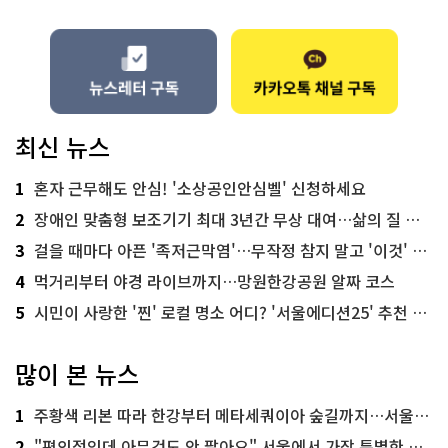
최신 뉴스
1
혼자 근무해도 안심! '소상공인안심벨' 신청하세요
2
장애인 맞춤형 보조기기 최대 3년간 무상 대여…삶의 질 높인다
3
걸을 때마다 아픈 '족저근막염'…무작정 참지 말고 '이것' 해보세요!
4
먹거리부터 야경 라이브까지…망원한강공원 알짜 코스
5
시민이 사랑한 '찐' 로컬 명소 어디? '서울에디션25' 추천 코스
많이 본 뉴스
1
주황색 리본 따라 한강부터 메타세쿼이아 숲길까지…서울둘레길 15코스
2
"편의점인데 아무것도 안 팔아요" 서울에서 가장 특별한 편의점의 정체