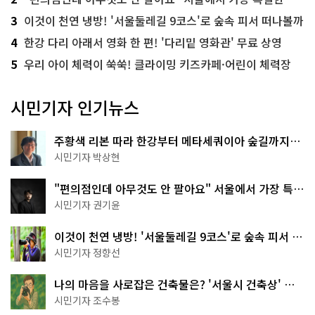
3
이것이 천연 냉방! '서울둘레길 9코스'로 숲속 피서 떠나볼까
4
한강 다리 아래서 영화 한 편! '다리밑 영화관' 무료 상영
5
우리 아이 체력이 쑥쑥! 클라이밍 키즈카페·어린이 체력장
시민기자 인기뉴스
주황색 리본 따라 한강부터 메타세쿼이아 숲길까지…
서울둘레길 15코스
시민기자 박상현
"편의점인데 아무것도 안 팔아요" 서울에서 가장 특별
한 편의점의 정체
시민기자 권기윤
이것이 천연 냉방! '서울둘레길 9코스'로 숲속 피서 떠
나볼까
시민기자 정향선
나의 마음을 사로잡은 건축물은? '서울시 건축상' 수
상작 공개!
시민기자 조수봉