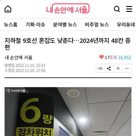
본
페
내
문
이
내
손
검
메
바
지
손
안
색
뉴
로
상
안
주
에
창
전
가
단
에
뉴스홈
기획·이슈
분야별 뉴스
비주얼 뉴스
우리동네
요
서
열
체
기
으
서
서
울
기
보
로
울
비
기
이
-
지하철 9호선 혼잡도 낮춘다…2024년까지 48칸 증
스
동
서
편
바
울
로
시
가
좋
내 손안에 서울
17
조회
16,452
대
기
아
표
발행일
2022.11.10. 15:31
요
소
페
S
글
글
수정일
2022.11.10. 17:56
통
이
N
자
자
포
지
S
크
크
털
U
공
기
기
R
유
크
작
L
하
게
게
복
기
변
변
사
경
경
하
하
기
기