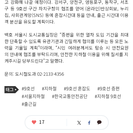
고 강화해 나갈 예정이다. 강서구, 양천구, 영등포구, 동작구, 서초
구 등 9호선 구간 자치구청의 협조를 얻어 (온라인)반상회보, 누리
집, 사회관계망(SNS) 등에 혼잡시간대 등을 안내, 출근 시간대 이용
객 분산을 유도할 계획이다.
백호 서울시 도시교통실장은 “증편을 위한 열차 도입 기간을 최대
한 단축할 수 있도록 유관기관과 긴밀하게 협의를 이루는 등 모든 노
력을 기울일 계획”이라며, “시민 여러분께서도 탑승 시 안전요원
의 안내에 협조를 부탁드리며, 안전한 지하철 이용을 위해 질서를 지
켜주시길 당부드린다”고 말했다.
문의: 도시철도과 02-2133-4356
기
태
#9호선
#지하철
#9호선 혼잡도
#9호선 증편
사
그
관
#서울지하철
#한국교통안전공단
#지하철 9호선
련
#출근길
태
그
좋
17
카
트
페
아
카
위
이
요
오