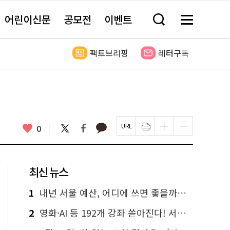
어린이신문
공모전
이벤트
검
메
색
뉴
창
전
열
체
팩트브리핑
레터구독
기
보
기
카
좋
트
페
0
페
인
글
글
카
위
이
아
이
쇄
자
자
오
터
스
요
지
하
크
크
톡
북
U
기
기
기
R
새
크
작
L
창
게
게
최신 뉴스
복
열
변
변
사
림
경
경
하
하
1
내년 서울 예산, 어디에 쓰면 좋을까요? 온라인 투표
기
기
2
영화·AI 등 192개 강좌 쏟아진다! 서울시민대학 선착순 신청