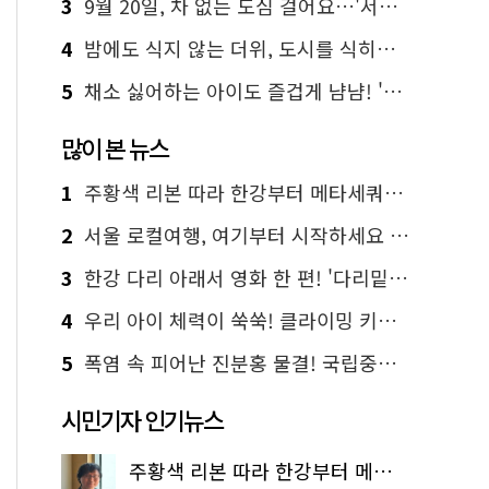
3
9월 20일, 차 없는 도심 걸어요…'서울 걷자 페스티벌' 선착순 5천명
4
밤에도 식지 않는 더위, 도시를 식히는 시원한 해법은?
5
채소 싫어하는 아이도 즐겁게 냠냠! '찾아가는 서울시 식생활 교육' 현장
많이 본 뉴스
1
주황색 리본 따라 한강부터 메타세쿼이아 숲길까지…서울둘레길 15코스
2
서울 로컬여행, 여기부터 시작하세요 '서울에디션25'
3
한강 다리 아래서 영화 한 편! '다리밑 영화관' 무료 상영
4
우리 아이 체력이 쑥쑥! 클라이밍 키즈카페·어린이 체력장
5
폭염 속 피어난 진분홍 물결! 국립중앙박물관 배롱나무 명소
시민기자 인기뉴스
주황색 리본 따라 한강부터 메타세쿼이아 숲길까지…서울둘레길 15코스