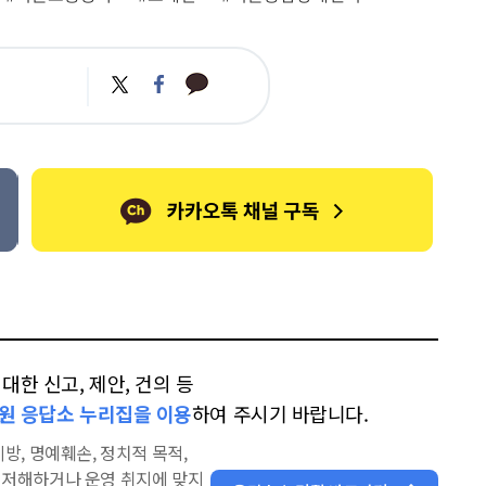
카
트
페
카
위
이
오
터
스
톡
북
한 신고, 제안, 건의 등
원 응답소 누리집을 이용
하여 주시기 바랍니다.
방, 명예훼손, 정치적 목적,
을 저해하거나 운영 취지에 맞지