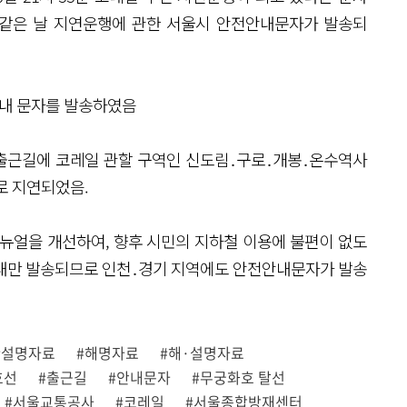
, 같은 날 지연운행에 관한 서울시 안전안내문자가 발송되
안내 문자를 발송하였음
 출근길에 코레일 관할 구역인 신도림․구로․개봉․온수역사
로 지연되었음.
매뉴얼을 개선하여, 향후 시민의 지하철 이용에 불편이 없도
 내만 발송되므로 인천․경기 지역에도 안전안내문자가 발송
#설명자료
#해명자료
#해·설명자료
호선
#출근길
#안내문자
#무궁화호 탈선
#서울교통공사
#코레일
#서울종합방재센터