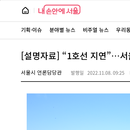
본
페
문
이
뉴
바
지
스
로
상
룸
가
단
뉴
기
으
스
로
기획·이슈
분야별 뉴스
비주얼 뉴스
우리동
주
이
요
동
서
비
스
[설명자료] “1호선 지연”…서
바
로
가
기
서울시 언론담당관
발행일
2022.11.08. 09:25