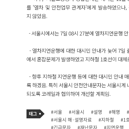
를 ‘열차 및 안전업무 관계자’에게 발송하였으나
지 않았음.
- 서울시에서는 7일 08시 27분에 열차지연운행 
- 열차지연운행에 대한 대시민 안내가 늦어 7일
에서 혼잡문제가 발생하였고 지하철 1호선이 대체
- 향후 지하철 지연운행 등에 대한 대시민 안내 
록 하겠음. 특히 서울시 안전안내문자는 서울시계
되도록 코레일과 협의하여 개선할 계획임.
기
태
#서울
#서울시
#설명
#해명
사
그
관
#서울시 해·설명자료
#지하철
#1
련
태
#긴급문자
#재난문자
#지연운행