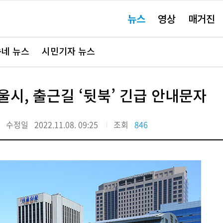
주
뉴스
영상
매거진
요
서
비
스
바
네 뉴스
시민기자 뉴스
로
가
기"
울시, 출근길 ‘뒷북’ 긴급 안내문자
수정일
2022.11.08. 09:25
조회
846