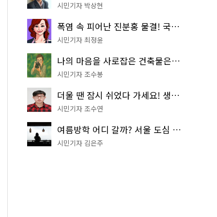
시민기자 박상현
폭염 속 피어난 진분홍 물결! 국립중앙박물관 배롱나무 명소
시민기자 최정윤
나의 마음을 사로잡은 건축물은? '서울시 건축상' 수상작 공개!
시민기자 조수봉
더울 땐 잠시 쉬었다 가세요! 생수 냉장고부터 해피소·무더위쉼터까지
시민기자 조수연
여름방학 어디 갈까? 서울 도심 무료 실내 여행 코스 추천
시민기자 김은주