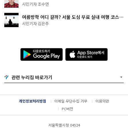
·무더위쉼터까지
시민기자 조수연
여름방학 어디 갈까? 서울 도심 무료 실내 여행 코스
추천
시민기자 김은주
다
A
운
p
로
p
드
S
하
t
기
o
관련 누리집 바로가기
G
r
o
e
o
에
g
서
l
다
개인정보처리방침
이메일 무단수집 거부
이용약관
e
운
P
로
PC버전
l
드
a
하
y
기
서울특별시청 04524