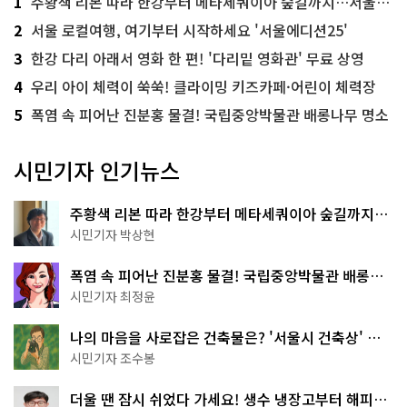
1
주황색 리본 따라 한강부터 메타세쿼이아 숲길까지…서울둘레길 15코스
2
서울 로컬여행, 여기부터 시작하세요 '서울에디션25'
3
한강 다리 아래서 영화 한 편! '다리밑 영화관' 무료 상영
4
우리 아이 체력이 쑥쑥! 클라이밍 키즈카페·어린이 체력장
5
폭염 속 피어난 진분홍 물결! 국립중앙박물관 배롱나무 명소
시민기자 인기뉴스
주황색 리본 따라 한강부터 메타세쿼이아 숲길까지…
서울둘레길 15코스
시민기자 박상현
폭염 속 피어난 진분홍 물결! 국립중앙박물관 배롱나
무 명소
시민기자 최정윤
나의 마음을 사로잡은 건축물은? '서울시 건축상' 수
상작 공개!
시민기자 조수봉
더울 땐 잠시 쉬었다 가세요! 생수 냉장고부터 해피소