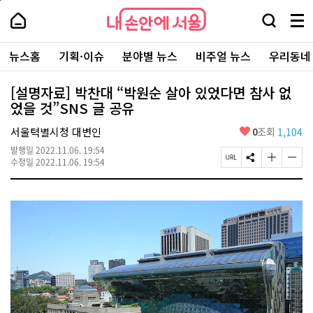
본
페
내
문
이
내
손
검
메
바
지
손
안
색
뉴
로
상
안
주
에
창
전
가
단
에
뉴스홈
기획·이슈
분야별 뉴스
비주얼 뉴스
우리동네
요
서
열
체
기
으
서
서
울
기
보
로
울
비
기
이
-
[설명자료] 박찬대 “박원순 살아 있었다면 참사 없
스
동
서
었을 것”SNS 글 공유
바
울
로
시
가
좋
서울텩별시청 대변인
0
조회
1,104
대
기
아
표
발행일
2022.11.06. 19:54
요
소
페
S
글
글
수정일
2022.11.06. 19:54
통
이
N
자
자
포
지
S
크
크
털
U
공
기
기
R
유
크
작
L
하
게
게
복
기
변
변
사
경
경
하
하
기
기