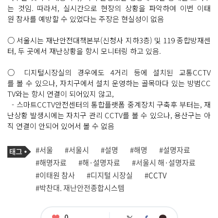
는 것임. 따라서, 실시간으로 현장의 상황을 파악하여 이번 이태
원 참사를 예방할 수 있었다는 주장은 현실성이 없음
○ 서울시는 재난안전대책본부(신청사 지하3층) 및 119 종합방재센
터, 두 곳에서 재난상황을 항시 모니터링 하고 있음.
○ 디지털시장실의 경우에도 4거리 등에 설치된 교통CCTV
를 볼 수 있으나, 자치구에서 설치 운영하는 골목마다 있는 방범CC
TV와는 항시 연결이 되어있지 않고,
- 스마트CCTV안전센터의 통합플랫폼 중계장치 구축후 부터는, 재
난상황 발생시에는 자치구 관리 CCTV를 볼 수 있으나, 용산구는 아
직 연결이 안되어 있어서 볼 수 없음
기
태
#서울
#서울시
#설명
#해명
#설명자료
사
그
관
#해명자료
#해·설명자료
#서울시 해·설명자료
련
#이태원 참사
#디지털 시장실
#CCTV
태
그
#박찬대. 재난안전종합시스템
좋
0
카