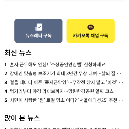
최신 뉴스
1
혼자 근무해도 안심! '소상공인안심벨' 신청하세요
2
장애인 맞춤형 보조기기 최대 3년간 무상 대여…삶의 질 높인다
3
걸을 때마다 아픈 '족저근막염'…무작정 참지 말고 '이것' 해보세요!
4
먹거리부터 야경 라이브까지…망원한강공원 알짜 코스
5
시민이 사랑한 '찐' 로컬 명소 어디? '서울에디션25' 추천 코스
많이 본 뉴스