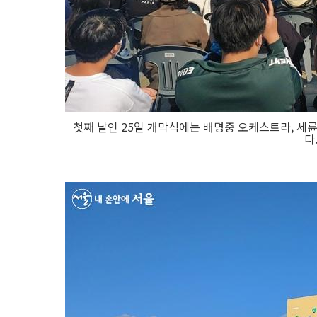
첫째 날인 25일 개막식에는 배명중 오케스트라, 세륜초
다