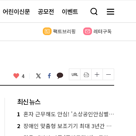
어린이신문
공모전
이벤트
검
메
색
뉴
창
전
열
체
팩트브리핑
레터구독
기
보
기
카
좋
트
페
4
페
인
글
글
카
위
이
아
이
쇄
자
자
오
터
스
요
지
하
크
크
톡
북
U
기
기
기
R
새
크
작
L
창
게
게
최신 뉴스
복
열
변
변
사
림
경
경
하
하
1
혼자 근무해도 안심! '소상공인안심벨' 신청하세요
기
기
2
장애인 맞춤형 보조기기 최대 3년간 무상 대여…삶의 질 높인다