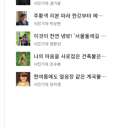
시민기자 권기윤
주황색 리본 따라 한강부터 메타세쿼이아 숲길까지…서울둘레길 15코스
시민기자 박상현
이것이 천연 냉방! '서울둘레길 9코스'로 숲속 피서 떠나볼까
시민기자 정향선
나의 마음을 사로잡은 건축물은? '서울시 건축상' 수상작 공개!
시민기자 조수봉
한여름에도 얼음장 같은 계곡물! 서울 '진관사 계곡'이 천국이네~
시민기자 양지영