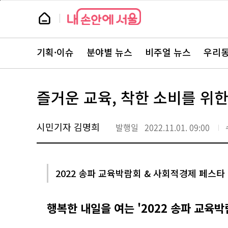
본
페
문
이
뉴
바
지
스
로
상
룸
가
단
뉴
기
으
스
로
기획·이슈
분야별 뉴스
비주얼 뉴스
우리동
주
이
요
동
서
비
스
즐거운 교육, 착한 소비를 위
바
로
가
기
시민기자 김명희
발행일
2022.11.01. 09:00
2022 송파 교육박람회 & 사회적경제 페스타
행복한 내일을 여는 '2022 송파 교육박