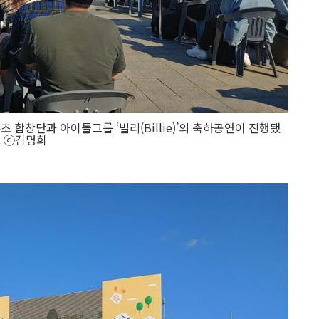
 합창단과 아이돌그룹 ‘빌리(Billie)’의 축하공연이 진행됐
. ⓒ김명희