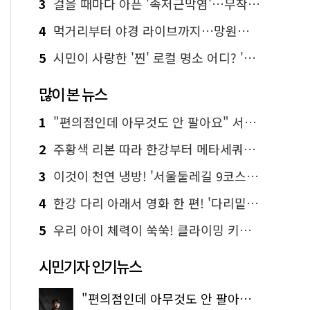
3
걸을 때마다 아픈 '족저근막염'…무작정 참지 말고 '이것' 해보세요!
4
먹거리부터 야경 라이브까지…망원한강공원 알짜 코스
5
시민이 사랑한 '찐' 로컬 명소 어디? '서울에디션25' 추천 코스
많이 본 뉴스
1
"편의점인데 아무것도 안 팔아요" 서울에서 가장 특별한 편의점의 정체
2
주황색 리본 따라 한강부터 메타세쿼이아 숲길까지…서울둘레길 15코스
3
이것이 천연 냉방! '서울둘레길 9코스'로 숲속 피서 떠나볼까
4
한강 다리 아래서 영화 한 편! '다리밑 영화관' 무료 상영
5
우리 아이 체력이 쑥쑥! 클라이밍 키즈카페·어린이 체력장
시민기자 인기뉴스
"편의점인데 아무것도 안 팔아요" 서울에서 가장 특별한 편의점의 정체