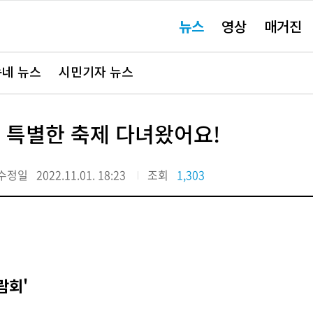
주
뉴스
영상
매거진
요
서
비
스
바
네 뉴스
시민기자 뉴스
로
가
기"
한 특별한 축제 다녀왔어요!
수정일
2022.11.01. 18:23
조회
1,303
람회'