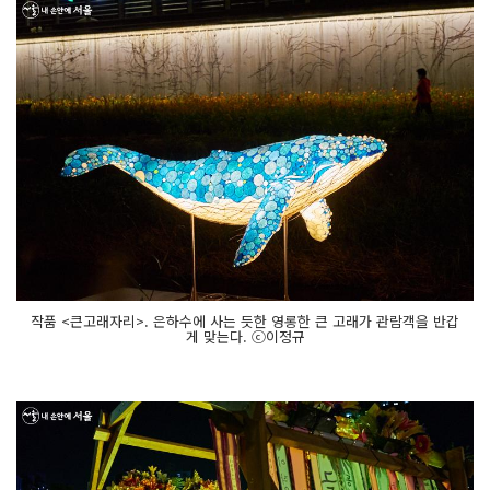
작품 <큰고래자리>. 은하수에 사는 듯한 영롱한 큰 고래가 관람객을 반갑
게 맞는다. ⓒ이정규