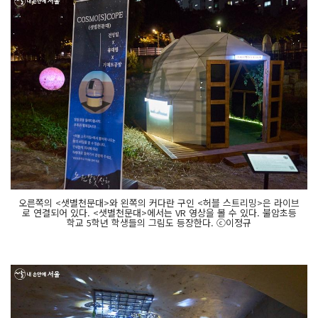
오른쪽의 <샛별천문대>와 왼쪽의 커다란 구인 <허블 스트리밍>은 라이브
로 연결되어 있다. <샛별천문대>에서는 VR 영상을 볼 수 있다. 불암초등
학교 5학년 학생들의 그림도 등장한다. ⓒ이정규