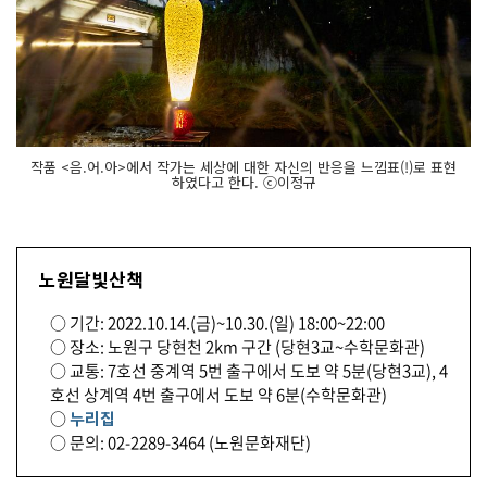
작품 <음.어.아>에서 작가는 세상에 대한 자신의 반응을 느낌표(!)로 표현
하였다고 한다. ⓒ이정규
노원달빛산책
○ 기간: 2022.10.14.(금)~10.30.(일) 18:00~22:00
○ 장소: 노원구 당현천 2km 구간 (당현3교~수학문화관)
○ 교통: 7호선 중계역 5번 출구에서 도보 약 5분(당현3교), 4
호선 상계역 4번 출구에서 도보 약 6분(수학문화관)
○
누리집
○ 문의: 02-2289-3464 (노원문화재단)