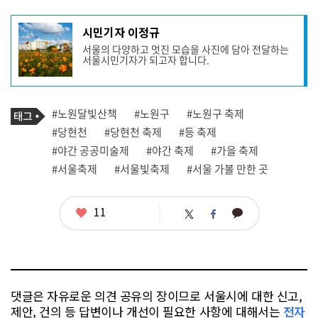
기
시민기자 이정규
사
서울의 다양하고 멋진 모습을 사진에 담아 전달하는
작
서울시민기자가 되고자 합니다.
성
자
프
로
기
필
태
#노원달빛산책
#노원구
#노원구 축제
사
그
관
#당현천
#당현천 축제
#등 축제
련
#야간 공공미술제
#야간 축제
#가을 축제
태
그
#서울축제
#서울빛축제
#서울 가볼 만한 곳
좋
11
카
트
페
아
카
위
이
요
오
터
스
톡
북
댓글은 자유로운 의견 공유의 장이므로 서울시에 대한 신고,
제안, 건의 등 답변이나 개선이 필요한 사항에 대해서는
전자