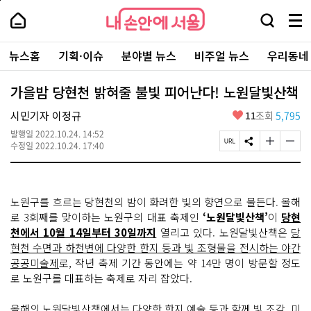
본
페
내
문
이
내
손
검
메
바
지
손
안
색
뉴
로
상
안
주
에
창
전
가
단
에
뉴스홈
기획·이슈
분야별 뉴스
비주얼 뉴스
우리동네
요
서
열
체
기
으
서
서
울
기
보
로
울
비
기
이
-
가을밤 당현천 밝혀줄 불빛 피어난다! 노원달빛산책
스
동
서
바
울
좋
시민기자 이정규
11
조회
5,795
로
시
아
가
대
발행일
2022.10.24. 14:52
요
기
페
S
글
글
표
수정일
2022.10.24. 17:40
이
N
자
자
소
지
S
크
크
통
U
공
기
기
포
R
유
크
작
털
노원구를 흐르는 당현천의 밤이 화려한 빛의 향연으로 물든다. 올해
L
하
게
게
복
기
변
변
로 3회째를 맞이하는 노원구의 대표 축제인
‘노원달빛산책’
이
당현
사
경
경
천에서 10월 14일부터 30일까지
열리고 있다. 노원달빛산책은
당
하
하
현천 수면과 하천변에 다양한 한지 등과 빛 조형물을 전시하는 야간
기
기
공공미술제
로, 작년 축제 기간 동안에는 약 14만 명이 방문할 정도
로 노원구를 대표하는 축제로 자리 잡았다.
올해의 노원달빛산책에서는 다양한 한지 예술 등과 함께 빛 조각, 미