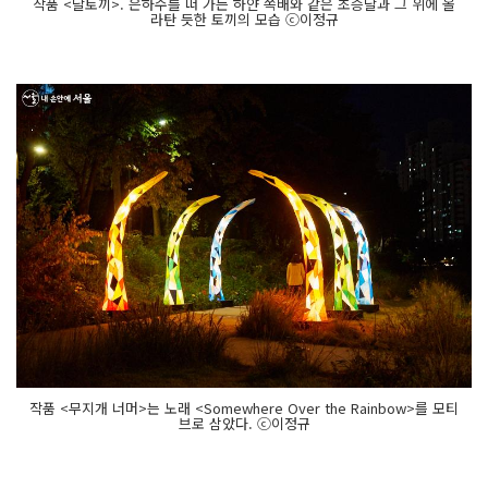
작품 <달토끼>. 은하수를 떠 가는 하얀 쪽배와 같은 초승달과 그 위에 올
라탄 듯한 토끼의 모습 ⓒ이정규
작품 <무지개 너머>는 노래 <Somewhere Over the Rainbow>를 모티
브로 삼았다. ⓒ이정규