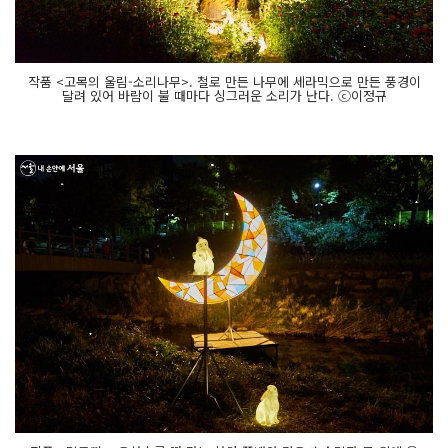
작품 <고목의 울림-소리나무>. 철로 만든 나무에 세라믹으로 만든 풍경이
달려 있어 바람이 불 때마다 싱그러운 소리가 난다. ⓒ이정규