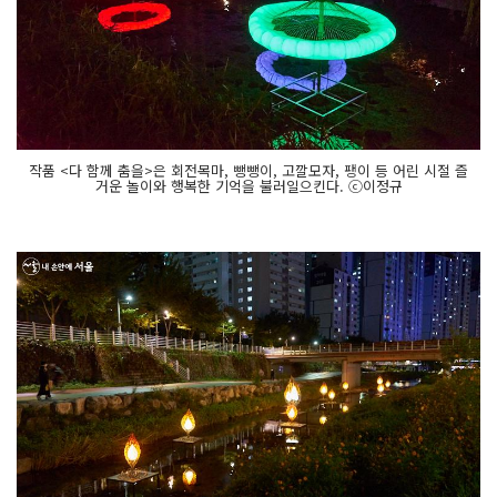
작품 <다 함께 춤을>은 회전목마, 뺑뺑이, 고깔모자, 팽이 등 어린 시절 즐
거운 놀이와 행복한 기억을 불러일으킨다. ⓒ이정규