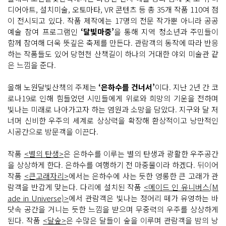
디어아트, 설치미술, 오토마타, VR 콘텐츠 등 총 35개 작품 110여 점
이 전시되고 있다. 작품 제작에는 17명의 전문 작가뿐 아니라 공공
예술 참여 프로그램인
‘달빛마중’
을 통해 지역 청소년과 주민들이
함께 참여해 더욱 뜻깊은 축제를 만든다. 관람객의 동작에 따라 반응
하는 작품들도 있어 당현천 산책길이 하나의 거대한 야외 미술관 같
은 느낌을 준다.
올해 노원달빛산책의 주제는
‘은하수를 건너서’
이다. 지난 2년 간 코
로나19로 인해 힘들었던 시민들에게 위로와 희망의 기운을 전하며
빛나는 미래로 나아가고자 하는 염원과 소망을 담았다. 지구와 달 저
너머 신비한 우주의 세계로 상상력을 확장해 환상적이고 낭만적인
시공간으로 방문객을 이끈다.
작품
<별의 탄생>
은 은하수를 이루는 별의 탄생과 광활한 우주공간
을 상상하게 한다. 은하수를 여행하기 전 마중물이라 하겠다. 뒤이어
작품
<큰고래자리>
에서는 은하수에 사는 듯한 영롱한 큰 고래가 관
람객을 반갑게 맞는다. 다리에 설치된 작품
<메이드 인 유니버스(M
ade in Universe)>
에서 관람객은 빛나는 정어리 떼가 유영하는 바
닷속 공간을 거니는 듯한 느낌을 받으며 무중력의 우주를 상상하게
된다. 작품
<달숲>
은 수많은 달들이 숲을 이루며 관람객을 밤의 낭