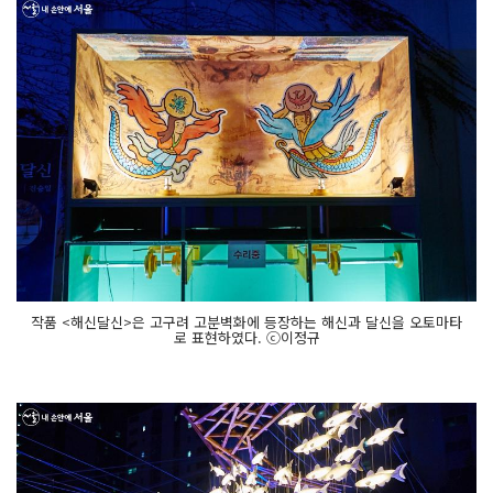
작품 <해신달신>은 고구려 고분벽화에 등장하는 해신과 달신을 오토마타
로 표현하였다. ⓒ이정규