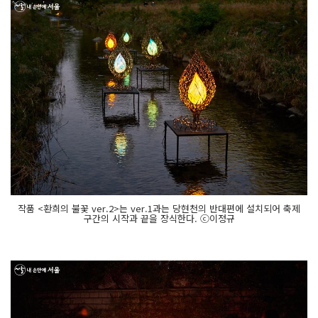
작품 <환희의 불꽃 ver.2>는 ver.1과는 당현천의 반대편에 설치되어 축제
구간의 시작과 끝을 장식한다. ⓒ이정규