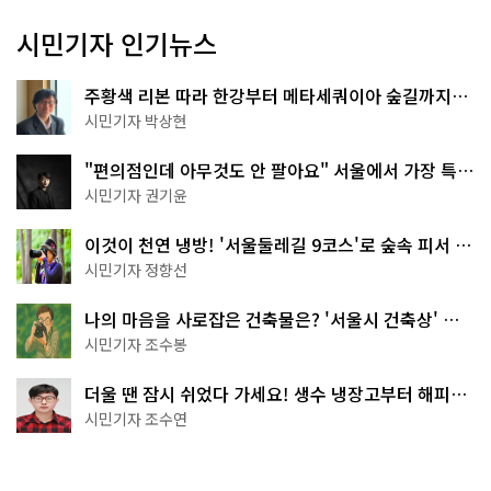
시민기자 인기뉴스
주황색 리본 따라 한강부터 메타세쿼이아 숲길까지…
서울둘레길 15코스
시민기자 박상현
"편의점인데 아무것도 안 팔아요" 서울에서 가장 특별
한 편의점의 정체
시민기자 권기윤
이것이 천연 냉방! '서울둘레길 9코스'로 숲속 피서 떠
나볼까
시민기자 정향선
나의 마음을 사로잡은 건축물은? '서울시 건축상' 수
상작 공개!
시민기자 조수봉
더울 땐 잠시 쉬었다 가세요! 생수 냉장고부터 해피소
·무더위쉼터까지
시민기자 조수연