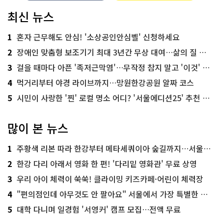
최신 뉴스
1
혼자 근무해도 안심! '소상공인안심벨' 신청하세요
2
장애인 맞춤형 보조기기 최대 3년간 무상 대여…삶의 질 높인다
3
걸을 때마다 아픈 '족저근막염'…무작정 참지 말고 '이것' 해보세요!
4
먹거리부터 야경 라이브까지…망원한강공원 알짜 코스
5
시민이 사랑한 '찐' 로컬 명소 어디? '서울에디션25' 추천 코스
많이 본 뉴스
1
주황색 리본 따라 한강부터 메타세쿼이아 숲길까지…서울둘레길 15코스
2
한강 다리 아래서 영화 한 편! '다리밑 영화관' 무료 상영
3
우리 아이 체력이 쑥쑥! 클라이밍 키즈카페·어린이 체력장
4
"편의점인데 아무것도 안 팔아요" 서울에서 가장 특별한 편의점의 정체
5
대학 다니며 일경험 '서영커' 캠프 모집…전액 무료