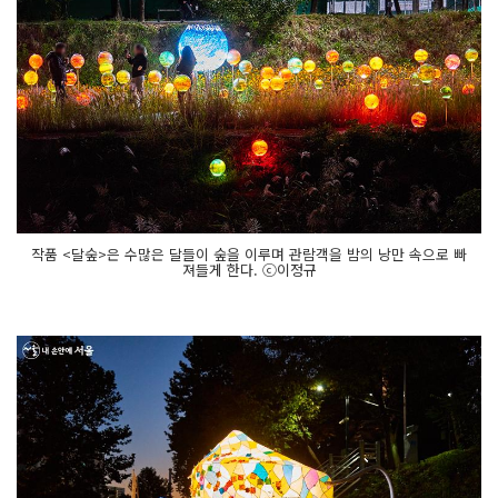
작품 <달숲>은 수많은 달들이 숲을 이루며 관람객을 밤의 낭만 속으로 빠
져들게 한다. ⓒ이정규