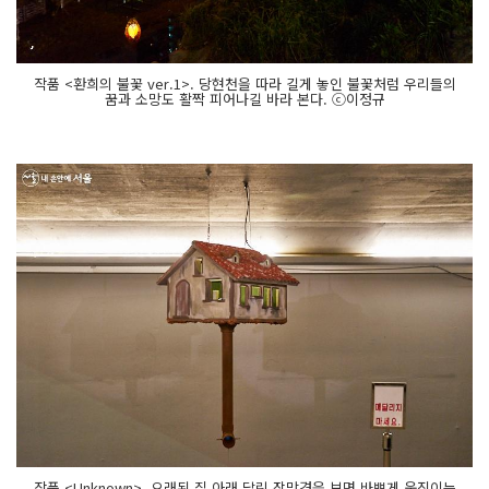
작품 <환희의 불꽃 ver.1>. 당현천을 따라 길게 놓인 불꽃처럼 우리들의
꿈과 소망도 활짝 피어나길 바라 본다. ⓒ이정규
작품 <Unknown>. 오래된 집 아래 달린 잠망경을 보면 바쁘게 움직이는