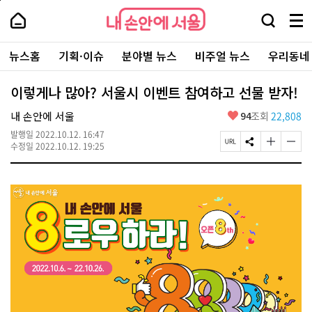
본
페
내
문
이
내
손
검
메
바
지
손
안
색
뉴
로
상
안
주
에
창
전
가
단
에
뉴스홈
기획·이슈
분야별 뉴스
비주얼 뉴스
우리동네
요
서
열
체
기
으
서
서
울
기
보
로
울
비
기
이
-
이렇게나 많아? 서울시 이벤트 참여하고 선물 받자!
스
동
서
바
울
좋
내 손안에 서울
94
조회
22,808
로
시
아
가
대
발행일
2022.10.12. 16:47
요
기
페
S
글
글
표
수정일
2022.10.12. 19:25
이
N
자
자
소
지
S
크
크
통
U
공
기
기
포
R
유
크
작
털
L
하
게
게
복
기
변
변
사
경
경
하
하
기
기