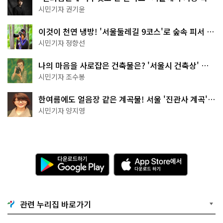
한 편의점의 정체
시민기자 권기윤
이것이 천연 냉방! '서울둘레길 9코스'로 숲속 피서 떠
나볼까
시민기자 정향선
나의 마음을 사로잡은 건축물은? '서울시 건축상' 수
상작 공개!
시민기자 조수봉
한여름에도 얼음장 같은 계곡물! 서울 '진관사 계곡'이
천국이네~
시민기자 양지영
다
A
운
p
로
p
드
S
하
t
기
o
관련 누리집 바로가기
G
r
o
e