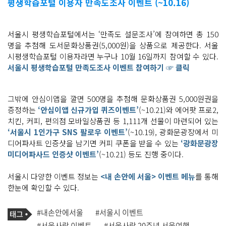
평생학습포털 이용자 만족도조사 이벤트 (~10.16)
서울시 평생학습포털에서는 ‘만족도 설문조사’에 참여하면 총 150
명을 추첨해 도서문화상품권(5,000원)을 상품으로 제공한다. 서울
시평생학습포털 이용자라면 누구나 10월 16일까지 참여할 수 있다.
서울시 평생학습포털 만족도조사 이벤트 참여하기 ☞ 클릭
그밖에 안심이앱을 깔면 500명을 추첨해 문화상품권 5,000원권을
증정하는
‘안심이앱 신규가입 퀴즈이벤트’
(~10.21)와 에어팟 프로2,
치킨, 커피, 편의점 모바일상품권 등 1,111개 선물이 마련되어 있는
‘서울시 1인가구 SNS 팔로우 이벤트’
(~10.19), 광화문광장에서 미
디어파사트 인증샷을 남기면 커피 쿠폰을 받을 수 있는
‘광화문광장
미디어파사드 인증샷 이벤트’
(~10.21) 등도 진행 중이다.
서울시 다양한 이벤트 정보는
<내 손안에 서울> 이벤트 메뉴
를 통해
한눈에 확인할 수 있다.
기
태
#내손안에서울
#서울시 이벤트
사
그
관
#서울사랑 이벤트
#서울사랑 20주년 서울여행