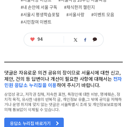
련
#내 손안에 서울 구독
#채식한끼 챌린지
태
그
#서울시 평생학습포털
#서울사랑
#이벤트 모음
#시민참여 이벤트
좋
94
카
트
페
아
카
위
이
요
오
터
스
톡
북
댓글은 자유로운 의견 공유의 장이므로 서울시에 대한 신고,
제안, 건의 등 답변이나 개선이 필요한 사항에 대해서는
전자
민원 응답소 누리집을 이용
하여 주시기 바랍니다.
상업성 광고, 저작권 침해, 저속한 표현, 특정인에 대한 비방, 명예훼손, 정
치적 목적, 유사한 내용의 반복적 글, 개인정보 유출,그 밖에 공익을 저해하
거나 운영 취지에 맞지 않는 댓글은 서울특별시 조례 및 개인정보보호법에
의해 통보없이 삭제될 수 있습니다.
응답소 누리집 바로가기