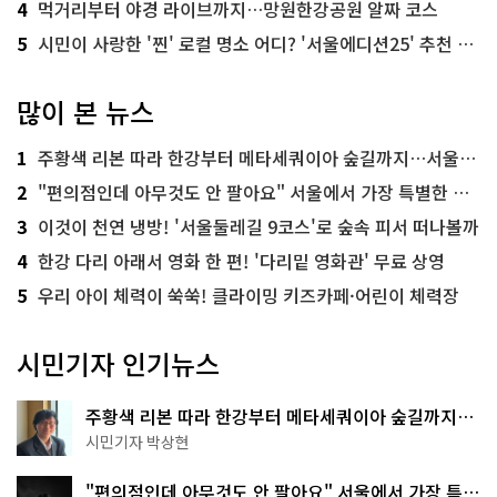
4
먹거리부터 야경 라이브까지…망원한강공원 알짜 코스
5
시민이 사랑한 '찐' 로컬 명소 어디? '서울에디션25' 추천 코스
많이 본 뉴스
1
주황색 리본 따라 한강부터 메타세쿼이아 숲길까지…서울둘레길 15코스
2
"편의점인데 아무것도 안 팔아요" 서울에서 가장 특별한 편의점의 정체
3
이것이 천연 냉방! '서울둘레길 9코스'로 숲속 피서 떠나볼까
4
한강 다리 아래서 영화 한 편! '다리밑 영화관' 무료 상영
5
우리 아이 체력이 쑥쑥! 클라이밍 키즈카페·어린이 체력장
시민기자 인기뉴스
주황색 리본 따라 한강부터 메타세쿼이아 숲길까지…
서울둘레길 15코스
시민기자 박상현
"편의점인데 아무것도 안 팔아요" 서울에서 가장 특별