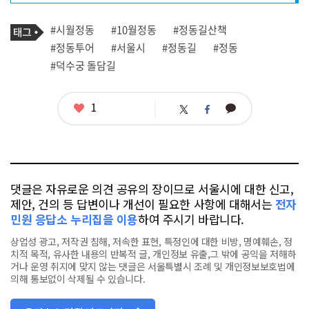
프
로
기
필
태
#시월정동
#10월정동
#정동길산책
사
그
관
#정동투어
#서울시
#정동길
#정동
련
#덕수궁 돌담길
태
그
좋
1
카
트
페
아
카
위
이
요
오
터
스
톡
북
댓글은 자유로운 의견 공유의 장이므로 서울시에 대한 신고,
제안, 건의 등 답변이나 개선이 필요한 사항에 대해서는
전자
민원 응답소 누리집을 이용
하여 주시기 바랍니다.
상업성 광고, 저작권 침해, 저속한 표현, 특정인에 대한 비방, 명예훼손, 정
치적 목적, 유사한 내용의 반복적 글, 개인정보 유출,그 밖에 공익을 저해하
거나 운영 취지에 맞지 않는 댓글은 서울특별시 조례 및 개인정보보호법에
의해 통보없이 삭제될 수 있습니다.