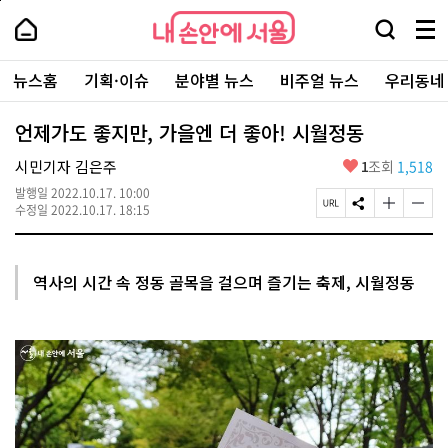
본
페
내
문
이
내
손
검
메
바
지
손
안
색
뉴
로
상
안
주
에
창
전
가
단
에
뉴스홈
기획·이슈
분야별 뉴스
비주얼 뉴스
우리동네
요
서
열
체
기
으
서
서
울
기
보
로
울
비
기
이
-
언제가도 좋지만, 가을엔 더 좋아! 시월정동
스
동
서
바
울
좋
시민기자 김은주
1
조회
1,518
로
시
아
가
대
발행일
2022.10.17. 10:00
요
기
페
S
글
글
표
수정일
2022.10.17. 18:15
이
N
자
자
소
지
S
크
크
통
U
공
기
기
포
R
유
크
작
털
역사의 시간 속 정동 골목을 걸으며 즐기는 축제, 시월정동
L
하
게
게
복
기
변
변
사
경
경
하
하
기
기