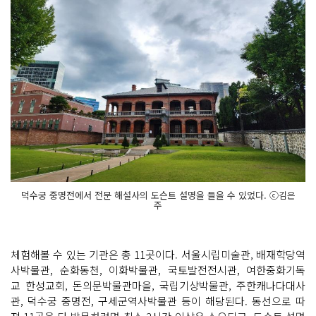
덕수궁 중명전에서 전문 해설사의 도슨트 설명을 들을 수 있었다. ⓒ김은
주
체험해볼 수 있는 기관은 총 11곳이다. 서울시립미술관, 배재학당역
사박물관, 순화동천, 이화박물관, 국토발전전시관, 여한중화기독
교 한성교회, 돈의문박물관마을, 국립기상박물관, 주한캐나다대사
관, 덕수궁 중명전, 구세군역사박물관 등이 해당된다. 동선으로 따