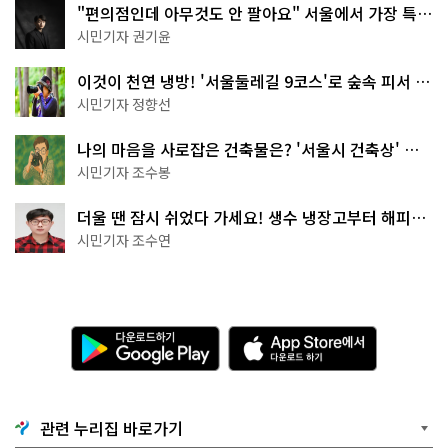
"편의점인데 아무것도 안 팔아요" 서울에서 가장 특별
한 편의점의 정체
시민기자 권기윤
이것이 천연 냉방! '서울둘레길 9코스'로 숲속 피서 떠
나볼까
시민기자 정향선
나의 마음을 사로잡은 건축물은? '서울시 건축상' 수
상작 공개!
시민기자 조수봉
더울 땐 잠시 쉬었다 가세요! 생수 냉장고부터 해피소
·무더위쉼터까지
시민기자 조수연
다
A
운
p
로
p
드
S
하
t
기
o
관련 누리집 바로가기
G
r