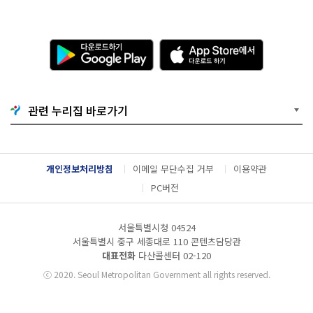
다
A
운
p
로
p
드
S
하
t
기
o
관련 누리집 바로가기
G
r
o
e
o
에
g
서
l
다
개인정보처리방침
이메일 무단수집 거부
이용약관
e
운
P
로
PC버전
l
드
a
하
y
기
서울특별시청 04524
서울특별시 중구 세종대로 110 콘텐츠담당관
대표전화
다산콜센터
02-120
ⓒ
2020. Seoul Metropolitan Government all rights reserved.