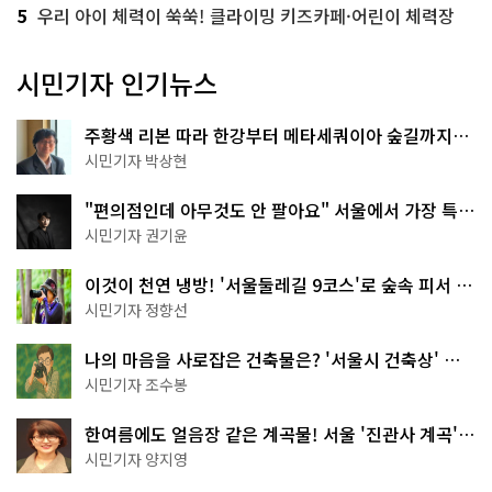
5
우리 아이 체력이 쑥쑥! 클라이밍 키즈카페·어린이 체력장
시민기자 인기뉴스
주황색 리본 따라 한강부터 메타세쿼이아 숲길까지…
서울둘레길 15코스
시민기자 박상현
"편의점인데 아무것도 안 팔아요" 서울에서 가장 특별
한 편의점의 정체
시민기자 권기윤
이것이 천연 냉방! '서울둘레길 9코스'로 숲속 피서 떠
나볼까
시민기자 정향선
나의 마음을 사로잡은 건축물은? '서울시 건축상' 수
상작 공개!
시민기자 조수봉
한여름에도 얼음장 같은 계곡물! 서울 '진관사 계곡'이
천국이네~
시민기자 양지영