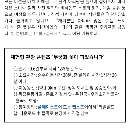
모든 미션을 마치고 에필로그 음악 아리랑을 들으며 걸어보자. 마지
막은 소녀와 함께 사진 찍기와 비하인드 스토리 읽기, 게임 공유 등
으로 여정을 마무리한다. 직접 체험에 참여한 시민들은 "미션 장소
마다 볼거리도 많네요.", "재미뿐만 아니라 많은 것을 느끼
게 해 준 뜻깊은 시간이었습니다!"와 같은 생생한 후기글을 남겼
다. 이 콘텐츠는 11월 7일까지 무료로 이용 가능하다.
체험형 관광 콘텐츠 '무궁화 꽃이 피었습니다'
○ 일시 : 9.6일부터 시작 *2개월간 무료
○ 소요시간 : 순수이동시간 30분, 총 플레이 시간 1시간 30
분 이내
○ 이동동선 : (약 1.9km 구간) 정독 도서관 앞 공중전화-여
성 독립운동가길 - 종로 경찰서 앞 - 운현궁 - 우리소리박물관
- 율곡로 보행로
○ 참여방법 :
플레이스토어
또는
앱스토어
에서 '리얼월드
앱' 다운로드 후 율곡로 현장에서 직접 참여