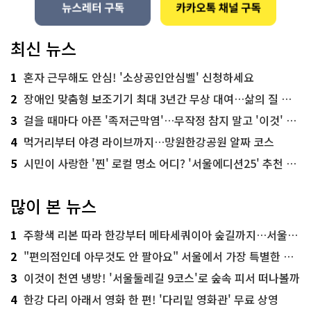
최신 뉴스
1
혼자 근무해도 안심! '소상공인안심벨' 신청하세요
2
장애인 맞춤형 보조기기 최대 3년간 무상 대여…삶의 질 높인다
3
걸을 때마다 아픈 '족저근막염'…무작정 참지 말고 '이것' 해보세요!
4
먹거리부터 야경 라이브까지…망원한강공원 알짜 코스
5
시민이 사랑한 '찐' 로컬 명소 어디? '서울에디션25' 추천 코스
많이 본 뉴스
1
주황색 리본 따라 한강부터 메타세쿼이아 숲길까지…서울둘레길 15코스
2
"편의점인데 아무것도 안 팔아요" 서울에서 가장 특별한 편의점의 정체
3
이것이 천연 냉방! '서울둘레길 9코스'로 숲속 피서 떠나볼까
4
한강 다리 아래서 영화 한 편! '다리밑 영화관' 무료 상영