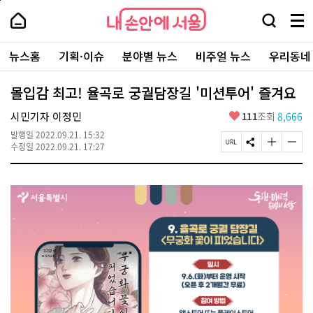
본
페
내
문
이
내
손
검
메
바
지
손
안
색
뉴
로
상
안
주
에
창
전
가
단
에
뉴스홈
기획·이슈
분야별 뉴스
비주얼 뉴스
우리동네
요
서
열
체
기
으
서
서
울
기
보
로
울
비
기
이
-
몰입감 최고! 율곡로 궁궐담장길 '미션투어' 즐겨요
스
동
서
바
울
좋
시민기자 이정민
111
조회
8,666
로
시
아
가
대
발행일
2022.09.21. 15:32
요
기
페
S
글
글
표
수정일
2022.09.21. 17:27
이
N
자
자
소
지
S
크
크
통
U
공
기
기
포
R
유
크
작
털
L
하
게
게
복
기
변
변
사
경
경
하
하
기
기