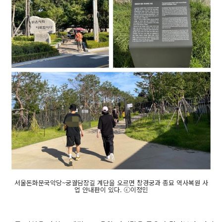
서울돈화문국악당~궁궐담장길 계단을 오르면 창경궁과 종묘 역사복원 사
업 안내판이 있다. ⓒ이정민