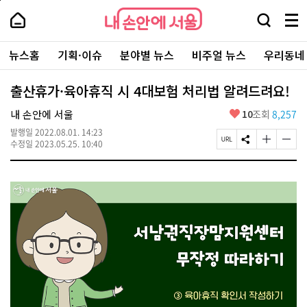
본
페
내
문
이
내
손
검
메
바
지
손
안
색
뉴
로
상
안
주
에
창
전
가
단
에
뉴스홈
기획·이슈
분야별 뉴스
비주얼 뉴스
우리동네
요
서
열
체
기
으
서
서
울
기
보
로
울
비
기
이
-
출산휴가·육아휴직 시 4대보험 처리법 알려드려요!
스
동
서
바
울
좋
내 손안에 서울
10
조회
8,257
로
시
아
가
대
발행일
2022.08.01. 14:23
요
기
페
S
글
글
표
수정일
2023.05.25. 10:40
이
N
자
자
소
지
S
크
크
통
U
공
기
기
포
R
유
크
작
털
L
하
게
게
복
기
변
변
사
경
경
하
하
기
기