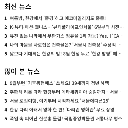
최신 뉴스
1
여름밤, 한강에서 '줍깅'하고 에코마일리지도 줍줍!
2
K-뷰티·패션·웰니스…'뷰티풀라이프인서울' 6일부터 사전 예약
3
유전 없는 나라에서 부탄가스 점유율 1위 가능? Yes, I 'CAN'
4
나의 마음을 사로잡은 건축물은? '서울시 건축상' 수상작 공개!
5
낮보다 기대되는 한강의 밤! 8월 한정 무료 '한강 밤핑' 예약은?
많이 본 뉴스
1
9월부턴 '기후동행패스' 쓰세요! 39세까지 청년 혜택
2
주황색 리본 따라 한강부터 메타세쿼이아 숲길까지…서울둘레길 15코스
3
서울 로컬여행, 여기부터 시작하세요 '서울에디션25'
4
한강 다리 아래서 영화 한 편! '다리밑 영화관' 무료 상영
5
폭염 속 피어난 진분홍 물결! 국립중앙박물관 배롱나무 명소