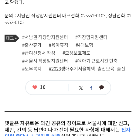
고 말했다.
문의 : 서남권 직장맘지원센터 대표전화 02-852-0103, 상담전화 02
-852-0102
기
태
#서남권 직장맘지원센터
#직장맘지원센터
사
그
관
#출산휴가
#육아휴직
#4대보험
련
#급여신청서 작성
#모성보호제도
태
그
#서울시 직장맘지원센터
#육아기 근로시간 단축
#노무복지
#2023생애주기서울혜택_출산보육_출산
좋
10
카
트
페
아
카
위
이
요
오
터
스
톡
북
댓글은 자유로운 의견 공유의 장이므로 서울시에 대한 신고,
제안, 건의 등 답변이나 개선이 필요한 사항에 대해서는
전자