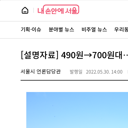
본
페
문
이
뉴
바
지
스
로
상
룸
가
단
뉴
기
으
스
로
기획·이슈
분야별 뉴스
비주얼 뉴스
우리동
주
이
요
동
서
비
스
[설명자료] 490원→700원대
바
로
가
기
서울시 언론담당관
발행일
2022.05.30. 14:00