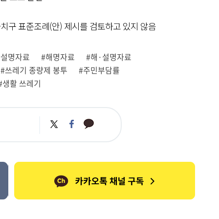
자치구 표준조례(안) 제시를 검토하고 있지 않음
#설명자료
#해명자료
#해·설명자료
#쓰레기 종량제 봉투
#주민부담률
#생활 쓰레기
카
트
페
카
위
이
오
터
스
톡
북