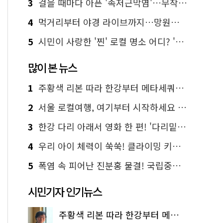
3
걸을 때마다 아픈 '족저근막염'…무작정 참지 말고 '이것' 해보세요!
4
먹거리부터 야경 라이브까지…망원한강공원 알짜 코스
5
시민이 사랑한 '찐' 로컬 명소 어디? '서울에디션25' 추천 코스
많이 본 뉴스
1
주황색 리본 따라 한강부터 메타세쿼이아 숲길까지…서울둘레길 15코스
2
서울 로컬여행, 여기부터 시작하세요 '서울에디션25'
3
한강 다리 아래서 영화 한 편! '다리밑 영화관' 무료 상영
4
우리 아이 체력이 쑥쑥! 클라이밍 키즈카페·어린이 체력장
5
폭염 속 피어난 진분홍 물결! 국립중앙박물관 배롱나무 명소
시민기자 인기뉴스
주황색 리본 따라 한강부터 메타세쿼이아 숲길까지…서울둘레길 15코스