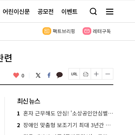
어린이신문
공모전
이벤트
검
메
색
뉴
창
전
열
체
팩트브리핑
레터구독
기
보
기
관련
카
좋
트
페
0
페
인
글
글
카
위
이
아
이
쇄
자
자
오
터
스
요
지
하
크
크
톡
북
U
기
기
기
R
새
크
작
L
창
게
게
최신 뉴스
복
열
변
변
사
림
경
경
하
하
1
혼자 근무해도 안심! '소상공인안심벨' 신청하세요
기
기
2
장애인 맞춤형 보조기기 최대 3년간 무상 대여…삶의 질 높인다