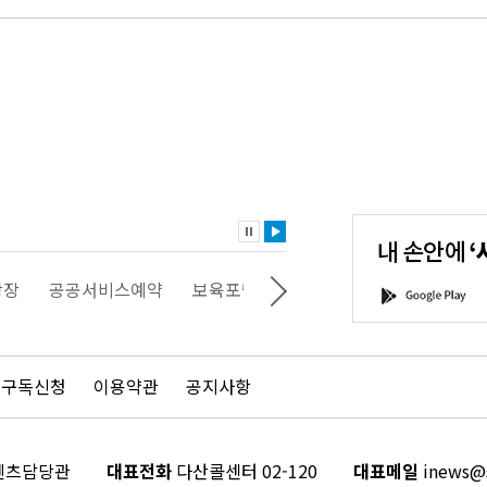
내
손
안
에
'서
광장
공공서비스예약
보육포털
일자리포털
문화포털
G
울'을
o
다
o
운
g
로
l
드
e
 구독신청
이용약관
공지사항
하
P
세
l
요!
a
y
콘텐츠담당관
대표전화
다산콜센터 02-120
대표메일
inews@s