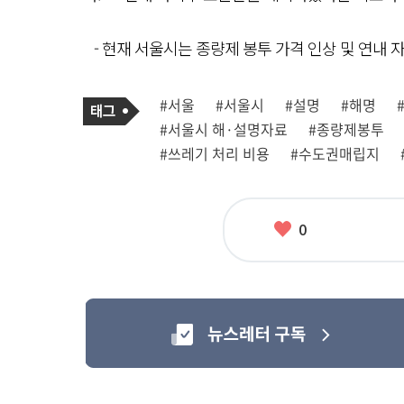
- 현재 서울시는 종량제 봉투 가격 인상 및 연내 
기
태
#서울
#서울시
#설명
#해명
사
그
관
#서울시 해·설명자료
#종량제봉투
련
태
#쓰레기 처리 비용
#수도권매립지
그
좋
0
아
요