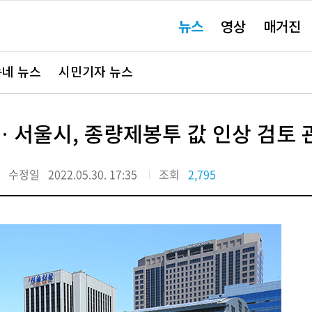
주
뉴스
영상
매거진
요
서
비
스
바
네 뉴스
시민기자 뉴스
로
가
기"
… 서울시, 종량제봉투 값 인상 검토 
수정일
2022.05.30. 17:35
조회
2,795