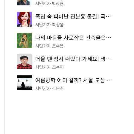
시민기자 박상현
폭염 속 피어난 진분홍 물결! 국립중앙박물관 배롱나무 명소
시민기자 최정윤
나의 마음을 사로잡은 건축물은? '서울시 건축상' 수상작 공개!
시민기자 조수봉
더울 땐 잠시 쉬었다 가세요! 생수 냉장고부터 해피소·무더위쉼터까지
시민기자 조수연
여름방학 어디 갈까? 서울 도심 무료 실내 여행 코스 추천
시민기자 김은주