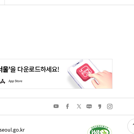
평생학습포털
청년포털
대기환경정보
에코마일리지
A
p
p
S
t
o
유
페
트
네
카
인
r
튜
이
위
이
카
스
e
브
스
터
버
오
타
북
블
스
그
로
토
램
그
리
eoul.go.kr