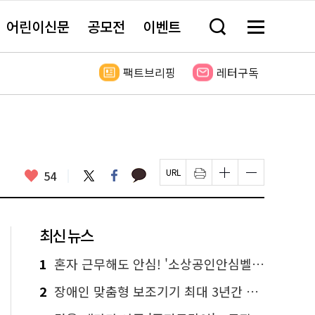
어린이신문
공모전
이벤트
검
메
색
뉴
창
전
열
체
팩트브리핑
레터구독
기
보
기
카
좋
트
페
54
페
인
글
글
카
위
이
아
이
쇄
자
자
오
터
스
요
지
하
크
크
톡
북
U
기
기
기
R
새
크
작
L
창
게
게
최신 뉴스
복
열
변
변
사
림
경
경
하
하
1
혼자 근무해도 안심! '소상공인안심벨' 신청하세요
기
기
2
장애인 맞춤형 보조기기 최대 3년간 무상 대여…삶의 질 높인다