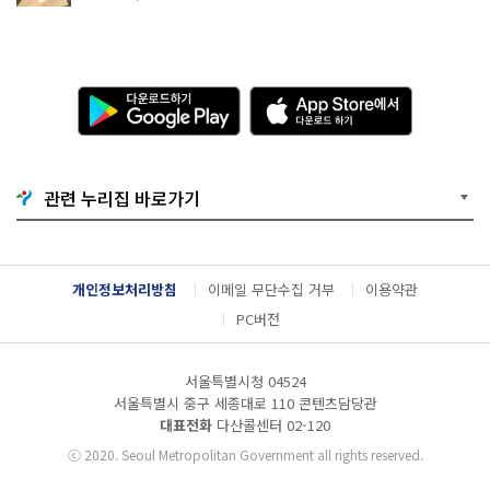
다
A
운
p
로
p
드
S
하
t
기
o
관련 누리집 바로가기
G
r
o
e
o
에
g
서
l
다
개인정보처리방침
이메일 무단수집 거부
이용약관
e
운
P
로
PC버전
l
드
a
하
y
기
서울특별시청 04524
서울특별시 중구 세종대로 110 콘텐츠담당관
대표전화
다산콜센터
02-120
ⓒ
2020. Seoul Metropolitan Government all rights reserved.