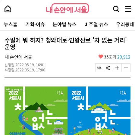
본
페
내
문
이
내
손
검
메
바
지
손
안
색
뉴
로
상
안
주
에
창
전
가
단
에
뉴스홈
기획·이슈
분야별 뉴스
비주얼 뉴스
우리동네
요
서
열
체
기
으
서
서
울
기
보
로
울
비
기
이
-
주말에 뭐 하지? 청와대로·인왕산로 '차 없는 거리'
스
동
서
운영
바
울
로
시
가
좋
내 손안에 서울
35
조회
20,912
대
기
아
표
발행일
2022.05.19. 16:01
요
소
페
S
글
글
수정일
2022.05.19. 17:06
통
이
N
자
자
포
지
S
크
크
털
U
공
기
기
R
유
크
작
L
하
게
게
복
기
변
변
사
경
경
하
하
기
기