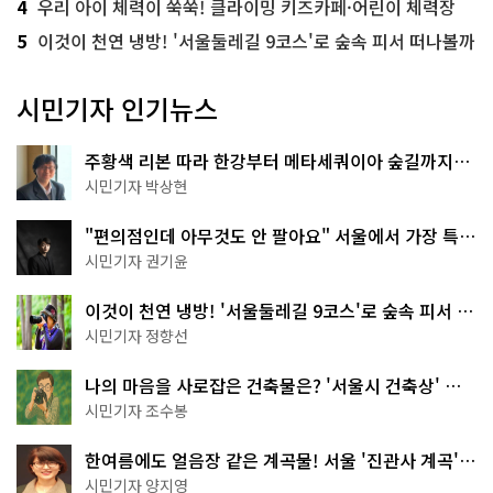
4
우리 아이 체력이 쑥쑥! 클라이밍 키즈카페·어린이 체력장
5
이것이 천연 냉방! '서울둘레길 9코스'로 숲속 피서 떠나볼까
시민기자 인기뉴스
주황색 리본 따라 한강부터 메타세쿼이아 숲길까지…
서울둘레길 15코스
시민기자 박상현
"편의점인데 아무것도 안 팔아요" 서울에서 가장 특별
한 편의점의 정체
시민기자 권기윤
이것이 천연 냉방! '서울둘레길 9코스'로 숲속 피서 떠
나볼까
시민기자 정향선
나의 마음을 사로잡은 건축물은? '서울시 건축상' 수
상작 공개!
시민기자 조수봉
한여름에도 얼음장 같은 계곡물! 서울 '진관사 계곡'이
천국이네~
시민기자 양지영