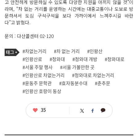
고 안전하게 방문하실 수 있도록 다양한 지원을 아끼지 않을 것”이
라며, “차 없는 거리를 운영하는 시간에는 대중교통이나 도보로 방
문하셔서 도심 구석구석을 보다 가까이에서 느껴주시길 바란
다”고 밝혔다.
문의 : 다산콜센터 02-120
기
태
#차없는거리
#차 없는 거리
#인왕산
사
그
관
#인왕산로
#청와대
#청와대 개방
#청와대로
련
#서울 주말 행사
#서울 가볼만한 곳
태
그
#인왕산로 차없는거리
#청와대로 차없는거리
#윤동주 문학관
#효자동분수대
#춘추문
#인왕산 호랑이 동상
좋
35
카
트
페
아
카
위
이
요
오
터
스
톡
북