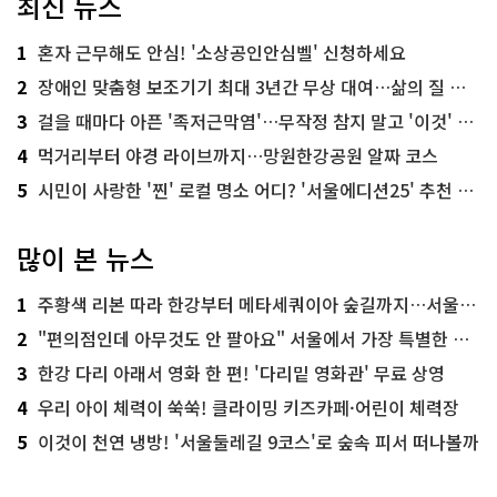
최신 뉴스
1
혼자 근무해도 안심! '소상공인안심벨' 신청하세요
2
장애인 맞춤형 보조기기 최대 3년간 무상 대여…삶의 질 높인다
3
걸을 때마다 아픈 '족저근막염'…무작정 참지 말고 '이것' 해보세요!
4
먹거리부터 야경 라이브까지…망원한강공원 알짜 코스
5
시민이 사랑한 '찐' 로컬 명소 어디? '서울에디션25' 추천 코스
많이 본 뉴스
1
주황색 리본 따라 한강부터 메타세쿼이아 숲길까지…서울둘레길 15코스
2
"편의점인데 아무것도 안 팔아요" 서울에서 가장 특별한 편의점의 정체
3
한강 다리 아래서 영화 한 편! '다리밑 영화관' 무료 상영
4
우리 아이 체력이 쑥쑥! 클라이밍 키즈카페·어린이 체력장
5
이것이 천연 냉방! '서울둘레길 9코스'로 숲속 피서 떠나볼까