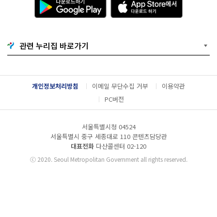
운
p
로
p
드
S
하
t
기
o
관련 누리집 바로가기
G
r
o
e
o
에
g
서
l
다
개인정보처리방침
이메일 무단수집 거부
이용약관
e
운
P
로
PC버전
l
드
a
하
y
기
서울특별시청 04524
서울특별시 중구 세종대로 110 콘텐츠담당관
대표전화
다산콜센터
02-120
ⓒ
2020. Seoul Metropolitan Government all rights reserved.