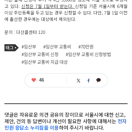
고 있다.
신청은 7월 1일부터 받는다.
신청일 기준 서울시에 6개월
이상 주민등록을 두고 있는 경우 신청할 수 있다. 다만, 7월 1일 이전
에 출산한 경우에는 대상에서 제외된다.
문의 : 다산콜센터 120
기
태
#임산부
#임산부 교통비
#70만원
사
그
관
#임산부 교통비 신청
#임산부 교통비 신청방법
련
#임산부 교통비 지급 대상
태
그
좋
46
카
트
페
아
카
위
이
요
오
터
스
톡
북
댓글은 자유로운 의견 공유의 장이므로 서울시에 대한 신고,
제안, 건의 등 답변이나 개선이 필요한 사항에 대해서는
전자
민원 응답소 누리집을 이용
하여 주시기 바랍니다.