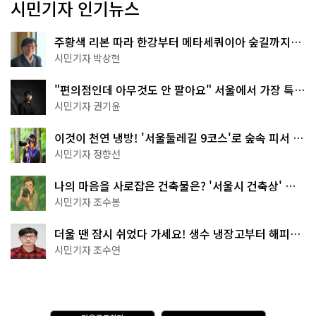
시민기자 인기뉴스
주황색 리본 따라 한강부터 메타세쿼이아 숲길까지…
서울둘레길 15코스
시민기자 박상현
"편의점인데 아무것도 안 팔아요" 서울에서 가장 특별
한 편의점의 정체
시민기자 권기윤
이것이 천연 냉방! '서울둘레길 9코스'로 숲속 피서 떠
나볼까
시민기자 정향선
나의 마음을 사로잡은 건축물은? '서울시 건축상' 수
상작 공개!
시민기자 조수봉
더울 땐 잠시 쉬었다 가세요! 생수 냉장고부터 해피소
·무더위쉼터까지
시민기자 조수연
다
A