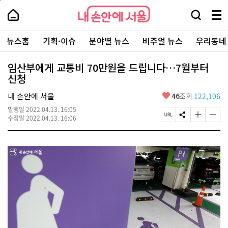
본
페
내
문
이
내
손
검
메
바
지
손
안
색
뉴
로
상
안
주
에
창
전
가
단
에
뉴스홈
기획·이슈
분야별 뉴스
비주얼 뉴스
우리동네
요
서
열
체
기
으
서
서
울
기
보
로
울
비
기
이
-
임산부에게 교통비 70만원을 드립니다…7월부터
스
동
서
신청
바
울
로
시
가
좋
내 손안에 서울
46
조회
122,106
대
기
아
표
발행일
2022.04.13. 16:05
요
소
페
S
글
글
수정일
2022.04.13. 16:06
통
이
N
자
자
포
지
S
크
크
털
U
공
기
기
R
유
크
작
L
하
게
게
복
기
변
변
사
경
경
하
하
기
기