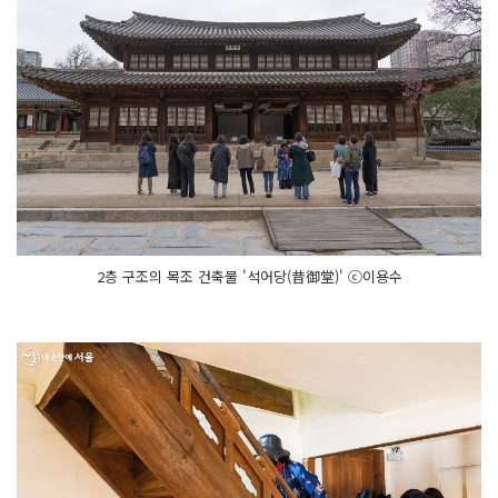
2층 구조의 목조 건축물 '석어당(昔御堂)' ⓒ이용수