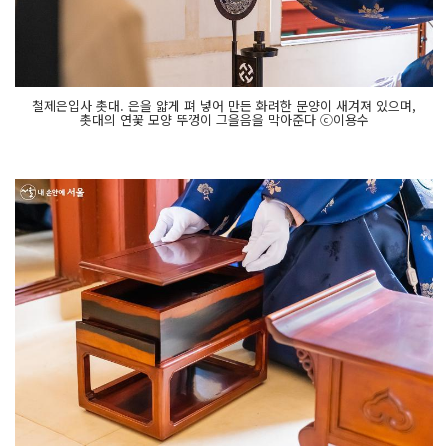
철제은입사 촛대. 은을 얇게 펴 넣어 만든 화려한 문양이 새겨져 있으며,
촛대의 연꽃 모양 뚜껑이 그을음을 막아준다 ⓒ이용수