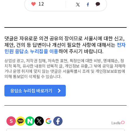
좋
12
카
트
페
아
카
위
이
요
오
터
스
톡
북
댓글은 자유로운 의견 공유의 장이므로 서울시에 대한 신고,
제안, 건의 등 답변이나 개선이 필요한 사항에 대해서는
전자
민원 응답소 누리집을 이용
하여 주시기 바랍니다.
상업성 광고, 저작권 침해, 저속한 표현, 특정인에 대한 비방, 명예훼손, 정
치적 목적, 유사한 내용의 반복적 글, 개인정보 유출,그 밖에 공익을 저해하
거나 운영 취지에 맞지 않는 댓글은 서울특별시 조례 및 개인정보보호법에
의해 통보없이 삭제될 수 있습니다.
응답소 누리집 바로가기