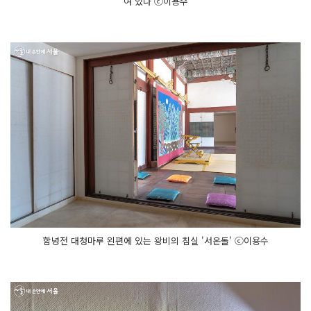
여 있다 ⓒ이용수
함녕전 대청마루 왼편에 있는 왕비의 침실 '서온돌' ⓒ이용수