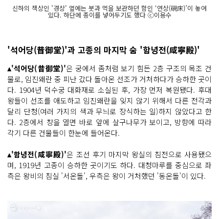
신하의 책상인 '경상' 옆에는 붓과 먹을 보관하던 함인 ‘연상(硯床)’이 놓여
있다. 하단에 종이를 넣어두기도 했다 ⓒ이용수
'석어당(昔御堂)'과 고종의 마지막 숨 '함녕전(咸寧殿)'
▴'석어당(昔御堂)'
은 궁에서 좀처럼 보기 힘든 2층 구조의 목조 건
물로, 임진왜란 중 피난 갔다 돌아온 선조가 거처하다가 승하한 곳이
다. 1904년 덕수궁 대화재로 소실된 후, 가장 먼저 복원됐다. 후대
왕들이 선조를 애도하고 임진왜란을 잊지 않기 위해서 다른 전각과
달리 단청(여러 가지의 색과 무늬로 장식하는 일)하지 않았다고 한
다. 2층에서 창을 열면 바로 앞에 살구나무가 보이고, 방향에 따라
각기 다른 건물들이 한눈에 들어온다.
▴'함녕전(咸寧殿)'
은 조선 후기 마지막 왕실의 침전으로 사용됐으
며, 1919년 고종이 승하한 곳이기도 하다. 대청마루를 중심으로 좌
측은 왕비의 침실 '서온돌', 우측은 왕이 거처했던 '동온돌'이 있다.