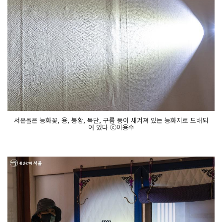
서온돌은 능화꽃, 용, 봉황, 목단, 구름 등이 새겨져 있는 능화지로 도배되
어 있다 ⓒ이용수