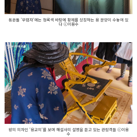
동온돌 '무렴자'에는 청록색 바탕에 황제를 상징하는 용 문양이 수놓여 있
다 ⓒ이용수
왕의 의자인 '용교의'를 보며 해설사의 설명을 듣고 있는 관람객들 ⓒ이용
수