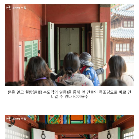
문을 열고 월랑(月廊 복도각의 일종)을 통해 옆 건물인 즉조당으로 바로 건
너갈 수 있다 ⓒ이용수