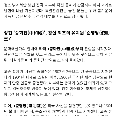
평소 밖에서만 보던 전각 내부에 직접 들어가 관람하니 마치 과거로
탐험에 나선 기분이었다. 특별관람전을 놓친 분들을 위해 봄기운이
가득 머금은 덕수궁 전각 내부를 사진으로 담아 봤다.
정전 '중화전(中和殿)', 황실 최초의 유치원 '준명당(浚眀
堂)'
문화해설가의 안내에 따라
▴중화전(中和殿)
부터 관람을 시작했다.
관람객들은 신발을 벗고 관리소 측에서 나눠준 덧신으로 갈아 신은
뒤, 해설가를 따라 중화전 안으로 조심히 들어갔다.
고종 황제가 사용한 중화전은 1902년 2층으로 된 중층으로 지어졌
다가 1904년 화재로 소실된 이후, 1906년 궁핍한 재정 상황으로 현
재의 단층 건물로 중건됐다. 내부에는 황제가 앉았던 어좌가 있고 그
뒤로 일월오봉도 병풍이 놓여 있다. 천장 가운데에 황제를 상징하는
황금색 용이 새겨져 있는 보개 천장이 있다.
이어,
▴준명당(浚眀堂)
은 외국 사신을 접견했던 곳이었으나 1904
년 불에 타버린 뒤, 즉조당(卽阼堂)과 함께 새로 지어졌다. 고종 황