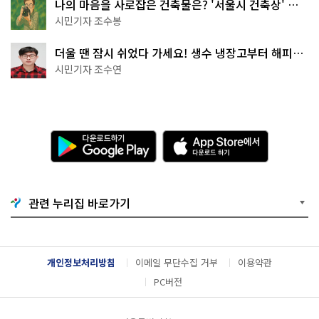
나의 마음을 사로잡은 건축물은? '서울시 건축상' 수
상작 공개!
시민기자 조수봉
더울 땐 잠시 쉬었다 가세요! 생수 냉장고부터 해피소
·무더위쉼터까지
시민기자 조수연
다
A
운
p
로
p
드
S
하
t
기
o
관련 누리집 바로가기
G
r
o
e
o
에
g
서
l
다
개인정보처리방침
이메일 무단수집 거부
이용약관
e
운
P
로
PC버전
l
드
a
하
y
기