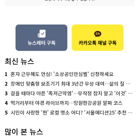
최신 뉴스
1
혼자 근무해도 안심! '소상공인안심벨' 신청하세요
2
장애인 맞춤형 보조기기 최대 3년간 무상 대여…삶의 질 높인다
3
걸을 때마다 아픈 '족저근막염'…무작정 참지 말고 '이것' 해보세요!
4
먹거리부터 야경 라이브까지…망원한강공원 알짜 코스
5
시민이 사랑한 '찐' 로컬 명소 어디? '서울에디션25' 추천 코스
많이 본 뉴스