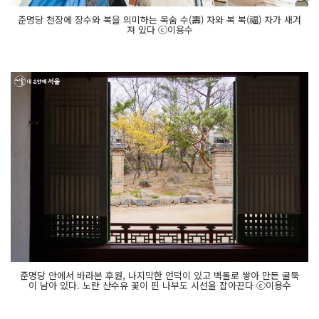
준명당 천장에 장수와 복을 의미하는 목숨 수(壽) 자와 복 복(福) 자가 새겨
져 있다 ⓒ이용수
준명당 안에서 바라본 후원, 나지막한 언덕이 있고 벽돌로 쌓아 만든 굴뚝
이 남아 있다. 노란 산수유 꽃이 핀 나부도 시선을 잡아끈다 ⓒ이용수