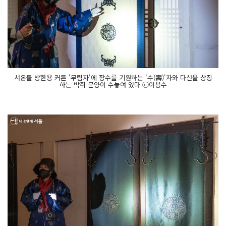
서온돌 방한용 커튼 '무렴자'에 장수를 기원하는 '수(壽)'자와 다산을 상징
하는 박쥐 문양이 수놓여 있다 ⓒ이용수