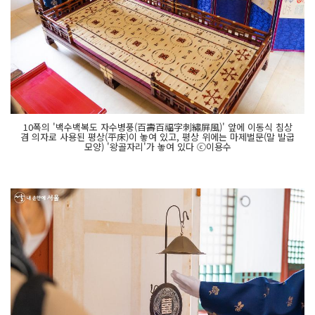
10폭의 '백수백복도 자수병풍(百壽百福字刺繡屛風)' 앞에 이동식 침상
겸 의자로 사용된 평상(平床)이 놓여 있고, 평상 위에는 마제벌문(말 발굽
모양) '왕골자리'가 놓여 있다 ⓒ이용수