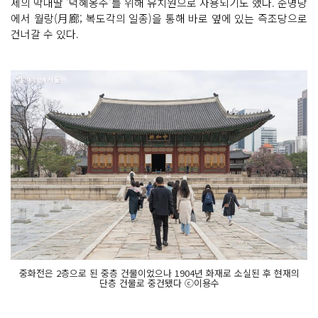
제의 막내딸 '덕혜옹주'를 위해 유치원으로 사용되기도 했다. 준명당
에서 월랑(月廊; 복도각의 일종)을 통해 바로 옆에 있는 즉조당으로
건너갈 수 있다.
중화전은 2층으로 된 중층 건물이었으나 1904년 화재로 소실된 후 현재의
단층 건물로 중건됐다 ⓒ이용수