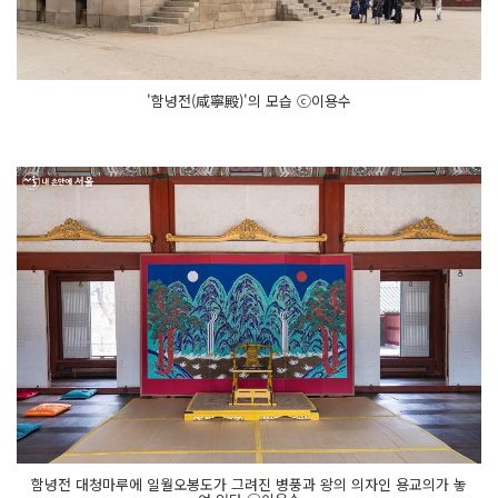
'함녕전(咸寧殿)'의 모습 ⓒ이용수
함녕전 대청마루에 일월오봉도가 그려진 병풍과 왕의 의자인 용교의가 놓