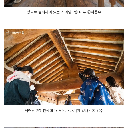
창으로 둘러싸여 있는 석어당 2층 내부 ⓒ이용수
석어당 2층 천장에 용 무늬가 새겨져 있다 ⓒ이용수