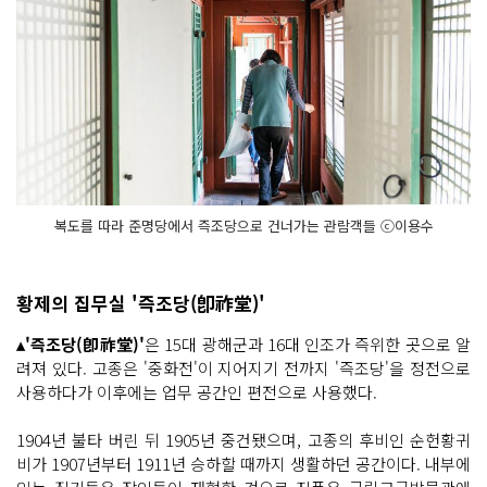
복도를 따라 준명당에서 즉조당으로 건너가는 관람객들 ⓒ이용수
황제의 집무실 '즉조당(卽祚堂)'
▴'즉조당(卽祚堂)'
은 15대 광해군과 16대 인조가 즉위한 곳으로 알
려져 있다. 고종은 '중화전'이 지어지기 전까지 '즉조당'을 정전으로
사용하다가 이후에는 업무 공간인 편전으로 사용했다.
1904년 불타 버린 뒤 1905년 중건됐으며, 고종의 후비인 순헌황귀
비가 1907년부터 1911년 승하할 때까지 생활하던 공간이다. 내부에