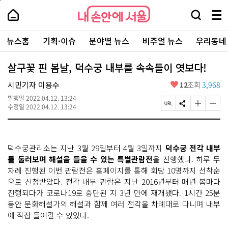
본
페
내
문
이
내
손
검
메
바
지
손
안
색
뉴
로
상
안
주
에
창
전
가
단
에
뉴스홈
기획·이슈
분야별 뉴스
비주얼 뉴스
우리동네
요
서
열
체
기
으
서
서
울
기
보
로
울
비
기
이
-
살구꽃 핀 봄날, 덕수궁 내부를 속속들이 엿보다!
스
동
서
바
울
좋
시민기자 이용수
12
조회
3,968
로
시
아
가
대
발행일
2022.04.12. 13:24
요
기
페
S
글
글
표
수정일
2022.04.12. 13:24
이
N
자
자
소
지
S
크
크
통
U
공
기
기
포
R
유
크
작
털
덕수궁관리소는 지난 3월 29일부터 4월 3일까지
덕수궁 전각 내부
L
하
게
게
복
기
변
변
를 둘러보며 해설을 들을 수 있는 특별관람전
을 진행했다. 하루 두
사
경
경
차례 진행된 이번 관람전은 홈페이지를 통해 회당 10명까지 선착순
하
하
으로 신청받았다. 전각 내부 관람은 지난 2016년부터 매년 봄마다
기
기
진행되다가 코로나19로 중단된 지 3년 만에 재개됐다. 1시간 25분
동안 문화해설가의 해설과 함께 여러 전각을 차례대로 다니며 내부
에 직접 들어갈 수 있었다.