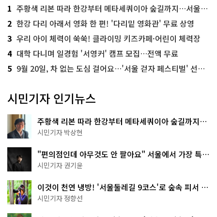
1
주황색 리본 따라 한강부터 메타세쿼이아 숲길까지…서울둘레길 15코스
2
한강 다리 아래서 영화 한 편! '다리밑 영화관' 무료 상영
3
우리 아이 체력이 쑥쑥! 클라이밍 키즈카페·어린이 체력장
4
대학 다니며 일경험 '서영커' 캠프 모집…전액 무료
5
9월 20일, 차 없는 도심 걸어요…'서울 걷자 페스티벌' 선착순 5천명
시민기자 인기뉴스
주황색 리본 따라 한강부터 메타세쿼이아 숲길까지…
서울둘레길 15코스
시민기자 박상현
"편의점인데 아무것도 안 팔아요" 서울에서 가장 특별
한 편의점의 정체
시민기자 권기윤
이것이 천연 냉방! '서울둘레길 9코스'로 숲속 피서 떠
나볼까
시민기자 정향선