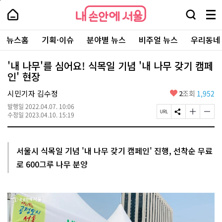
본
페
내
문
이
내
손
검
메
바
지
손
안
색
뉴
로
상
안
주
에
창
전
가
단
에
뉴스홈
기획·이슈
분야별 뉴스
비주얼 뉴스
우리동네
요
서
열
체
기
으
서
서
울
기
보
로
울
비
기
이
-
'내 나무'를 심어요! 식목일 기념 '내 나무 갖기 캠페
스
동
서
인' 현장
바
울
로
시
가
좋
시민기자 김수정
2
조회
1,952
대
기
아
표
발행일
2022.04.07. 10:06
요
소
페
S
글
글
수정일
2023.04.10. 15:19
통
이
N
자
자
포
지
S
크
크
털
U
공
기
기
R
유
크
작
서울시 식목일 기념 '내 나무 갖기 캠페인' 진행, 선착순 무료
L
하
게
게
로 600그루 나무 분양
복
기
변
변
사
경
경
하
하
기
기