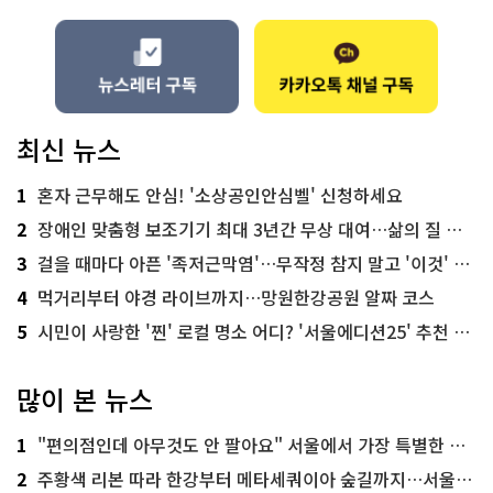
최신 뉴스
1
혼자 근무해도 안심! '소상공인안심벨' 신청하세요
2
장애인 맞춤형 보조기기 최대 3년간 무상 대여…삶의 질 높인다
3
걸을 때마다 아픈 '족저근막염'…무작정 참지 말고 '이것' 해보세요!
4
먹거리부터 야경 라이브까지…망원한강공원 알짜 코스
5
시민이 사랑한 '찐' 로컬 명소 어디? '서울에디션25' 추천 코스
많이 본 뉴스
1
"편의점인데 아무것도 안 팔아요" 서울에서 가장 특별한 편의점의 정체
2
주황색 리본 따라 한강부터 메타세쿼이아 숲길까지…서울둘레길 15코스