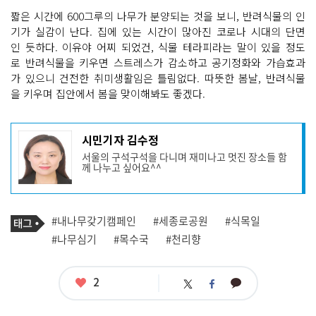
짧은 시간에 600그루의 나무가 분양되는 것을 보니, 반려식물의 인
기가 실감이 난다. 집에 있는 시간이 많아진 코로나 시대의 단면
인 듯하다. 이유야 어찌 되었건, 식물 테라피라는 말이 있을 정도
로 반려식물을 키우면 스트레스가 감소하고 공기정화와 가습효과
가 있으니 건전한 취미생활임은 틀림없다. 따뜻한 봄날, 반려식물
을 키우며 집안에서 봄을 맞이해봐도 좋겠다.
기
시민기자 김수정
사
서울의 구석구석을 다니며 재미나고 멋진 장소들 함
작
께 나누고 싶어요^^
성
자
프
로
기
필
태
#내나무갖기캠페인
#세종로공원
#식목일
사
그
관
#나무심기
#목수국
#천리향
련
태
그
좋
2
카
트
페
아
카
위
이
요
오
터
스