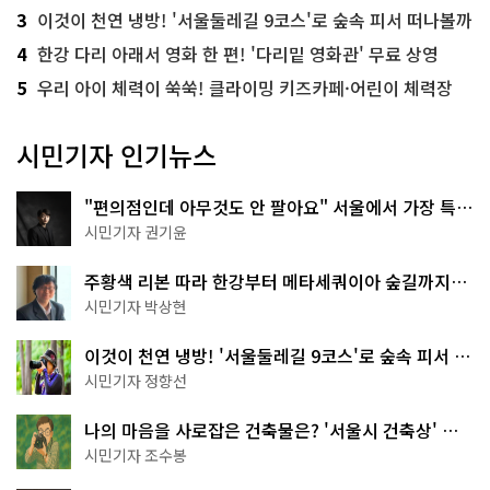
3
이것이 천연 냉방! '서울둘레길 9코스'로 숲속 피서 떠나볼까
4
한강 다리 아래서 영화 한 편! '다리밑 영화관' 무료 상영
5
우리 아이 체력이 쑥쑥! 클라이밍 키즈카페·어린이 체력장
시민기자 인기뉴스
"편의점인데 아무것도 안 팔아요" 서울에서 가장 특별
한 편의점의 정체
시민기자 권기윤
주황색 리본 따라 한강부터 메타세쿼이아 숲길까지…
서울둘레길 15코스
시민기자 박상현
이것이 천연 냉방! '서울둘레길 9코스'로 숲속 피서 떠
나볼까
시민기자 정향선
나의 마음을 사로잡은 건축물은? '서울시 건축상' 수
상작 공개!
시민기자 조수봉