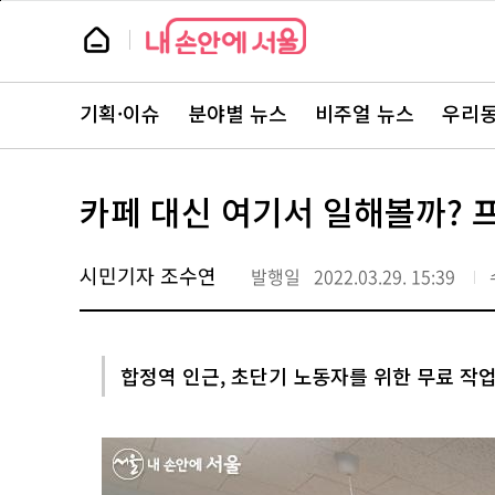
본
페
문
이
뉴
바
지
스
로
상
룸
가
단
뉴
기
으
스
로
기획·이슈
분야별 뉴스
비주얼 뉴스
우리동
주
이
요
동
서
비
스
카페 대신 여기서 일해볼까? 
바
로
가
기
시민기자 조수연
발행일
2022.03.29. 15:39
합정역 인근, 초단기 노동자를 위한 무료 작업