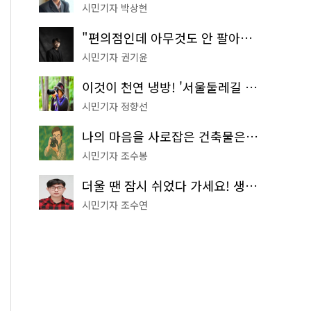
시민기자 박상현
"편의점인데 아무것도 안 팔아요" 서울에서 가장 특별한 편의점의 정체
시민기자 권기윤
이것이 천연 냉방! '서울둘레길 9코스'로 숲속 피서 떠나볼까
시민기자 정향선
나의 마음을 사로잡은 건축물은? '서울시 건축상' 수상작 공개!
시민기자 조수봉
더울 땐 잠시 쉬었다 가세요! 생수 냉장고부터 해피소·무더위쉼터까지
시민기자 조수연