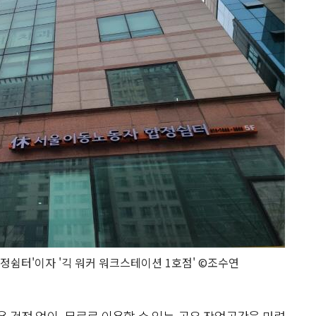
쉼터'이자 '긱 워커 워크스테이션 1호점' ©조수연