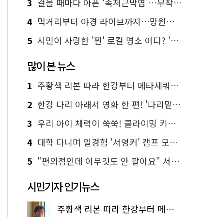
3
걸을 때마다 아픈 '족저근막염'…무작정 참지 말고 '이것' 해보세요!
4
먹거리부터 야경 라이브까지…망원한강공원 알짜 코스
5
시민이 사랑한 '찐' 로컬 명소 어디? '서울에디션25' 추천 코스
많이 본 뉴스
1
주황색 리본 따라 한강부터 메타세쿼이아 숲길까지…서울둘레길 15코스
2
한강 다리 아래서 영화 한 편! '다리밑 영화관' 무료 상영
3
우리 아이 체력이 쑥쑥! 클라이밍 키즈카페·어린이 체력장
4
대학 다니며 일경험 '서영커' 캠프 모집…전액 무료
5
"편의점인데 아무것도 안 팔아요" 서울에서 가장 특별한 편의점의 정체
시민기자 인기뉴스
주황색 리본 따라 한강부터 메타세쿼이아 숲길까지…서울둘레길 15코스