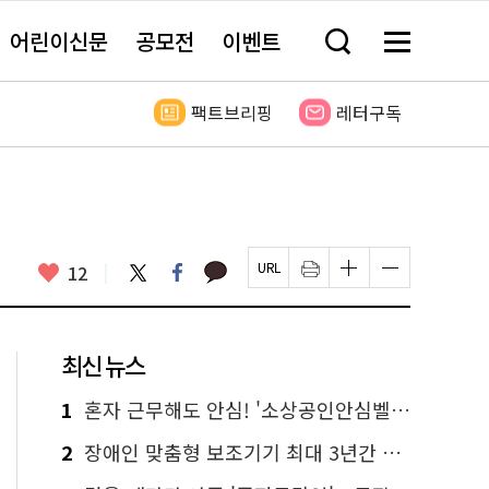
어린이신문
공모전
이벤트
검
메
색
뉴
창
전
열
체
팩트브리핑
레터구독
기
보
기
카
좋
트
페
12
페
인
글
글
카
위
이
아
이
쇄
자
자
오
터
스
요
지
하
크
크
톡
북
U
기
기
기
R
새
크
작
L
창
게
게
최신 뉴스
복
열
변
변
사
림
경
경
하
하
1
혼자 근무해도 안심! '소상공인안심벨' 신청하세요
기
기
2
장애인 맞춤형 보조기기 최대 3년간 무상 대여…삶의 질 높인다