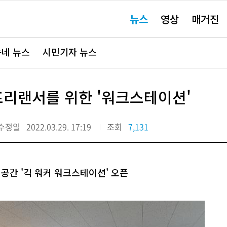
주
뉴스
영상
매거진
요
서
비
스
바
네 뉴스
시민기자 뉴스
로
가
기"
프리랜서를 위한 '워크스테이션'
수정일
2022.03.29. 17:19
조회
7,131
공간 '긱 워커 워크스테이션' 오픈