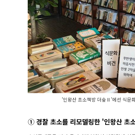
'인왕산 초소책방 더숲Ⅱ'에선 식문화
① 경찰 초소를 리모델링한 '인왕산 초