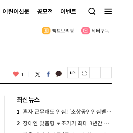
어린이신문
공모전
이벤트
검
메
색
뉴
창
전
열
체
팩트브리핑
레터구독
기
보
기
카
좋
트
페
1
페
인
글
글
카
위
이
아
이
쇄
자
자
오
터
스
요
지
하
크
크
톡
북
U
기
기
기
R
새
크
작
L
창
게
게
최신 뉴스
복
열
변
변
사
림
경
경
하
하
1
혼자 근무해도 안심! '소상공인안심벨' 신청하세요
기
기
2
장애인 맞춤형 보조기기 최대 3년간 무상 대여…삶의 질 높인다