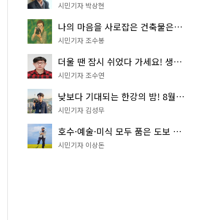
시민기자 박상현
나의 마음을 사로잡은 건축물은? '서울시 건축상' 수상작 공개!
시민기자 조수봉
더울 땐 잠시 쉬었다 가세요! 생수 냉장고부터 해피소·무더위쉼터까지
시민기자 조수연
낮보다 기대되는 한강의 밤! 8월 한정 무료 '한강 밤핑' 예약은?
시민기자 김성무
호수·예술·미식 모두 품은 도보 코스! 서울식물원~LG아트센터~마곡테라스거리
시민기자 이상돈