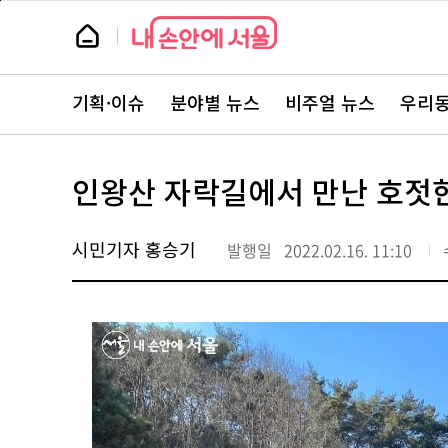
본
페
문
이
뉴
바
지
스
로
상
룸
가
단
뉴
기
으
스
로
기획·이슈
분야별 뉴스
비주얼 뉴스
우리동
주
이
요
동
서
비
스
인왕산 자락길에서 만난 호젓한
바
로
가
기
시민기자 홍승기
발행일
2022.02.16. 11:10