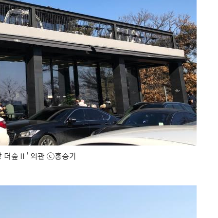
 더숲Ⅱ' 외관 ⓒ홍승기