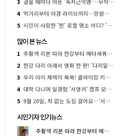
3
걸을 때마다 아픈 '족저근막염'…무작정 참지 말고 '이것' 해보세요!
4
먹거리부터 야경 라이브까지…망원한강공원 알짜 코스
5
시민이 사랑한 '찐' 로컬 명소 어디? '서울에디션25' 추천 코스
많이 본 뉴스
1
주황색 리본 따라 한강부터 메타세쿼이아 숲길까지…서울둘레길 15코스
2
한강 다리 아래서 영화 한 편! '다리밑 영화관' 무료 상영
3
우리 아이 체력이 쑥쑥! 클라이밍 키즈카페·어린이 체력장
4
대학 다니며 일경험 '서영커' 캠프 모집…전액 무료
5
9월 20일, 차 없는 도심 걸어요…'서울 걷자 페스티벌' 선착순 5천명
시민기자 인기뉴스
주황색 리본 따라 한강부터 메타세쿼이아 숲길까지…서울둘레길 15코스