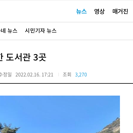
주
뉴스
영상
매거진
요
서
비
스
바
네 뉴스
시민기자 뉴스
로
가
기"
 도서관 3곳
수정일
2022.02.16. 17:21
조회
3,270