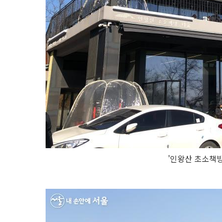
'인왕산 초소책방